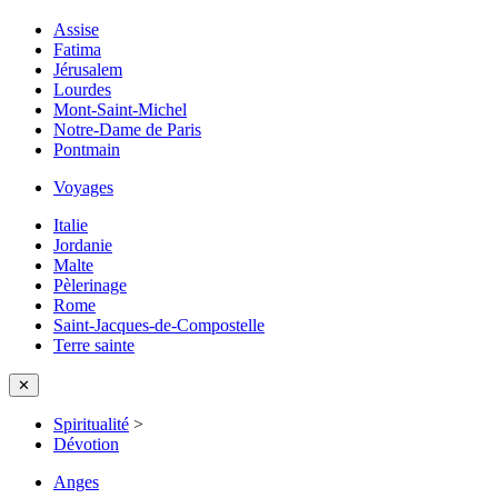
Assise
Fatima
Jérusalem
Lourdes
Mont-Saint-Michel
Notre-Dame de Paris
Pontmain
Voyages
Italie
Jordanie
Malte
Pèlerinage
Rome
Saint-Jacques-de-Compostelle
Terre sainte
✕
Spiritualité
>
Dévotion
Anges