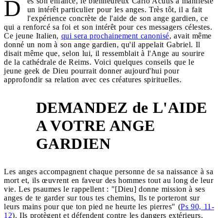
D
ès son enfance, le bienheureux Carlo Acutis a manifesté
un intérêt particulier pour les anges. Très tôt, il a fait
l'expérience concrète de l'aide de son ange gardien, ce
qui a renforcé sa foi et son intérêt pour ces messagers célestes.
Ce jeune Italien,
qui sera prochainement canonisé
, avait même
donné un nom à son ange gardien, qu'il appelait Gabriel. Il
disait même que, selon lui, il ressemblait à l'Ange au sourire
de la cathédrale de Reims. Voici quelques conseils que le
jeune geek de Dieu pourrait donner aujourd'hui pour
approfondir sa relation avec ces créatures spirituelles.
DEMANDEZ de L'AIDE
A VOTRE ANGE
1
GARDIEN
Les anges accompagnent chaque personne de sa naissance à sa
mort et, ils œuvrent en faveur des hommes tout au long de leur
vie. Les psaumes le rappellent : "[Dieu] donne mission à ses
anges de te garder sur tous tes chemins, Ils te porteront sur
leurs mains pour que ton pied ne heurte les pierres" (
Ps 90, 11-
12
). Ils protègent et défendent contre les dangers extérieurs,