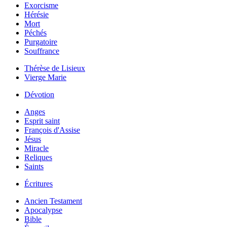
Exorcisme
Hérésie
Mort
Péchés
Purgatoire
Souffrance
Thérèse de Lisieux
Vierge Marie
Dévotion
Anges
Esprit saint
François d'Assise
Jésus
Miracle
Reliques
Saints
Écritures
Ancien Testament
Apocalypse
Bible