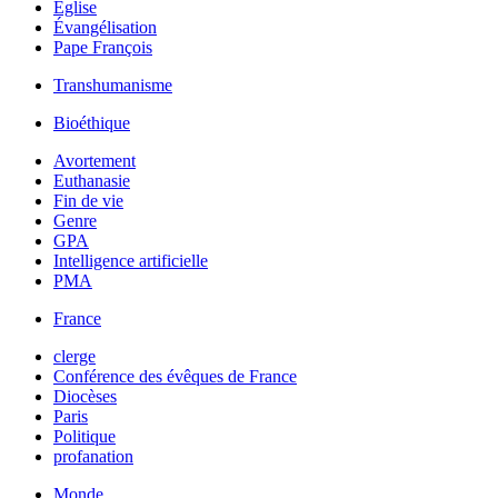
Église
Évangélisation
Pape François
Transhumanisme
Bioéthique
Avortement
Euthanasie
Fin de vie
Genre
GPA
Intelligence artificielle
PMA
France
clerge
Conférence des évêques de France
Diocèses
Paris
Politique
profanation
Monde