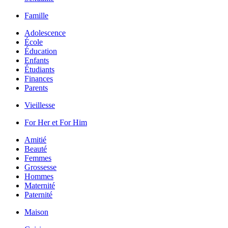
Famille
Adolescence
École
Éducation
Enfants
Étudiants
Finances
Parents
Vieillesse
For Her et For Him
Amitié
Beauté
Femmes
Grossesse
Hommes
Maternité
Paternité
Maison