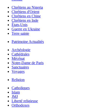
Chrétiens au Nigeria
Chrétiens d'Orient
Chrétiens en Chine
Chrétiens en Inde
États-Unis
Guerre en Ukraine
Terre sainte
Patrimoine Actualités
Archéologie
Cathédrales
Mécénat
Notre-Dame de Paris
Sanctuaires
Voyages
Religion
Catholiques
Islam
JMJ
Liberté religieuse
Orthodoxes