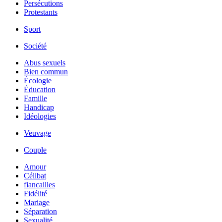
Persécutions
Protestants
Sport
Société
Abus sexuels
Bien commun
Écologie
Éducation
Famille
Handicap
Idéologies
Veuvage
Couple
Amour
Célibat
fiancailles
Fidélité
Mariage
Séparation
Sexualité