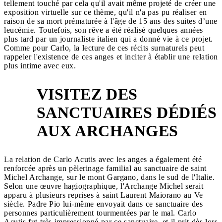
tellement touché par cela qu'il avait même projeté de créer une
exposition virtuelle sur ce thème, qu'il n'a pas pu réaliser en
raison de sa mort prématurée à l'âge de 15 ans des suites d’une
leucémie. Toutefois, son rêve a été réalisé quelques années
plus tard par un journaliste italien qui a donné vie à ce projet.
Comme pour Carlo, la lecture de ces récits surnaturels peut
rappeler l'existence de ces anges et inciter à établir une relation
plus intime avec eux.
VISITEZ DES
SANCTUAIRES DÉDIÉS
3
AUX ARCHANGES
La relation de Carlo Acutis avec les anges a également été
renforcée après un pèlerinage familial au sanctuaire de saint
Michel Archange, sur le mont Gargano, dans le sud de l'Italie.
Selon une œuvre hagiographique, l'Archange Michel serait
apparu à plusieurs reprises à saint Laurent Maiorano au Ve
siècle. Padre Pio lui-même envoyait dans ce sanctuaire des
personnes particulièrement tourmentées par le mal. Carlo
Acutis fut très impressionné par ce sanctuaire, et il prit dès lors