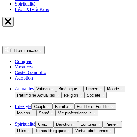
Spiritualité
Léon XIV à Paris
Édition
française
Cotignac
Vacances
Castel Gandolfo
Adoption
Actualités
Vatican
Bioéthique
France
Monde
Patrimoine Actualités
Religion
Société
Lifestyle
Couple
Famille
For Her et For Him
Maison
Santé
Vie professionnelle
Spiritualité
Croix
Dévotion
Écritures
Prière
Rites
Temps liturgiques
Vertus chrétiennes