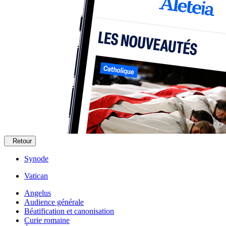
Retour
Synode
Vatican
Angelus
Audience générale
Béatification et canonisation
Curie romaine