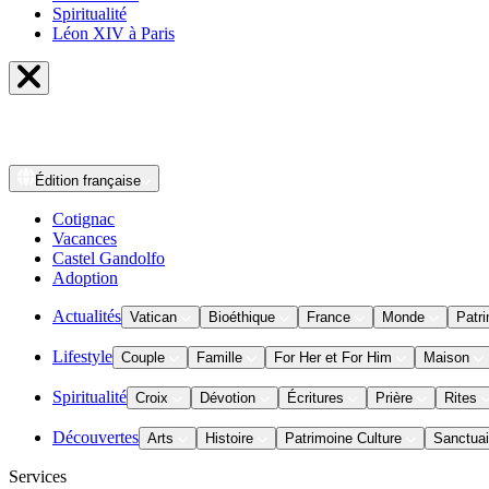
Spiritualité
Léon XIV à Paris
Édition
française
Cotignac
Vacances
Castel Gandolfo
Adoption
Actualités
Vatican
Bioéthique
France
Monde
Patri
Lifestyle
Couple
Famille
For Her et For Him
Maison
Spiritualité
Croix
Dévotion
Écritures
Prière
Rites
Découvertes
Arts
Histoire
Patrimoine Culture
Sanctuai
Services