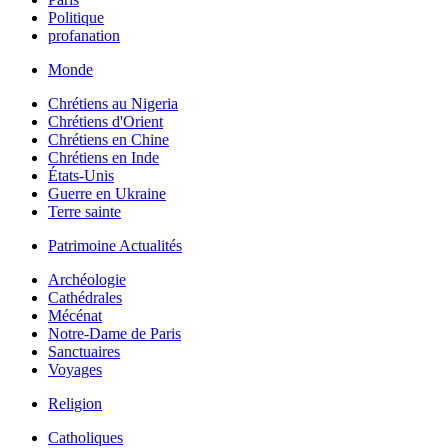
Politique
profanation
Monde
Chrétiens au Nigeria
Chrétiens d'Orient
Chrétiens en Chine
Chrétiens en Inde
États-Unis
Guerre en Ukraine
Terre sainte
Patrimoine Actualités
Archéologie
Cathédrales
Mécénat
Notre-Dame de Paris
Sanctuaires
Voyages
Religion
Catholiques