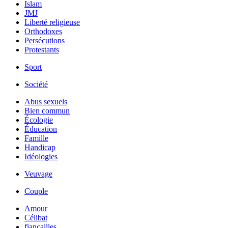
Islam
JMJ
Liberté religieuse
Orthodoxes
Persécutions
Protestants
Sport
Société
Abus sexuels
Bien commun
Écologie
Éducation
Famille
Handicap
Idéologies
Veuvage
Couple
Amour
Célibat
fiancailles