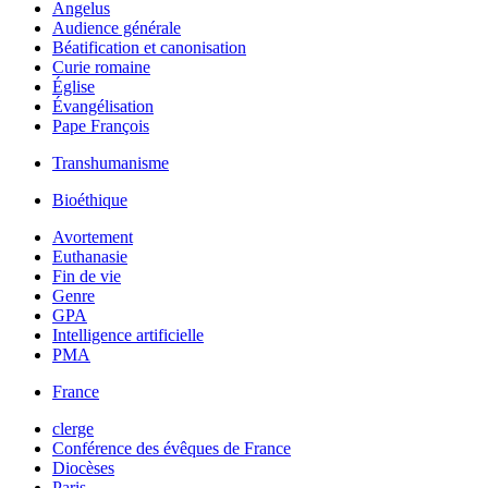
Angelus
Audience générale
Béatification et canonisation
Curie romaine
Église
Évangélisation
Pape François
Transhumanisme
Bioéthique
Avortement
Euthanasie
Fin de vie
Genre
GPA
Intelligence artificielle
PMA
France
clerge
Conférence des évêques de France
Diocèses
Paris