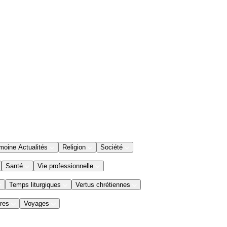
moine Actualités
Religion
Société
Santé
Vie professionnelle
Temps liturgiques
Vertus chrétiennes
res
Voyages