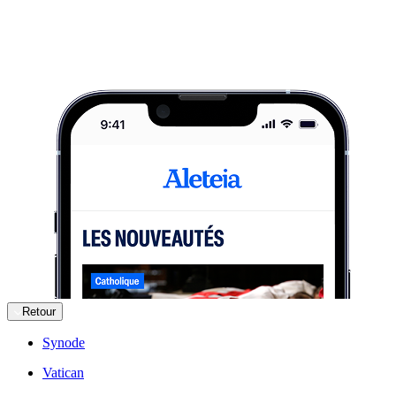
Retour
Synode
Vatican