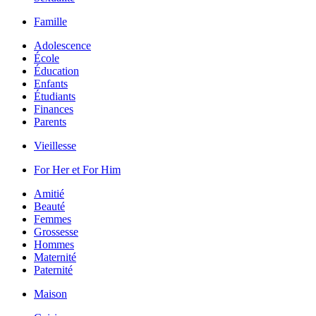
Famille
Adolescence
École
Éducation
Enfants
Étudiants
Finances
Parents
Vieillesse
For Her et For Him
Amitié
Beauté
Femmes
Grossesse
Hommes
Maternité
Paternité
Maison