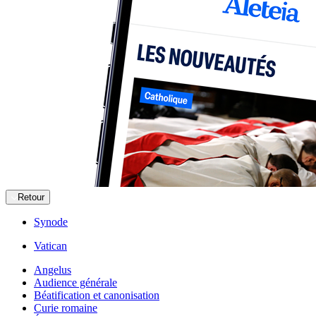
Retour
Synode
Vatican
Angelus
Audience générale
Béatification et canonisation
Curie romaine