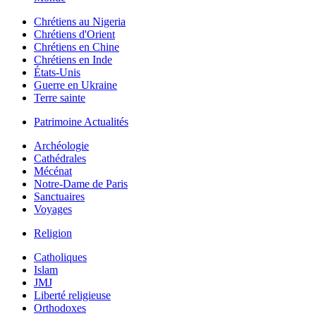
Chrétiens au Nigeria
Chrétiens d'Orient
Chrétiens en Chine
Chrétiens en Inde
États-Unis
Guerre en Ukraine
Terre sainte
Patrimoine Actualités
Archéologie
Cathédrales
Mécénat
Notre-Dame de Paris
Sanctuaires
Voyages
Religion
Catholiques
Islam
JMJ
Liberté religieuse
Orthodoxes