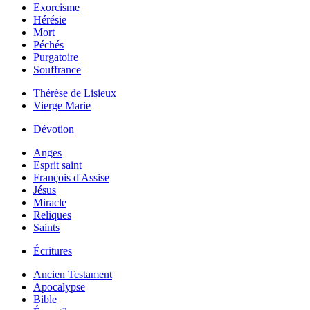
Exorcisme
Hérésie
Mort
Péchés
Purgatoire
Souffrance
Thérèse de Lisieux
Vierge Marie
Dévotion
Anges
Esprit saint
François d'Assise
Jésus
Miracle
Reliques
Saints
Écritures
Ancien Testament
Apocalypse
Bible