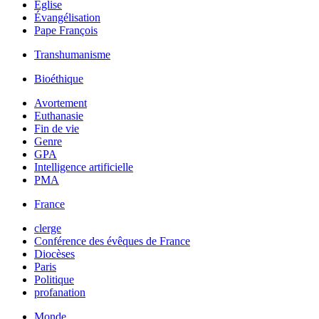
Église
Évangélisation
Pape François
Transhumanisme
Bioéthique
Avortement
Euthanasie
Fin de vie
Genre
GPA
Intelligence artificielle
PMA
France
clerge
Conférence des évêques de France
Diocèses
Paris
Politique
profanation
Monde