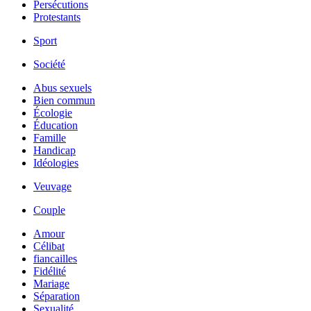
Persécutions
Protestants
Sport
Société
Abus sexuels
Bien commun
Écologie
Éducation
Famille
Handicap
Idéologies
Veuvage
Couple
Amour
Célibat
fiancailles
Fidélité
Mariage
Séparation
Sexualité