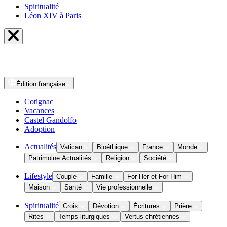
Spiritualité
Léon XIV à Paris
Édition
française
Cotignac
Vacances
Castel Gandolfo
Adoption
Actualités
Vatican
Bioéthique
France
Monde
Patrimoine Actualités
Religion
Société
Lifestyle
Couple
Famille
For Her et For Him
Maison
Santé
Vie professionnelle
Spiritualité
Croix
Dévotion
Écritures
Prière
Rites
Temps liturgiques
Vertus chrétiennes