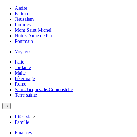
Assise
Fatima
Jérusalem
Lourdes
Mont-Saint-Michel
Notre-Dame de Paris
Pontmain
Voyages
Italie
Jordanie
Malte
Pèlerinage
Rome
Saint-Jacques-de-Compostelle
Terre sainte
✕
Lifestyle
>
Famille
Finances