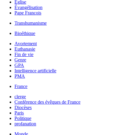
Église
Évangélisation
Pape François
Transhumanisme
Bioéthique
Avortement
Euthanasie
Fin de vie
Genre
GPA
Intelligence artificielle
PMA
France
clerge
Conférence des évêques de France
Diocèses
Paris
Politique
profanation
Monde