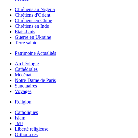
Chrétiens au Nigeria
Chrétiens d'Orient
Chrétiens en Chine
Chrétiens en Inde
États-Unis
Guerre en Ukraine
Terre sainte
Patrimoine Actualités
Archéologie
Cathédrales
Mécénat
Notre-Dame de Paris
Sanctuaires
Voyages
Religion
Catholiques
Islam
JMJ
Liberté religieuse
Orthodoxes