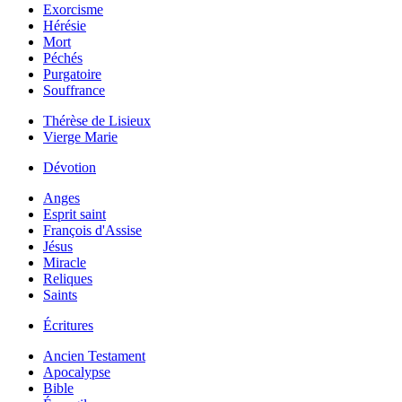
Exorcisme
Hérésie
Mort
Péchés
Purgatoire
Souffrance
Thérèse de Lisieux
Vierge Marie
Dévotion
Anges
Esprit saint
François d'Assise
Jésus
Miracle
Reliques
Saints
Écritures
Ancien Testament
Apocalypse
Bible