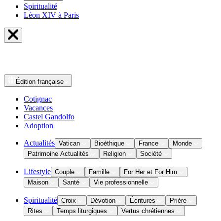
Spiritualité
Léon XIV à Paris
Édition
française
Cotignac
Vacances
Castel Gandolfo
Adoption
Actualités
Vatican
Bioéthique
France
Monde
Patrimoine Actualités
Religion
Société
Lifestyle
Couple
Famille
For Her et For Him
Maison
Santé
Vie professionnelle
Spiritualité
Croix
Dévotion
Écritures
Prière
Rites
Temps liturgiques
Vertus chrétiennes