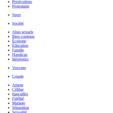
Persécutions
Protestants
Sport
Société
Abus sexuels
Bien commun
Écologie
Éducation
Famille
Handicap
Idéologies
Veuvage
Couple
Amour
Célibat
fiancailles
Fidélité
Mariage
Séparation
Sexualité