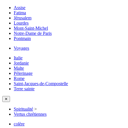
Assise
Fatima
Jérusalem
Lourdes
Mont-Saint-Michel
Notre-Dame de Paris
Pontmain
Voyages
Italie
Jordanie
Malte
Pèlerinage
Rome
Saint-Jacques-de-Compostelle
Terre sainte
✕
Spiritualité
>
Vertus chrétiennes
colère