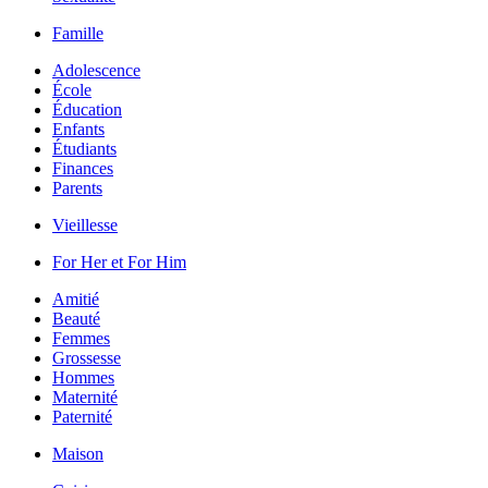
Famille
Adolescence
École
Éducation
Enfants
Étudiants
Finances
Parents
Vieillesse
For Her et For Him
Amitié
Beauté
Femmes
Grossesse
Hommes
Maternité
Paternité
Maison