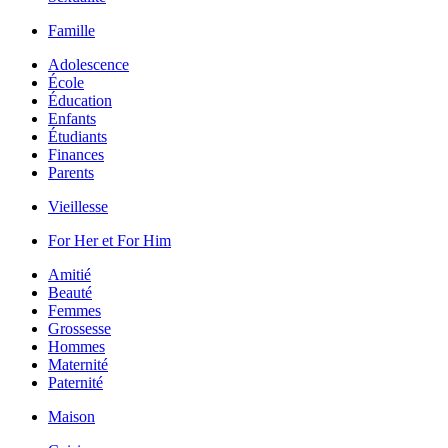
Famille
Adolescence
École
Éducation
Enfants
Étudiants
Finances
Parents
Vieillesse
For Her et For Him
Amitié
Beauté
Femmes
Grossesse
Hommes
Maternité
Paternité
Maison