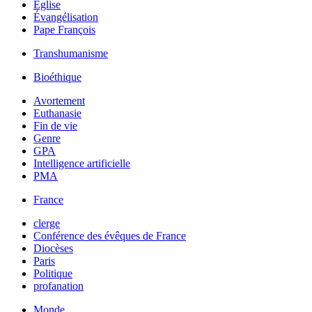
Église
Évangélisation
Pape François
Transhumanisme
Bioéthique
Avortement
Euthanasie
Fin de vie
Genre
GPA
Intelligence artificielle
PMA
France
clerge
Conférence des évêques de France
Diocèses
Paris
Politique
profanation
Monde