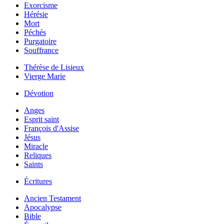
Exorcisme
Hérésie
Mort
Péchés
Purgatoire
Souffrance
Thérèse de Lisieux
Vierge Marie
Dévotion
Anges
Esprit saint
François d'Assise
Jésus
Miracle
Reliques
Saints
Écritures
Ancien Testament
Apocalypse
Bible