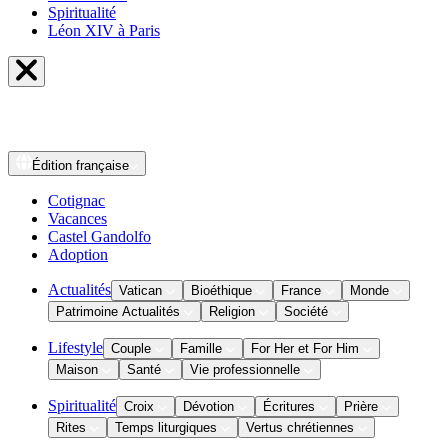
Spiritualité
Léon XIV à Paris
Édition
française
Cotignac
Vacances
Castel Gandolfo
Adoption
Actualités
Vatican
Bioéthique
France
Monde
Patrimoine Actualités
Religion
Société
Lifestyle
Couple
Famille
For Her et For Him
Maison
Santé
Vie professionnelle
Spiritualité
Croix
Dévotion
Écritures
Prière
Rites
Temps liturgiques
Vertus chrétiennes