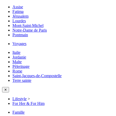
Assise
Fatima
Jérusalem
Lourdes
Mont-Saint-Michel
Notre-Dame de Paris
Pontmain
Voyages
Italie
Jordanie
Malte
Pèlerinage
Rome
Saint-Jacques-de-Compostelle
Terre sainte
✕
Lifestyle
>
For Her & For Him
Famille