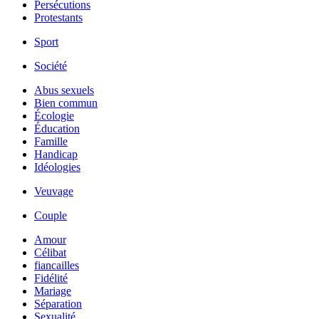
Persécutions
Protestants
Sport
Société
Abus sexuels
Bien commun
Écologie
Éducation
Famille
Handicap
Idéologies
Veuvage
Couple
Amour
Célibat
fiancailles
Fidélité
Mariage
Séparation
Sexualité