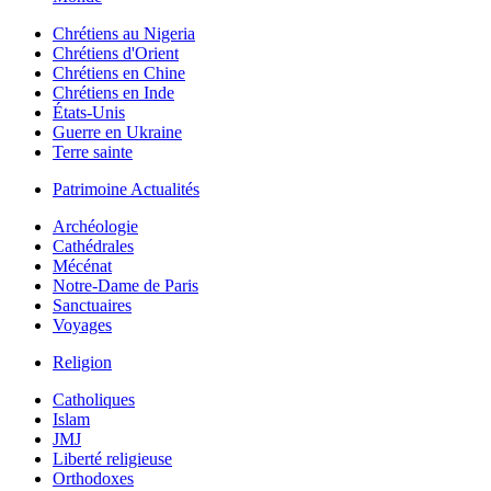
Chrétiens au Nigeria
Chrétiens d'Orient
Chrétiens en Chine
Chrétiens en Inde
États-Unis
Guerre en Ukraine
Terre sainte
Patrimoine Actualités
Archéologie
Cathédrales
Mécénat
Notre-Dame de Paris
Sanctuaires
Voyages
Religion
Catholiques
Islam
JMJ
Liberté religieuse
Orthodoxes