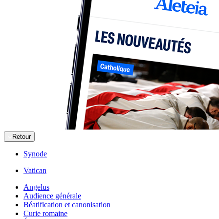
Retour
Synode
Vatican
Angelus
Audience générale
Béatification et canonisation
Curie romaine