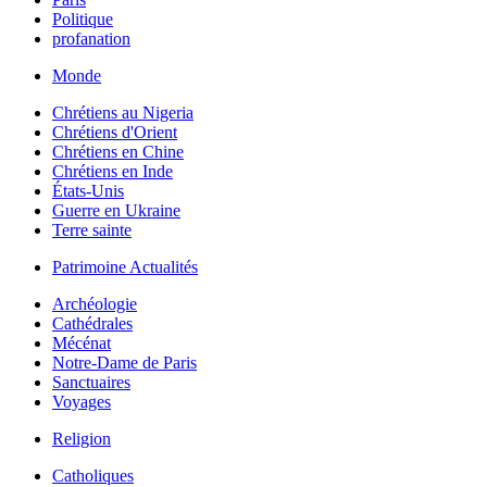
Politique
profanation
Monde
Chrétiens au Nigeria
Chrétiens d'Orient
Chrétiens en Chine
Chrétiens en Inde
États-Unis
Guerre en Ukraine
Terre sainte
Patrimoine Actualités
Archéologie
Cathédrales
Mécénat
Notre-Dame de Paris
Sanctuaires
Voyages
Religion
Catholiques