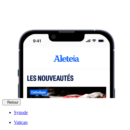
Retour
Synode
Vatican