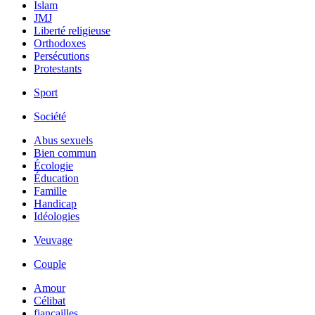
Islam
JMJ
Liberté religieuse
Orthodoxes
Persécutions
Protestants
Sport
Société
Abus sexuels
Bien commun
Écologie
Éducation
Famille
Handicap
Idéologies
Veuvage
Couple
Amour
Célibat
fiancailles