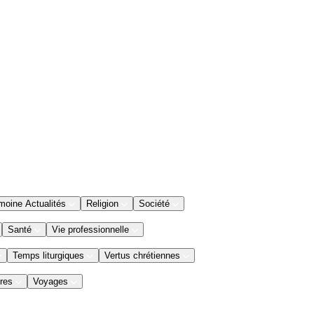
moine Actualités
Religion
Société
Santé
Vie professionnelle
Temps liturgiques
Vertus chrétiennes
res
Voyages