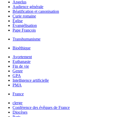
Angelus
Audience générale
Béatification et canonisation
Curie romaine
Église
Évangélisation
Pape François
Transhumanisme
Bioéthique
Avortement
Euthanasie
Fin de vie
Genre
GPA
Intelligence artificielle
PMA
France
clerge
Conférence des évêques de France
Diocèses
Paris