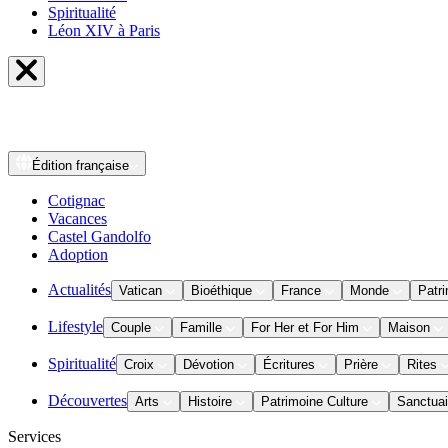
Spiritualité
Léon XIV à Paris
Édition
française
Cotignac
Vacances
Castel Gandolfo
Adoption
Actualités
Vatican
Bioéthique
France
Monde
Patri
Lifestyle
Couple
Famille
For Her et For Him
Maison
Spiritualité
Croix
Dévotion
Écritures
Prière
Rites
Découvertes
Arts
Histoire
Patrimoine Culture
Sanctuai
Services