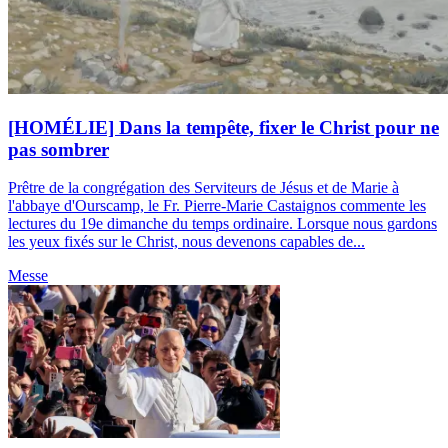
[HOMÉLIE] Dans la tempête, fixer le Christ pour ne
pas sombrer
Prêtre de la congrégation des Serviteurs de Jésus et de Marie à
l'abbaye d'Ourscamp, le Fr. Pierre-Marie Castaignos commente les
lectures du 19e dimanche du temps ordinaire. Lorsque nous gardons
les yeux fixés sur le Christ, nous devenons capables de...
Messe