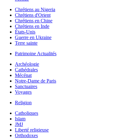
Chrétiens au Nigeria
Chrétiens d'Orient
Chrétiens en Chine
Chrétiens en Inde
États-Unis
Guerre en Ukraine
Terre sainte
Patrimoine Actualités
Archéologie
Cathédrales
Mécénat
Notre-Dame de Paris
Sanctuaires
Voyages
Religion
Catholiques
Islam
JMJ
Liberté religieuse
Orthodoxes