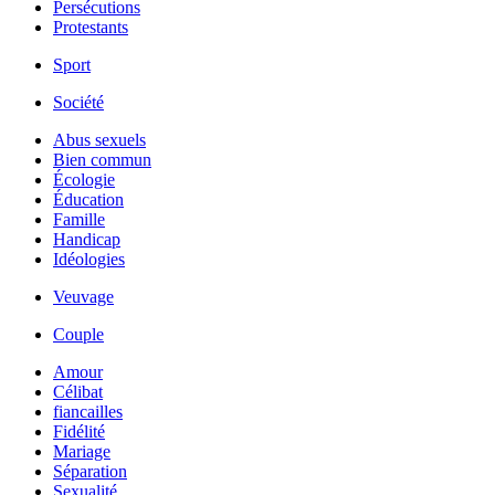
Persécutions
Protestants
Sport
Société
Abus sexuels
Bien commun
Écologie
Éducation
Famille
Handicap
Idéologies
Veuvage
Couple
Amour
Célibat
fiancailles
Fidélité
Mariage
Séparation
Sexualité