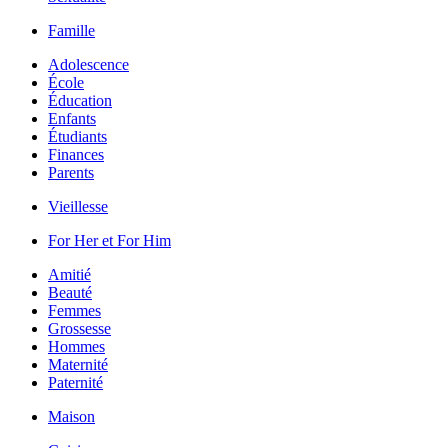
Famille
Adolescence
École
Éducation
Enfants
Étudiants
Finances
Parents
Vieillesse
For Her et For Him
Amitié
Beauté
Femmes
Grossesse
Hommes
Maternité
Paternité
Maison