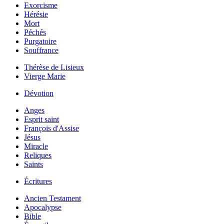
Exorcisme
Hérésie
Mort
Péchés
Purgatoire
Souffrance
Thérèse de Lisieux
Vierge Marie
Dévotion
Anges
Esprit saint
François d'Assise
Jésus
Miracle
Reliques
Saints
Écritures
Ancien Testament
Apocalypse
Bible