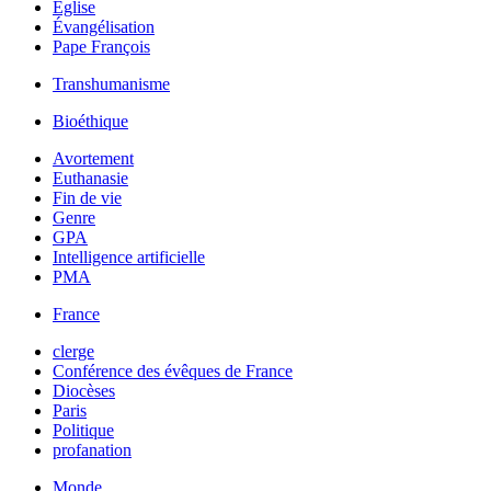
Église
Évangélisation
Pape François
Transhumanisme
Bioéthique
Avortement
Euthanasie
Fin de vie
Genre
GPA
Intelligence artificielle
PMA
France
clerge
Conférence des évêques de France
Diocèses
Paris
Politique
profanation
Monde