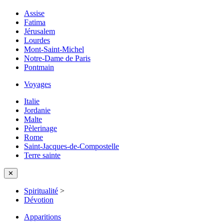
Assise
Fatima
Jérusalem
Lourdes
Mont-Saint-Michel
Notre-Dame de Paris
Pontmain
Voyages
Italie
Jordanie
Malte
Pèlerinage
Rome
Saint-Jacques-de-Compostelle
Terre sainte
✕
Spiritualité
>
Dévotion
Apparitions