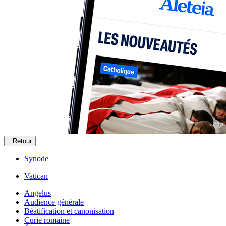
Retour
Synode
Vatican
Angelus
Audience générale
Béatification et canonisation
Curie romaine