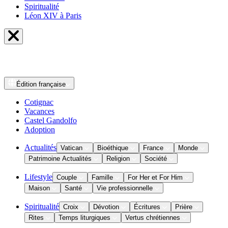
Spiritualité
Léon XIV à Paris
Édition
française
Cotignac
Vacances
Castel Gandolfo
Adoption
Actualités
Vatican
Bioéthique
France
Monde
Patrimoine Actualités
Religion
Société
Lifestyle
Couple
Famille
For Her et For Him
Maison
Santé
Vie professionnelle
Spiritualité
Croix
Dévotion
Écritures
Prière
Rites
Temps liturgiques
Vertus chrétiennes