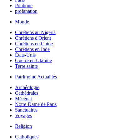
Politique
profanation
Monde
Chrétiens au Nigeria
Chrétiens d'Orient
Chrétiens en Chine
Chrétiens en Inde
États-Unis
Guerre en Ukraine
Terre sainte
Patrimoine Actualités
Archéologie
Cathédrales
Mécénat
Notre-Dame de Paris
Sanctuaires
Voyages
Religion
Catholiques