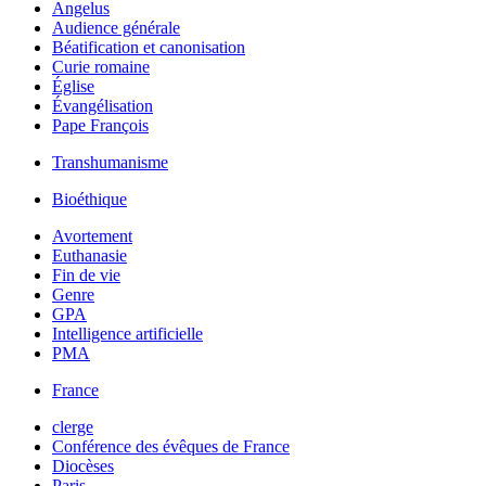
Angelus
Audience générale
Béatification et canonisation
Curie romaine
Église
Évangélisation
Pape François
Transhumanisme
Bioéthique
Avortement
Euthanasie
Fin de vie
Genre
GPA
Intelligence artificielle
PMA
France
clerge
Conférence des évêques de France
Diocèses
Paris