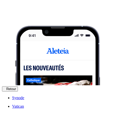
Retour
Synode
Vatican