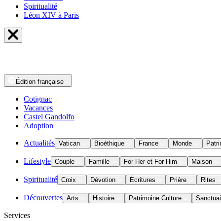
Spiritualité
Léon XIV à Paris
Édition
française
Cotignac
Vacances
Castel Gandolfo
Adoption
Actualités
Vatican
Bioéthique
France
Monde
Patri
Lifestyle
Couple
Famille
For Her et For Him
Maison
Spiritualité
Croix
Dévotion
Écritures
Prière
Rites
Découvertes
Arts
Histoire
Patrimoine Culture
Sanctuai
Services