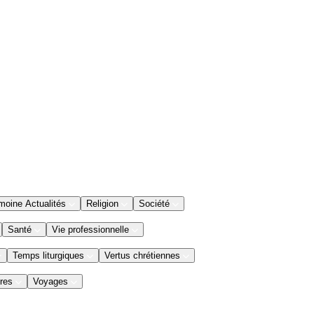
moine Actualités
Religion
Société
Santé
Vie professionnelle
Temps liturgiques
Vertus chrétiennes
res
Voyages