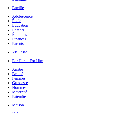
Famille
Adolescence
École
Éducation
Enfants
Étudiants
Finances
Parents
Vieillesse
For Her et For Him
Amitié
Beauté
Femmes
Grossesse
Hommes
Maternité
Paternité
Maison