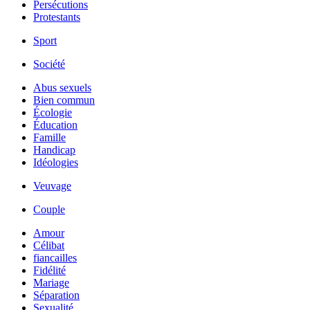
Persécutions
Protestants
Sport
Société
Abus sexuels
Bien commun
Écologie
Éducation
Famille
Handicap
Idéologies
Veuvage
Couple
Amour
Célibat
fiancailles
Fidélité
Mariage
Séparation
Sexualité