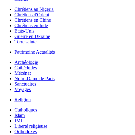
Chrétiens au Nigeria
Chrétiens d'Orient
Chrétiens en Chine
Chrétiens en Inde
États-Unis
Guerre en Ukraine
Terre sainte
Patrimoine Actualités
Archéologie
Cathédrales
Mécénat
Notre-Dame de Paris
Sanctuaires
Voyages
Religion
Catholiques
Islam
JMJ
Liberté religieuse
Orthodoxes