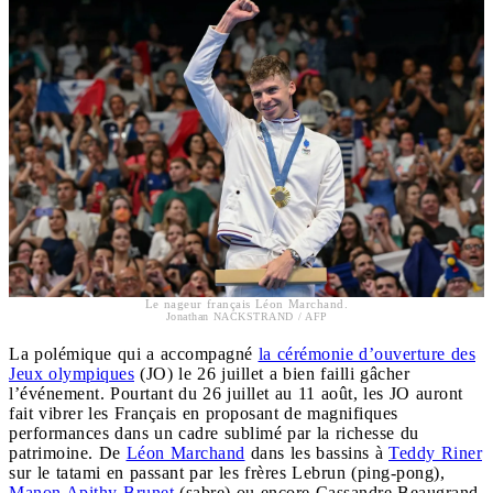
Le nageur français Léon Marchand.
Jonathan NACKSTRAND / AFP
La polémique qui a accompagné
la cérémonie d’ouverture des
Jeux olympiques
(JO) le 26 juillet a bien failli gâcher
l’événement. Pourtant du 26 juillet au 11 août, les JO auront
fait vibrer les Français en proposant de magnifiques
performances dans un cadre sublimé par la richesse du
patrimoine. De
Léon Marchand
dans les bassins à
Teddy Riner
sur le tatami en passant par les frères Lebrun (ping-pong),
Manon Apithy-Brunet
(sabre) ou encore Cassandre Beaugrand