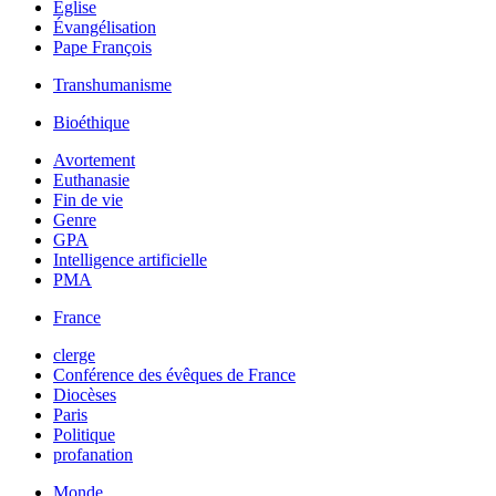
Église
Évangélisation
Pape François
Transhumanisme
Bioéthique
Avortement
Euthanasie
Fin de vie
Genre
GPA
Intelligence artificielle
PMA
France
clerge
Conférence des évêques de France
Diocèses
Paris
Politique
profanation
Monde