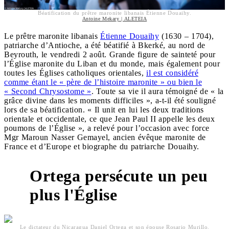
Béatification du prêtre maronite libanais Étienne Douaihy.
Antoine Mekary | ALETEIA
Le prêtre maronite libanais
Étienne Douaihy
(1630 – 1704),
patriarche d’Antioche, a été béatifié à Bkerké, au nord de
Beyrouth, le vendredi 2 août. Grande figure de sainteté pour
l’Église maronite du Liban et du monde, mais également pour
toutes les Églises catholiques orientales,
il est considéré
comme étant le « père de l’histoire maronite » ou bien le
« Second Chrysostome »
. Toute sa vie il aura témoigné de « la
grâce divine dans les moments difficiles », a-t-il été souligné
lors de sa béatification. « Il unit en lui les deux traditions
orientale et occidentale, ce que Jean Paul II appelle les deux
poumons de l’Église », a relevé pour l’occasion avec force
Mgr Maroun Nasser Gemayel, ancien évêque maronite de
France et d’Europe et biographe du patriarche Douaihy.
Ortega persécute un peu
plus l'Église
Le dictateur du Nicaragua Daniel Ortega et son épouse Rosario Murillo.