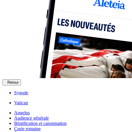
Retour
Synode
Vatican
Angelus
Audience générale
Béatification et canonisation
Curie romaine