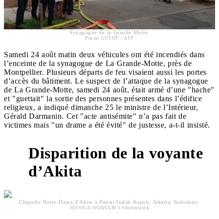
Synagogue de la Grande Motte.
Pascal GUYOT / AFP
Samedi 24 août matin deux véhicules ont été incendiés dans
l’enceinte de la synagogue de La Grande-Motte, près de
Montpellier. Plusieurs départs de feu visaient aussi les portes
d’accès du bâtiment. Le suspect de l’attaque de la synagogue
de La Grande-Motte, samedi 24 août, était armé d’une "hache"
et "guettait" la sortie des personnes présentes dans l’édifice
religieux, a indiqué dimanche 25 le ministre de l’Intérieur,
Gérald Darmanin. Cet "acte antisémite" n’a pas fait de
victimes mais "un drame a été évité" de justesse, a-t-il insisté.
Disparition de la voyante
d’Akita
Chapelle Notre-Dame d'Akita à Pantai Indah Kapuk, Jakarta, Indonesie.
JESSICA WIJAYA30 I Shutterstock