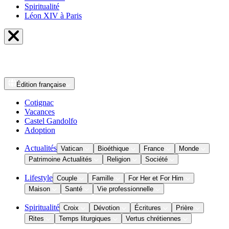
Spiritualité
Léon XIV à Paris
Édition
française
Cotignac
Vacances
Castel Gandolfo
Adoption
Actualités
Vatican
Bioéthique
France
Monde
Patrimoine Actualités
Religion
Société
Lifestyle
Couple
Famille
For Her et For Him
Maison
Santé
Vie professionnelle
Spiritualité
Croix
Dévotion
Écritures
Prière
Rites
Temps liturgiques
Vertus chrétiennes