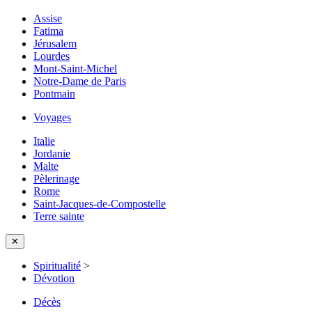
Assise
Fatima
Jérusalem
Lourdes
Mont-Saint-Michel
Notre-Dame de Paris
Pontmain
Voyages
Italie
Jordanie
Malte
Pèlerinage
Rome
Saint-Jacques-de-Compostelle
Terre sainte
✕
Spiritualité
>
Dévotion
Décès