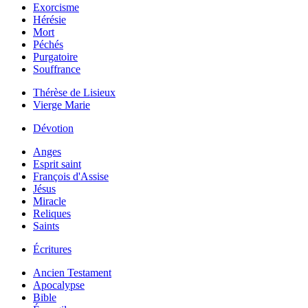
Exorcisme
Hérésie
Mort
Péchés
Purgatoire
Souffrance
Thérèse de Lisieux
Vierge Marie
Dévotion
Anges
Esprit saint
François d'Assise
Jésus
Miracle
Reliques
Saints
Écritures
Ancien Testament
Apocalypse
Bible