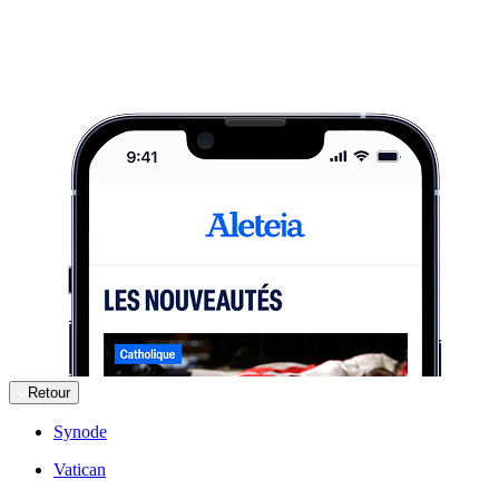
Retour
Synode
Vatican