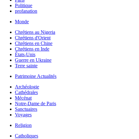
Politique
profanation
Monde
Chrétiens au Nigeria
Chrétiens d'Orient
Chrétiens en Chine
Chrétiens en Inde
États-Unis
Guerre en Ukraine
Terre sainte
Patrimoine Actualités
Archéologie
Cathédrales
Mécénat
Notre-Dame de Paris
Sanctuaires
Voyages
Religion
Catholiques