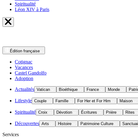
Spiritualité
Léon XIV à Paris
Édition
française
Cotignac
Vacances
Castel Gandolfo
Adoption
Actualités
Vatican
Bioéthique
France
Monde
Patri
Lifestyle
Couple
Famille
For Her et For Him
Maison
Spiritualité
Croix
Dévotion
Écritures
Prière
Rites
Découvertes
Arts
Histoire
Patrimoine Culture
Sanctuai
Services