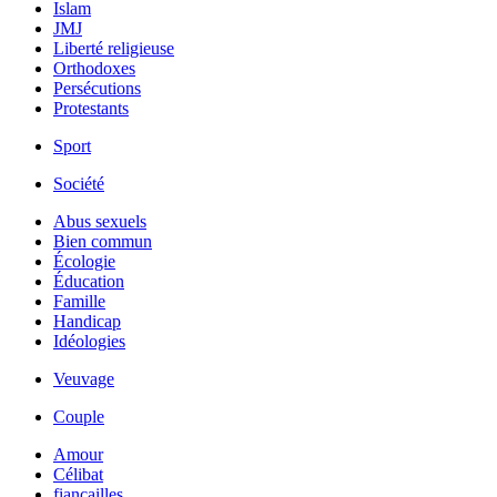
Islam
JMJ
Liberté religieuse
Orthodoxes
Persécutions
Protestants
Sport
Société
Abus sexuels
Bien commun
Écologie
Éducation
Famille
Handicap
Idéologies
Veuvage
Couple
Amour
Célibat
fiancailles