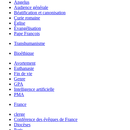
Angelus
Audience générale
Béatification et canonisation
Curie romaine
Église
Évangélisation
Pape François
Transhumanisme
Bioéthique
Avortement
Euthanasie
Fin de vie
Genre
GPA
Intelligence artificielle
PMA
France
clerge
Conférence des évêques de France
Diocèses
Paris