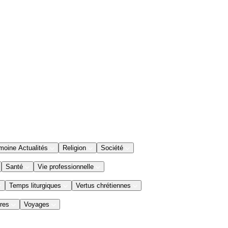
moine Actualités
Religion
Société
Santé
Vie professionnelle
Temps liturgiques
Vertus chrétiennes
res
Voyages