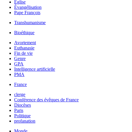
Église
Évangélisation
Pape François
Transhumanisme
Bioéthique
Avortement
Euthanasie
Fin de vie
Genre
GPA
Intelligence artificielle
PMA
France
clerge
Conférence des évêques de France
Diocèses
Paris
Politique
profanation
Monde