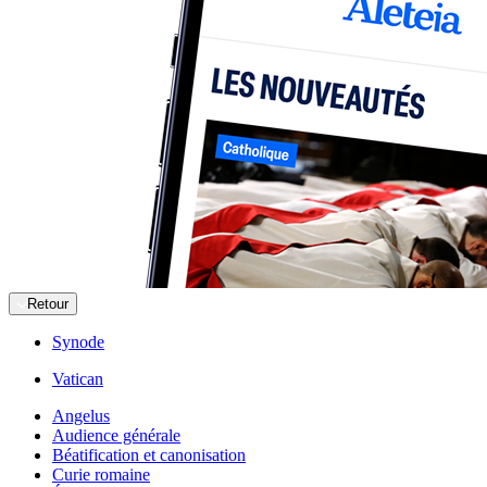
Retour
Synode
Vatican
Angelus
Audience générale
Béatification et canonisation
Curie romaine