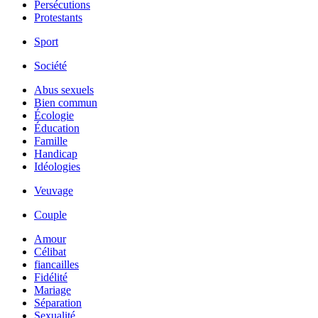
Persécutions
Protestants
Sport
Société
Abus sexuels
Bien commun
Écologie
Éducation
Famille
Handicap
Idéologies
Veuvage
Couple
Amour
Célibat
fiancailles
Fidélité
Mariage
Séparation
Sexualité