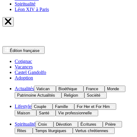
Spiritualité
Léon XIV à Paris
Édition
française
Cotignac
Vacances
Castel Gandolfo
Adoption
Actualités
Vatican
Bioéthique
France
Monde
Patrimoine Actualités
Religion
Société
Lifestyle
Couple
Famille
For Her et For Him
Maison
Santé
Vie professionnelle
Spiritualité
Croix
Dévotion
Écritures
Prière
Rites
Temps liturgiques
Vertus chrétiennes