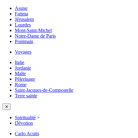
Assise
Fatima
Jérusalem
Lourdes
Mont-Saint-Michel
Notre-Dame de Paris
Pontmain
Voyages
Italie
Jordanie
Malte
Pèlerinage
Rome
Saint-Jacques-de-Compostelle
Terre sainte
✕
Spiritualité
>
Dévotion
Carlo Acutis