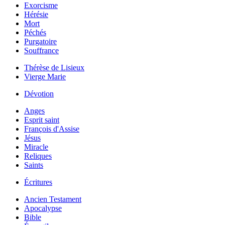
Exorcisme
Hérésie
Mort
Péchés
Purgatoire
Souffrance
Thérèse de Lisieux
Vierge Marie
Dévotion
Anges
Esprit saint
François d'Assise
Jésus
Miracle
Reliques
Saints
Écritures
Ancien Testament
Apocalypse
Bible