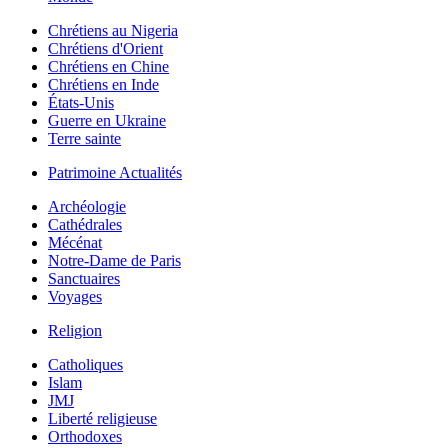
Chrétiens au Nigeria
Chrétiens d'Orient
Chrétiens en Chine
Chrétiens en Inde
États-Unis
Guerre en Ukraine
Terre sainte
Patrimoine Actualités
Archéologie
Cathédrales
Mécénat
Notre-Dame de Paris
Sanctuaires
Voyages
Religion
Catholiques
Islam
JMJ
Liberté religieuse
Orthodoxes