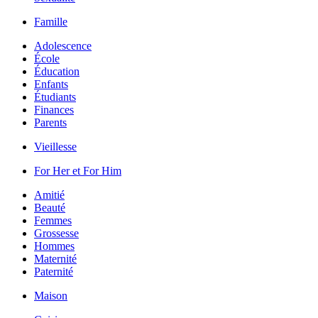
Famille
Adolescence
École
Éducation
Enfants
Étudiants
Finances
Parents
Vieillesse
For Her et For Him
Amitié
Beauté
Femmes
Grossesse
Hommes
Maternité
Paternité
Maison