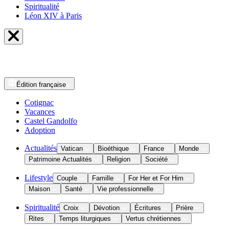
Spiritualité
Léon XIV à Paris
Édition
française
Cotignac
Vacances
Castel Gandolfo
Adoption
Actualités
Vatican
Bioéthique
France
Monde
Patrimoine Actualités
Religion
Société
Lifestyle
Couple
Famille
For Her et For Him
Maison
Santé
Vie professionnelle
Spiritualité
Croix
Dévotion
Écritures
Prière
Rites
Temps liturgiques
Vertus chrétiennes