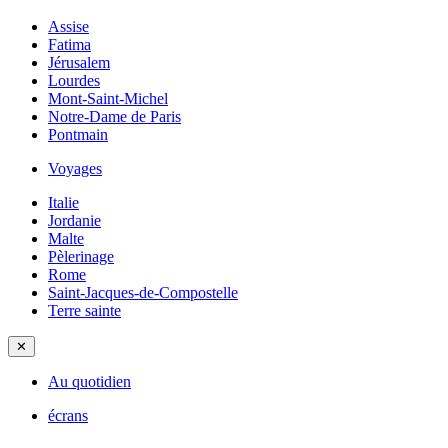
Assise
Fatima
Jérusalem
Lourdes
Mont-Saint-Michel
Notre-Dame de Paris
Pontmain
Voyages
Italie
Jordanie
Malte
Pèlerinage
Rome
Saint-Jacques-de-Compostelle
Terre sainte
✕
Au quotidien
écrans