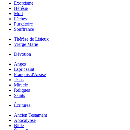
Exorcisme
Hérésie
Mort
Péchés
Purgatoire
Souffrance
Thérèse de Lisieux
Vierge Marie
Dévotion
Anges
Esprit saint
François d'Assise
Jésus
Miracle
Reliques
Saints
Écritures
Ancien Testament
Apocalypse
Bible