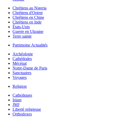
Chrétiens au Nigeria
Chrétiens d'Orient
Chrétiens en Chine
Chrétiens en Inde
États-Unis
Guerre en Ukraine
Terre sainte
Patrimoine Actualités
Archéologie
Cathédrales
Mécénat
Notre-Dame de Paris
Sanctuaires
Voyages
Religion
Catholiques
Islam
JMJ
Liberté religieuse
Orthodoxes