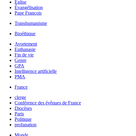
Église
Évangélisation
Pape François
Transhumanisme
Bioéthique
Avortement
Euthanasie
Fin de vie
Genre
GPA
Intelligence artificielle
PMA
France
clerge
Conférence des évêques de France
Diocèses
Paris
Politique
profanation
Monde