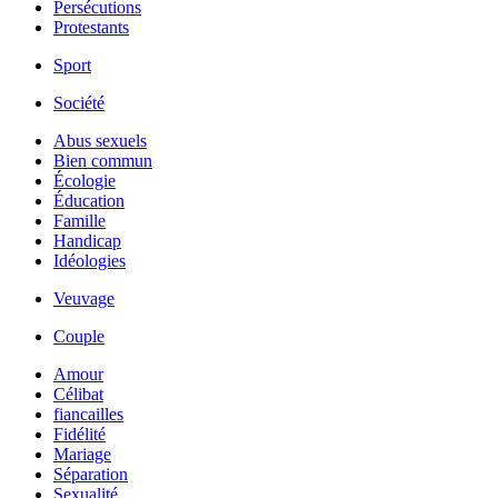
Persécutions
Protestants
Sport
Société
Abus sexuels
Bien commun
Écologie
Éducation
Famille
Handicap
Idéologies
Veuvage
Couple
Amour
Célibat
fiancailles
Fidélité
Mariage
Séparation
Sexualité