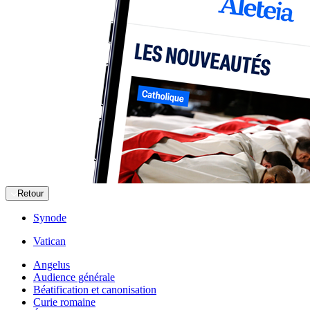
Retour
Synode
Vatican
Angelus
Audience générale
Béatification et canonisation
Curie romaine