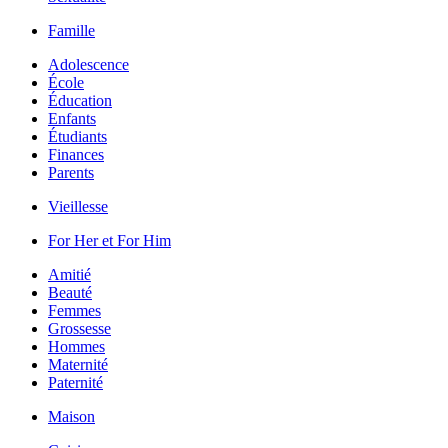
Famille
Adolescence
École
Éducation
Enfants
Étudiants
Finances
Parents
Vieillesse
For Her et For Him
Amitié
Beauté
Femmes
Grossesse
Hommes
Maternité
Paternité
Maison