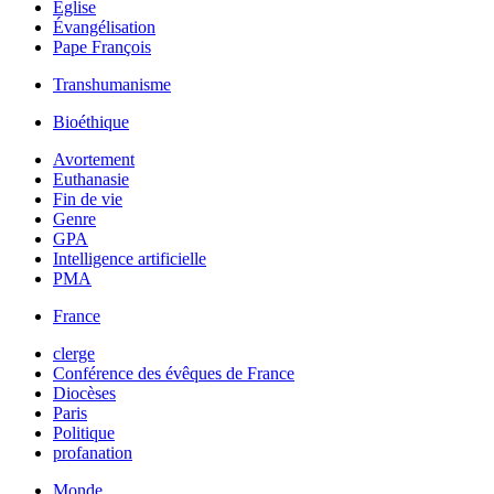
Église
Évangélisation
Pape François
Transhumanisme
Bioéthique
Avortement
Euthanasie
Fin de vie
Genre
GPA
Intelligence artificielle
PMA
France
clerge
Conférence des évêques de France
Diocèses
Paris
Politique
profanation
Monde