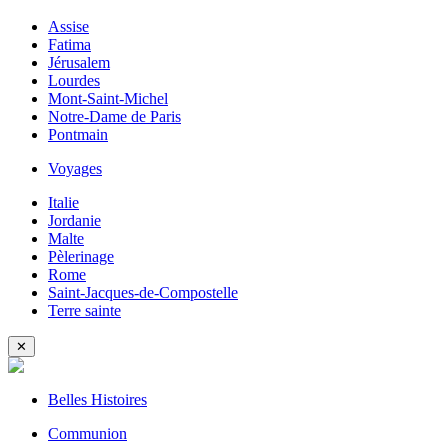
Assise
Fatima
Jérusalem
Lourdes
Mont-Saint-Michel
Notre-Dame de Paris
Pontmain
Voyages
Italie
Jordanie
Malte
Pèlerinage
Rome
Saint-Jacques-de-Compostelle
Terre sainte
✕
Belles Histoires
Communion