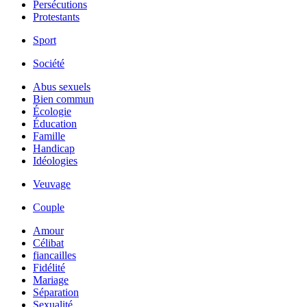
Persécutions
Protestants
Sport
Société
Abus sexuels
Bien commun
Écologie
Éducation
Famille
Handicap
Idéologies
Veuvage
Couple
Amour
Célibat
fiancailles
Fidélité
Mariage
Séparation
Sexualité