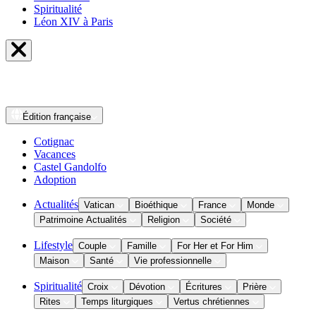
Spiritualité
Léon XIV à Paris
Édition
française
Cotignac
Vacances
Castel Gandolfo
Adoption
Actualités
Vatican
Bioéthique
France
Monde
Patrimoine Actualités
Religion
Société
Lifestyle
Couple
Famille
For Her et For Him
Maison
Santé
Vie professionnelle
Spiritualité
Croix
Dévotion
Écritures
Prière
Rites
Temps liturgiques
Vertus chrétiennes