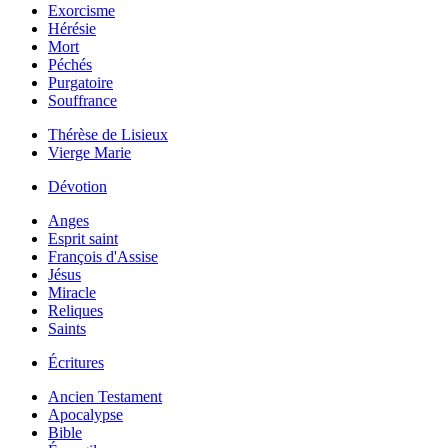
Exorcisme
Hérésie
Mort
Péchés
Purgatoire
Souffrance
Thérèse de Lisieux
Vierge Marie
Dévotion
Anges
Esprit saint
François d'Assise
Jésus
Miracle
Reliques
Saints
Écritures
Ancien Testament
Apocalypse
Bible