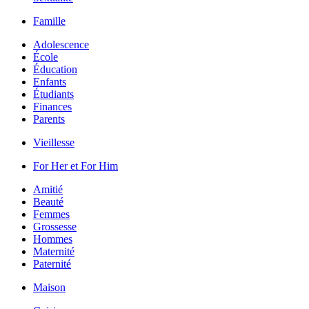
Famille
Adolescence
École
Éducation
Enfants
Étudiants
Finances
Parents
Vieillesse
For Her et For Him
Amitié
Beauté
Femmes
Grossesse
Hommes
Maternité
Paternité
Maison