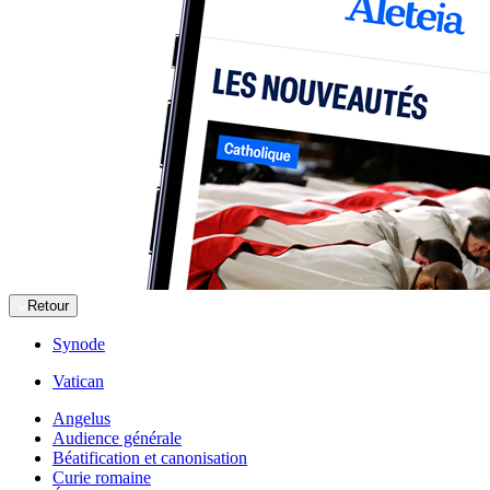
Retour
Synode
Vatican
Angelus
Audience générale
Béatification et canonisation
Curie romaine