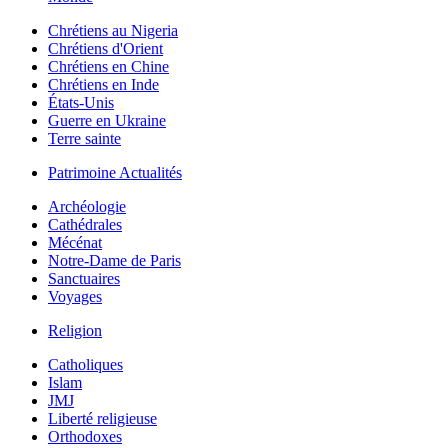
Chrétiens au Nigeria
Chrétiens d'Orient
Chrétiens en Chine
Chrétiens en Inde
États-Unis
Guerre en Ukraine
Terre sainte
Patrimoine Actualités
Archéologie
Cathédrales
Mécénat
Notre-Dame de Paris
Sanctuaires
Voyages
Religion
Catholiques
Islam
JMJ
Liberté religieuse
Orthodoxes