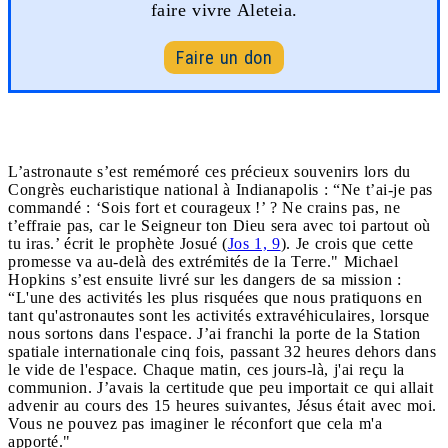
faire vivre Aleteia.
Faire un don
L’astronaute s’est remémoré ces précieux souvenirs lors du
Congrès eucharistique national à Indianapolis : “Ne t’ai-je pas
commandé : ‘Sois fort et courageux !’ ? Ne crains pas, ne
t’effraie pas, car le Seigneur ton Dieu sera avec toi partout où
tu iras.’ écrit le prophète Josué (
Jos 1, 9
). Je crois que cette
promesse va au-delà des extrémités de la Terre." Michael
Hopkins s’est ensuite livré sur les dangers de sa mission :
“L'une des activités les plus risquées que nous pratiquons en
tant qu'astronautes sont les activités extravéhiculaires, lorsque
nous sortons dans l'espace. J’ai franchi la porte de la Station
spatiale internationale cinq fois, passant 32 heures dehors dans
le vide de l'espace. Chaque matin, ces jours-là, j'ai reçu la
communion. J’avais la certitude que peu importait ce qui allait
advenir au cours des 15 heures suivantes, Jésus était avec moi.
Vous ne pouvez pas imaginer le réconfort que cela m'a
apporté."