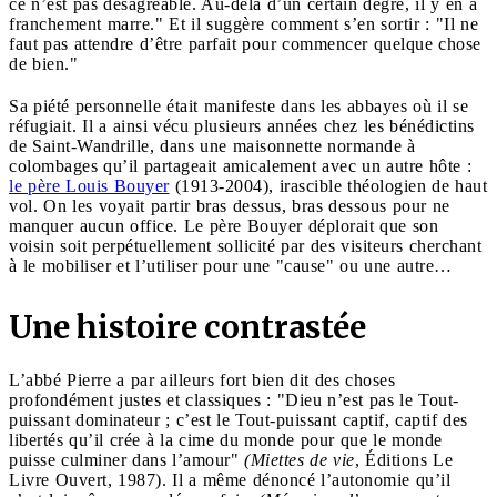
ce n’est pas désagréable. Au-delà d’un certain degré, il y en a
franchement marre." Et il suggère comment s’en sortir : "Il ne
faut pas attendre d’être parfait pour commencer quelque chose
de bien."
Sa piété personnelle était manifeste dans les abbayes où il se
réfugiait. Il a ainsi vécu plusieurs années chez les bénédictins
de Saint-Wandrille, dans une maisonnette normande à
colombages qu’il partageait amicalement avec un autre hôte :
le père Louis Bouyer
(1913-2004), irascible théologien de haut
vol. On les voyait partir bras dessus, bras dessous pour ne
manquer aucun office. Le père Bouyer déplorait que son
voisin soit perpétuellement sollicité par des visiteurs cherchant
à le mobiliser et l’utiliser pour une "cause" ou une autre…
Une histoire contrastée
L’abbé Pierre a par ailleurs fort bien dit des choses
profondément justes et classiques : "Dieu n’est pas le Tout-
puissant dominateur ; c’est le Tout-puissant captif, captif des
libertés qu’il crée à la cime du monde pour que le monde
puisse culminer dans l’amour"
(Miettes de vie
, Éditions Le
Livre Ouvert, 1987). Il a même dénoncé l’autonomie qu’il