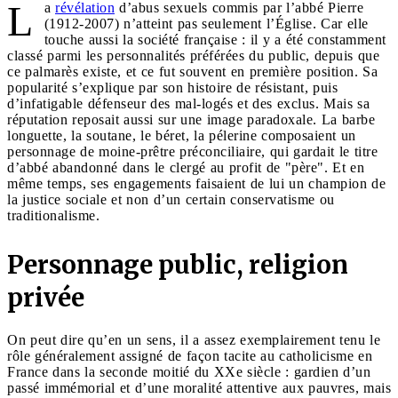
L
a
révélation
d’abus sexuels commis par l’abbé Pierre
(1912-2007) n’atteint pas seulement l’Église. Car elle
touche aussi la société française : il y a été constamment
classé parmi les personnalités préférées du public, depuis que
ce palmarès existe, et ce fut souvent en première position. Sa
popularité s’explique par son histoire de résistant, puis
d’infatigable défenseur des mal-logés et des exclus. Mais sa
réputation reposait aussi sur une image paradoxale. La barbe
longuette, la soutane, le béret, la pélerine composaient un
personnage de moine-prêtre préconciliaire, qui gardait le titre
d’abbé abandonné dans le clergé au profit de "père". Et en
même temps, ses engagements faisaient de lui un champion de
la justice sociale et non d’un certain conservatisme ou
traditionalisme.
Personnage public, religion
privée
On peut dire qu’en un sens, il a assez exemplairement tenu le
rôle généralement assigné de façon tacite au catholicisme en
France dans la seconde moitié du XXe siècle : gardien d’un
passé immémorial et d’une moralité attentive aux pauvres, mais