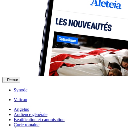
Retour
Synode
Vatican
Angelus
Audience générale
Béatification et canonisation
Curie romaine