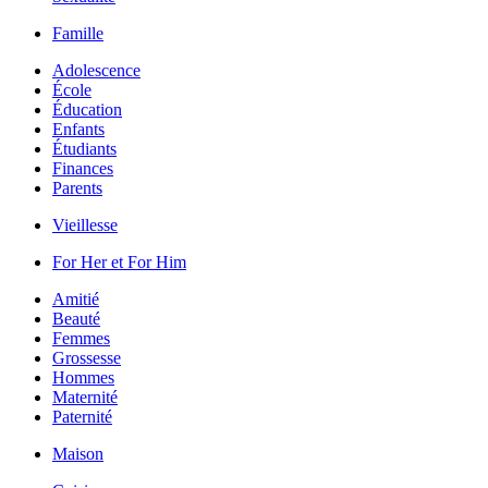
Famille
Adolescence
École
Éducation
Enfants
Étudiants
Finances
Parents
Vieillesse
For Her et For Him
Amitié
Beauté
Femmes
Grossesse
Hommes
Maternité
Paternité
Maison