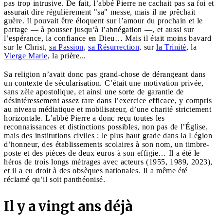
pas trop intrusive. De fait, l’abbé Pierre ne cachait pas sa foi et
assurait dire régulièrement "sa" messe, mais il ne prêchait
guère. Il pouvait être éloquent sur l’amour du prochain et le
partage — à pousser jusqu’à l’abnégation —, et aussi sur
l’espérance, la confiance en Dieu… Mais il était moins bavard
sur le Christ,
sa Passion
,
sa Résurrection
, sur
la Trinité
, la
Vierge Marie
, la prière...
Sa religion n’avait donc pas grand-chose de dérangeant dans
un contexte de sécularisation. C’était une motivation privée,
sans zèle apostolique, et ainsi une sorte de garantie de
désintéressement assez rare dans l’exercice efficace, y compris
au niveau médiatique et mobilisateur, d’une charité strictement
horizontale. L’abbé Pierre a donc reçu toutes les
reconnaissances et distinctions possibles, non pas de l’Église,
mais des institutions civiles : le plus haut grade dans la Légion
d’honneur, des établissements scolaires à son nom, un timbre-
poste et des pièces de deux euros à son effigie… Il a été le
héros de trois longs métrages avec acteurs (1955, 1989, 2023),
et il a eu droit à des obsèques nationales. Il a même été
réclamé qu’il soit panthéonisé.
Il y a vingt ans déjà