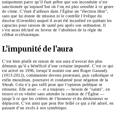
uniquement parce qu’il était prêtre que son inconduite n’est
sanctionnée qu’aujourd’hui où l’on est plus sensible à ce genre
de crime. C’était d’ailleurs dans l’Église un "électron libre",
sans que lui donne de mission ni le contrôle l’évêque du
diocèse (Grenoble) auquel il avait été incardiné en quittant les
capucins pour raisons de santé peu après son ordination. Il
s’est aussi déclaré en faveur de l’abolition de la règle du
célibat ecclésiastique.
L’impunité de l’aura
C’est bien plutôt en raison de son aura d’avocat des plus
démunis qu’il a bénéficié d’une certaine impunité. C’est ce qui
est arrivé en 1996, lorsqu’il soutint son ami Roger Garaudy
(1913-2012), communiste devenu protestant, puis catholique et
enfin musulman, poursuivi et condamné pour négation de la
Shoah. Cela n’a pas suffi pour que l’opinion publique se
retourne. Elle avait — et a toujours — besoin de "saints", en
trouve et en vénère sans attendre la caution de l’Église —
jusqu’à ce que les critères de l’honneur et du déshonneur se
déplacent. C’est ainsi que peut être brûlé ce qui a été adoré, en
passant d’un excès à son symétrique.