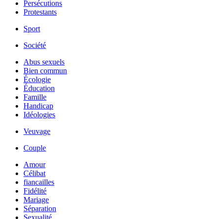
Persécutions
Protestants
Sport
Société
Abus sexuels
Bien commun
Écologie
Éducation
Famille
Handicap
Idéologies
Veuvage
Couple
Amour
Célibat
fiancailles
Fidélité
Mariage
Séparation
Sexualité