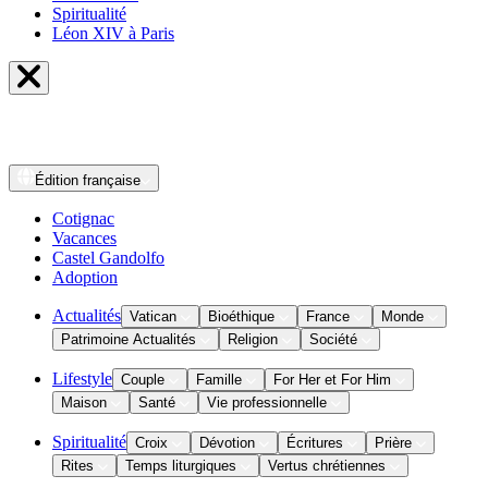
Spiritualité
Léon XIV à Paris
Édition
française
Cotignac
Vacances
Castel Gandolfo
Adoption
Actualités
Vatican
Bioéthique
France
Monde
Patrimoine Actualités
Religion
Société
Lifestyle
Couple
Famille
For Her et For Him
Maison
Santé
Vie professionnelle
Spiritualité
Croix
Dévotion
Écritures
Prière
Rites
Temps liturgiques
Vertus chrétiennes