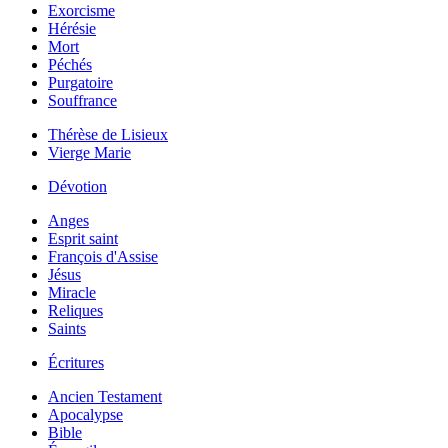
Exorcisme
Hérésie
Mort
Péchés
Purgatoire
Souffrance
Thérèse de Lisieux
Vierge Marie
Dévotion
Anges
Esprit saint
François d'Assise
Jésus
Miracle
Reliques
Saints
Écritures
Ancien Testament
Apocalypse
Bible