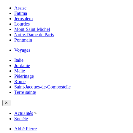
Assise
Fatima
Jérusalem
Lourdes
Mont-Saint-Michel
Notre-Dame de Paris
Pontmain
Voyages
Italie
Jordanie
Malte
Pèlerinage
Rome
Saint-Jacques-de-Compostelle
Terre sainte
✕
Actualités
>
Société
Abbé Pierre