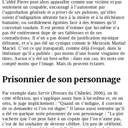
L’abbé Pierre peut alors apparaître comme une victime et pas
seulement un coupable, encouragé à l’autonomie par
l’approbation générale et
a priori
de ses pulsions, qu’elles
soient d’indignation altruiste face à la misère et à la déchéance
humaine, ou sordidement égoïstes face à des femmes qu’il
convoitait soudain. Il est permis d’estimer que lui-même n’a
pas été entièrement dupe de ses faiblesses et de ses
contradictions. Il n’en a pas donné de justification mystique
délirante, et n’a pas été un cynique comme le Mexicain Martial
Maciel. C’est ce qui transparaît, comme déjà évoqué, dans la
littérature qu’il a publiée : pas moins d’une bonne vingtaine de
titres. Aucun n’a été un best-seller : dans son cas, les mots ont
compté moins que l’image. Mais ils peuvent éclairer.
Prisonnier de son personnage
Par exemple dans
Servir
(Presses du Châtelet, 2006), on lit
cette réflexion, qui s’applique assez bien à lui-même et, en un
sens, le juge implicitement : "Quand on s’indigne, il convient
de se demander si l’on est digne." Il laisse aussi entendre qu’il
a été en quelque sorte prisonnier de son personnage : "La pire
vacherie que l’on peut faire à un copain que l’on n’aime pas,
c’est de lui souhaiter de devenir célèbre. Un peu de célébrité,