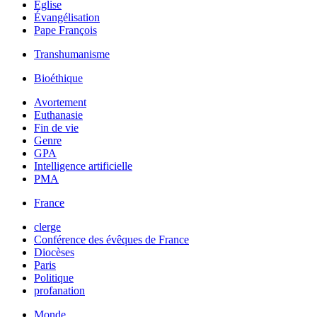
Église
Évangélisation
Pape François
Transhumanisme
Bioéthique
Avortement
Euthanasie
Fin de vie
Genre
GPA
Intelligence artificielle
PMA
France
clerge
Conférence des évêques de France
Diocèses
Paris
Politique
profanation
Monde