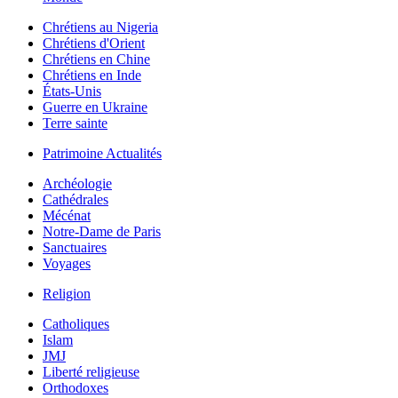
Chrétiens au Nigeria
Chrétiens d'Orient
Chrétiens en Chine
Chrétiens en Inde
États-Unis
Guerre en Ukraine
Terre sainte
Patrimoine Actualités
Archéologie
Cathédrales
Mécénat
Notre-Dame de Paris
Sanctuaires
Voyages
Religion
Catholiques
Islam
JMJ
Liberté religieuse
Orthodoxes