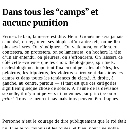
Dans tous les “camps” et
aucune punition
Fermez le ban, la messe est dite. Henri Grouès ne sera jamais
canonisé, on regardera ses biopics d’un autre œil, on ne lira
plus ses livres. On s’indignera. On vaticinera, on râlera, on
contestera, on protestera, on se lamentera, on hochera la tête
d’un air entendu, on pleurera, on s’effondrera. On laissera de
côté cette évidence que les choix théologiques, spirituels,
ecclésiologiques importent finalement peu : les obsédés, les
peloteurs, les tripoteurs, les violeurs se trouvent dans tous les
camps et dans toutes les tendances du clergé. À droite, à
gauche, au centre, partout — si tant est que ces catégories
signifient quelque chose de solide. À l’aune de la déviance
sexuelle, il n’y a ni pervers ni indemnes par principe ou
a
priori
. Tous ne meurent pas mais tous peuvent être frappés.
Personne n’eut le courage de dire publiquement que le roi était
nu. Que le roi mobilisait les foules, et bien, pour une noble