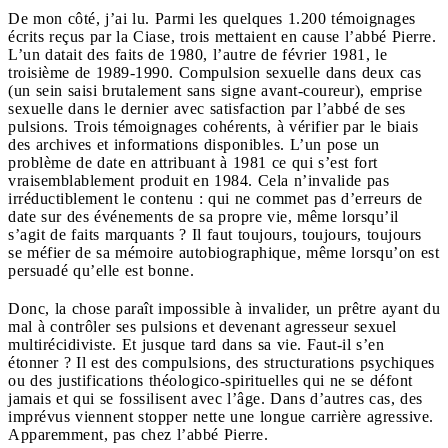
De mon côté, j’ai lu. Parmi les quelques 1.200 témoignages
écrits reçus par la Ciase, trois mettaient en cause l’abbé Pierre.
L’un datait des faits de 1980, l’autre de février 1981, le
troisième de 1989-1990. Compulsion sexuelle dans deux cas
(un sein saisi brutalement sans signe avant-coureur), emprise
sexuelle dans le dernier avec satisfaction par l’abbé de ses
pulsions. Trois témoignages cohérents, à vérifier par le biais
des archives et informations disponibles. L’un pose un
problème de date en attribuant à 1981 ce qui s’est fort
vraisemblablement produit en 1984. Cela n’invalide pas
irréductiblement le contenu : qui ne commet pas d’erreurs de
date sur des événements de sa propre vie, même lorsqu’il
s’agit de faits marquants ? Il faut toujours, toujours, toujours
se méfier de sa mémoire autobiographique, même lorsqu’on est
persuadé qu’elle est bonne.
Donc, la chose paraît impossible à invalider, un prêtre ayant du
mal à contrôler ses pulsions et devenant agresseur sexuel
multirécidiviste. Et jusque tard dans sa vie. Faut-il s’en
étonner ? Il est des compulsions, des structurations psychiques
ou des justifications théologico-spirituelles qui ne se défont
jamais et qui se fossilisent avec l’âge. Dans d’autres cas, des
imprévus viennent stopper nette une longue carrière agressive.
Apparemment, pas chez l’abbé Pierre.