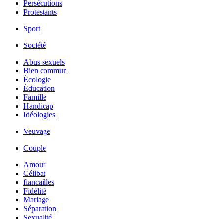
Persécutions
Protestants
Sport
Société
Abus sexuels
Bien commun
Écologie
Éducation
Famille
Handicap
Idéologies
Veuvage
Couple
Amour
Célibat
fiancailles
Fidélité
Mariage
Séparation
Sexualité