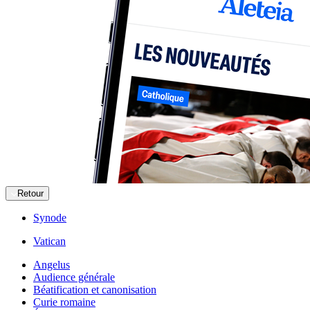
Retour
Synode
Vatican
Angelus
Audience générale
Béatification et canonisation
Curie romaine