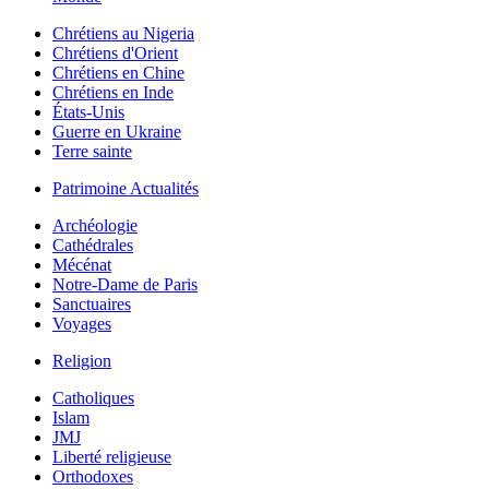
Chrétiens au Nigeria
Chrétiens d'Orient
Chrétiens en Chine
Chrétiens en Inde
États-Unis
Guerre en Ukraine
Terre sainte
Patrimoine Actualités
Archéologie
Cathédrales
Mécénat
Notre-Dame de Paris
Sanctuaires
Voyages
Religion
Catholiques
Islam
JMJ
Liberté religieuse
Orthodoxes