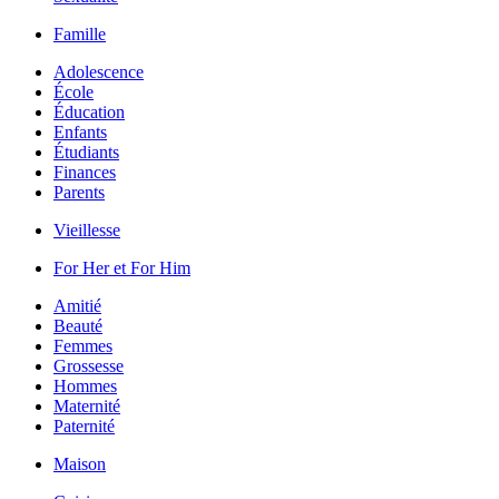
Famille
Adolescence
École
Éducation
Enfants
Étudiants
Finances
Parents
Vieillesse
For Her et For Him
Amitié
Beauté
Femmes
Grossesse
Hommes
Maternité
Paternité
Maison