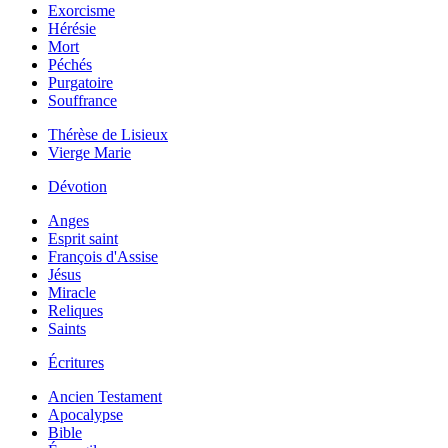
Exorcisme
Hérésie
Mort
Péchés
Purgatoire
Souffrance
Thérèse de Lisieux
Vierge Marie
Dévotion
Anges
Esprit saint
François d'Assise
Jésus
Miracle
Reliques
Saints
Écritures
Ancien Testament
Apocalypse
Bible