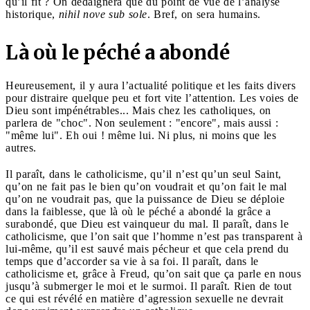
qu’il fît ? On dédaignera que du point de vue de l’analyse
historique,
nihil nove sub sole
. Bref, on sera humains.
Là où le péché a abondé
Heureusement, il y aura l’actualité politique et les faits divers
pour distraire quelque peu et fort vite l’attention. Les voies de
Dieu sont impénétrables... Mais chez les catholiques, on
parlera de "choc". Non seulement : "encore", mais aussi :
"même lui". Eh oui ! même lui. Ni plus, ni moins que les
autres.
Il paraît, dans le catholicisme, qu’il n’est qu’un seul Saint,
qu’on ne fait pas le bien qu’on voudrait et qu’on fait le mal
qu’on ne voudrait pas, que la puissance de Dieu se déploie
dans la faiblesse, que là où le péché a abondé la grâce a
surabondé, que Dieu est vainqueur du mal. Il paraît, dans le
catholicisme, que l’on sait que l’homme n’est pas transparent à
lui-même, qu’il est sauvé mais pécheur et que cela prend du
temps que d’accorder sa vie à sa foi. Il paraît, dans le
catholicisme et, grâce à Freud, qu’on sait que ça parle en nous
jusqu’à submerger le moi et le surmoi. Il paraît. Rien de tout
ce qui est révélé en matière d’agression sexuelle ne devrait