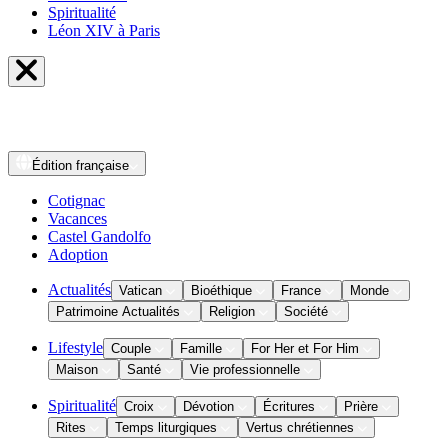
Spiritualité
Léon XIV à Paris
Édition
française
Cotignac
Vacances
Castel Gandolfo
Adoption
Actualités
Vatican
Bioéthique
France
Monde
Patrimoine Actualités
Religion
Société
Lifestyle
Couple
Famille
For Her et For Him
Maison
Santé
Vie professionnelle
Spiritualité
Croix
Dévotion
Écritures
Prière
Rites
Temps liturgiques
Vertus chrétiennes