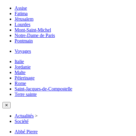
Assise
Fatima
Jérusalem
Lourdes
Mont-Saint-Michel
Notre-Dame de Paris
Pontmain
Voyages
Italie
Jordanie
Malte
Pèlerinage
Rome
Saint-Jacques-de-Compostelle
Terre sainte
✕
Actualités
>
Société
Abbé Pierre