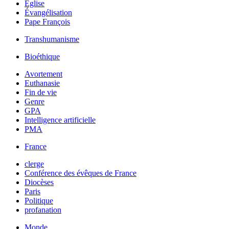
Église
Évangélisation
Pape François
Transhumanisme
Bioéthique
Avortement
Euthanasie
Fin de vie
Genre
GPA
Intelligence artificielle
PMA
France
clerge
Conférence des évêques de France
Diocèses
Paris
Politique
profanation
Monde