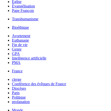
Église
Évangélisation
Pape François
Transhumanisme
Bioéthique
Avortement
Euthanasie
Fin de vie
Genre
GPA
Intelligence artificielle
PMA
France
clerge
Conférence des évêques de France
Diocèses
Paris
Politique
profanation
Monde