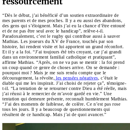
ressourcement
“Dès le début, j’ai bénéficié d’un soutien extraordinaire de
mes parents et de mes proches. Il y a eu aussi des abandons,
des gens qui s’éloignent. Mais j’ai eu la chance d’être entouré
et de ne pas être seul avec le handicap”, relève-t-il.
Paradoxalement, c’est le rugby qui contribue aussi à sauver
Mathias. Les joueurs du XV de France, touchés par son
histoire, lui rendent visite et lui apportent un grand réconfort.
Et il y a la foi. “J’ai toujours été très croyant, car j’ai grandi
dans un environnement familial catholique et pratiquant”,
affirme Mathias. “Après, on ne va pas se mentir : la foi prend
un coup quand ce genre de choses arrive. On se demande :
pourquoi moi ? Mais je me suis rendu compte que le
découragement, la révolte,
les pensées négatives
, c’était le
diable qui me les inspirait. J’ai choisi de rejeter ça”, témoigne-
t-il. “La tentation de se retourner contre Dieu a été réelle, mais
j’ai réussi à le remercier de m’avoir gardé en vie.” Une
tentation qui demeure présente, reconnaît humblement Mathias.
“J’ai des moments de faiblesse, de colère. Ce n’est pas rose
tous les jours. Il y a beaucoup de questionnements qui
résultent de ce handicap. Mais j’ai de quoi avancer.”