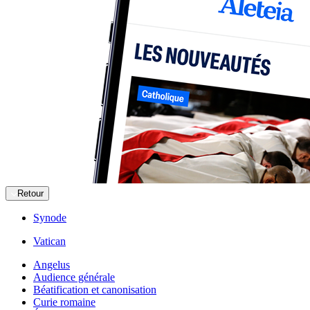
Retour
Synode
Vatican
Angelus
Audience générale
Béatification et canonisation
Curie romaine