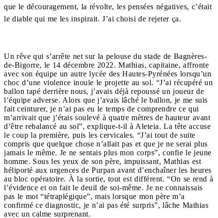
que le découragement, la révolte, les pensées négatives, c’était
le diable qui me les inspirait. J’ai choisi de rejeter ça.
Un rêve qui s’arrête net sur la pelouse du stade de Bagnères-
de-Bigorre, le 14 décembre 2022. Mathias, capitaine, affronte
avec son équipe un autre lycée des Hautes-Pyrénées lorsqu’un
choc d’une violence inouïe le projette au sol. “J’ai récupéré un
ballon tapé derrière nous, j’avais déjà repoussé un joueur de
l’équipe adverse. Alors que j’avais lâché le ballon, je me suis
fait ceinturer, je n’ai pas eu le temps de comprendre ce qui
m’arrivait que j’étais soulevé à quatre mètres de hauteur avant
d’être rebalancé au sol”, explique-t-il à Aleteia. La tête accuse
le coup la première, puis les cervicales. “J’ai tout de suite
compris que quelque chose n’allait pas et que je ne serai plus
jamais le même. Je ne sentais plus mon corps”, confie le jeune
homme. Sous les yeux de son père, impuissant, Mathias est
héliporté aux urgences de Purpan avant d’enchaîner les heures
au bloc opératoire. À la sortie, tout est différent. “On se rend à
l’évidence et on fait le deuil de soi-même. Je ne connaissais
pas le mot “tétraplégique”, mais lorsque mon père m’a
confirmé ce diagnostic, je n’ai pas été surpris”, lâche Mathias
avec un calme surprenant.