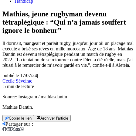
Handicap
Mathias, jeune rugbyman devenu
tétraplégique : “Qui n’a jamais souffert
ignore le bonheur”
Il dormait, mangeait et parlait rugby, jusqu'au jour où un placage mal
exécuté a brisé ses rêves en mille morceaux. Âgé de 18 ans, Mathias
Dantin est devenu tétraplégique pendant un match de rugby en
2022. “La tentation de se retourner contre Dieu a été réelle, mais j’ai
réussi à le remercier de m’avoir gardé en vie.", confie-t-il à Aleteia.
publié le 17/07/24
|
Cécile Séveirac
|
5
min de lecture
Source:
Instagram / mathiasdantin
Mathias Dantin.
Copier le lien
Archiver l'article
Partager sur
: