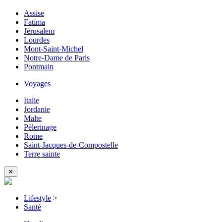
Assise
Fatima
Jérusalem
Lourdes
Mont-Saint-Michel
Notre-Dame de Paris
Pontmain
Voyages
Italie
Jordanie
Malte
Pèlerinage
Rome
Saint-Jacques-de-Compostelle
Terre sainte
✕
Lifestyle
>
Santé