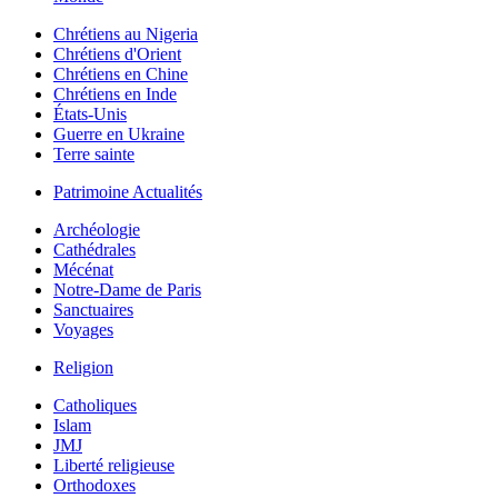
Chrétiens au Nigeria
Chrétiens d'Orient
Chrétiens en Chine
Chrétiens en Inde
États-Unis
Guerre en Ukraine
Terre sainte
Patrimoine Actualités
Archéologie
Cathédrales
Mécénat
Notre-Dame de Paris
Sanctuaires
Voyages
Religion
Catholiques
Islam
JMJ
Liberté religieuse
Orthodoxes