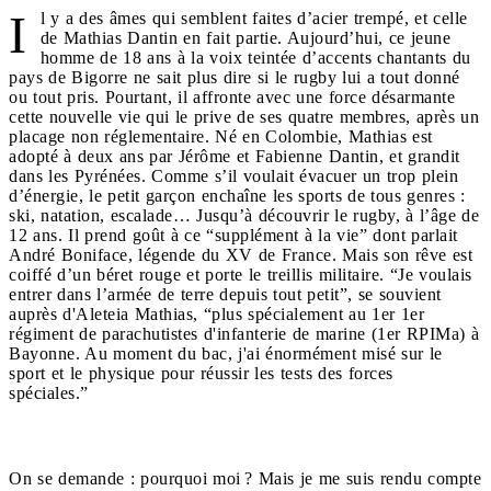
I
l y a des âmes qui semblent faites d’acier trempé, et celle
de Mathias Dantin en fait partie. Aujourd’hui, ce jeune
homme de 18 ans à la voix teintée d’accents chantants du
pays de Bigorre ne sait plus dire si le rugby lui a tout donné
ou tout pris. Pourtant, il affronte avec une force désarmante
cette nouvelle vie qui le prive de ses quatre membres, après un
placage non réglementaire. Né en Colombie, Mathias est
adopté à deux ans par Jérôme et Fabienne Dantin, et grandit
dans les Pyrénées. Comme s’il voulait évacuer un trop plein
d’énergie, le petit garçon enchaîne les sports de tous genres :
ski, natation, escalade… Jusqu’à découvrir le rugby, à l’âge de
12 ans. Il prend goût à ce “supplément à la vie” dont parlait
André Boniface, légende du XV de France. Mais son rêve est
coiffé d’un béret rouge et porte le treillis militaire. “Je voulais
entrer dans l’armée de terre depuis tout petit”, se souvient
auprès d'Aleteia Mathias, “plus spécialement au 1er 1er
régiment de parachutistes d'infanterie de marine (1er RPIMa) à
Bayonne. Au moment du bac, j'ai énormément misé sur le
sport et le physique pour réussir les tests des forces
spéciales.”
On se demande : pourquoi moi ? Mais je me suis rendu compte