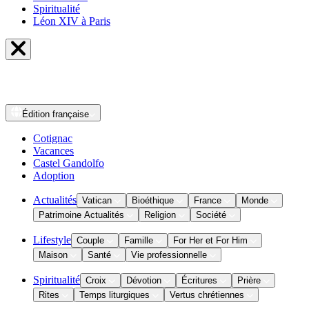
Spiritualité
Léon XIV à Paris
Édition
française
Cotignac
Vacances
Castel Gandolfo
Adoption
Actualités
Vatican
Bioéthique
France
Monde
Patrimoine Actualités
Religion
Société
Lifestyle
Couple
Famille
For Her et For Him
Maison
Santé
Vie professionnelle
Spiritualité
Croix
Dévotion
Écritures
Prière
Rites
Temps liturgiques
Vertus chrétiennes