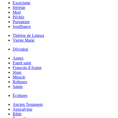
Exorcisme
Hérésie
Mort
Péchés
Purgatoire
Souffrance
Thérèse de Lisieux
Vierge Marie
Dévotion
Anges
Esprit saint
François d'Assise
Jésus
Miracle
Reliques
Saints
Écritures
Ancien Testament
Apocalypse
Bible