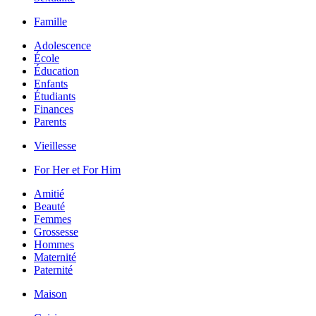
Famille
Adolescence
École
Éducation
Enfants
Étudiants
Finances
Parents
Vieillesse
For Her et For Him
Amitié
Beauté
Femmes
Grossesse
Hommes
Maternité
Paternité
Maison