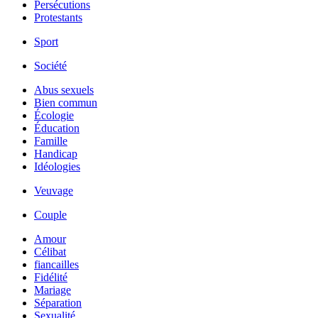
Persécutions
Protestants
Sport
Société
Abus sexuels
Bien commun
Écologie
Éducation
Famille
Handicap
Idéologies
Veuvage
Couple
Amour
Célibat
fiancailles
Fidélité
Mariage
Séparation
Sexualité