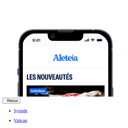
Retour
Synode
Vatican