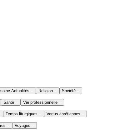
moine Actualités
Religion
Société
Santé
Vie professionnelle
Temps liturgiques
Vertus chrétiennes
res
Voyages