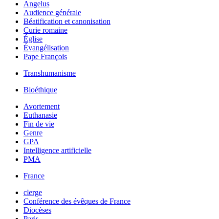
Angelus
Audience générale
Béatification et canonisation
Curie romaine
Église
Évangélisation
Pape François
Transhumanisme
Bioéthique
Avortement
Euthanasie
Fin de vie
Genre
GPA
Intelligence artificielle
PMA
France
clerge
Conférence des évêques de France
Diocèses
Paris