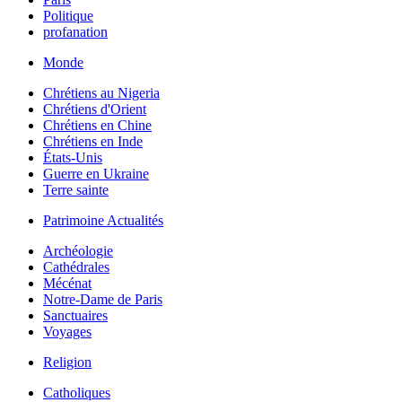
Politique
profanation
Monde
Chrétiens au Nigeria
Chrétiens d'Orient
Chrétiens en Chine
Chrétiens en Inde
États-Unis
Guerre en Ukraine
Terre sainte
Patrimoine Actualités
Archéologie
Cathédrales
Mécénat
Notre-Dame de Paris
Sanctuaires
Voyages
Religion
Catholiques