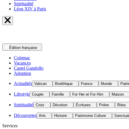
Spiritualité
Léon XIV à Paris
Édition
française
Cotignac
Vacances
Castel Gandolfo
Adoption
Actualités
Vatican
Bioéthique
France
Monde
Patri
Lifestyle
Couple
Famille
For Her et For Him
Maison
Spiritualité
Croix
Dévotion
Écritures
Prière
Rites
Découvertes
Arts
Histoire
Patrimoine Culture
Sanctuai
Services