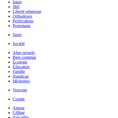
Islam
JMJ
Liberté religieuse
Orthodoxes
Persécutions
Protestants
Sport
Société
Abus sexuels
Bien commun
Écologie
Éducation
Famille
Handicap
Idéologies
Veuvage
Couple
Amour
Célibat
fiancailles