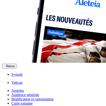
Retour
Synode
Vatican
Angelus
Audience générale
Béatification et canonisation
Curie romaine