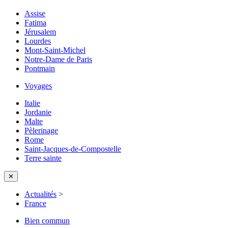
Assise
Fatima
Jérusalem
Lourdes
Mont-Saint-Michel
Notre-Dame de Paris
Pontmain
Voyages
Italie
Jordanie
Malte
Pèlerinage
Rome
Saint-Jacques-de-Compostelle
Terre sainte
✕
Actualités
>
France
Bien commun