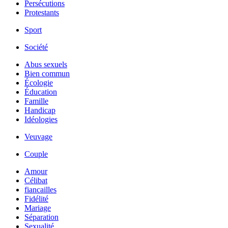
Persécutions
Protestants
Sport
Société
Abus sexuels
Bien commun
Écologie
Éducation
Famille
Handicap
Idéologies
Veuvage
Couple
Amour
Célibat
fiancailles
Fidélité
Mariage
Séparation
Sexualité