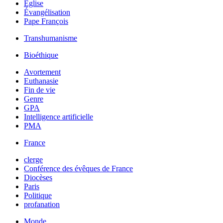
Église
Évangélisation
Pape François
Transhumanisme
Bioéthique
Avortement
Euthanasie
Fin de vie
Genre
GPA
Intelligence artificielle
PMA
France
clerge
Conférence des évêques de France
Diocèses
Paris
Politique
profanation
Monde