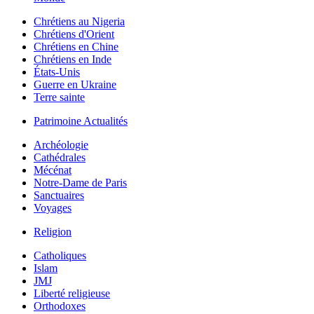
Chrétiens au Nigeria
Chrétiens d'Orient
Chrétiens en Chine
Chrétiens en Inde
États-Unis
Guerre en Ukraine
Terre sainte
Patrimoine Actualités
Archéologie
Cathédrales
Mécénat
Notre-Dame de Paris
Sanctuaires
Voyages
Religion
Catholiques
Islam
JMJ
Liberté religieuse
Orthodoxes