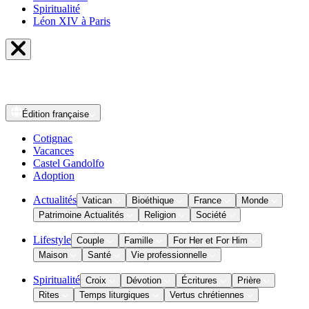
Spiritualité
Léon XIV à Paris
Édition
française
Cotignac
Vacances
Castel Gandolfo
Adoption
Actualités
Vatican
Bioéthique
France
Monde
Patrimoine Actualités
Religion
Société
Lifestyle
Couple
Famille
For Her et For Him
Maison
Santé
Vie professionnelle
Spiritualité
Croix
Dévotion
Écritures
Prière
Rites
Temps liturgiques
Vertus chrétiennes