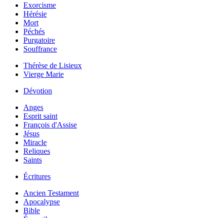
Exorcisme
Hérésie
Mort
Péchés
Purgatoire
Souffrance
Thérèse de Lisieux
Vierge Marie
Dévotion
Anges
Esprit saint
François d'Assise
Jésus
Miracle
Reliques
Saints
Écritures
Ancien Testament
Apocalypse
Bible