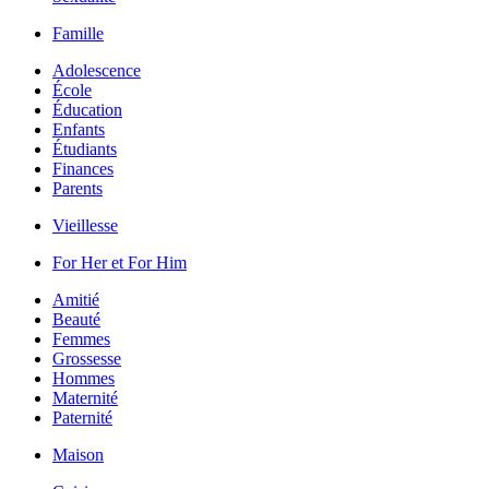
Famille
Adolescence
École
Éducation
Enfants
Étudiants
Finances
Parents
Vieillesse
For Her et For Him
Amitié
Beauté
Femmes
Grossesse
Hommes
Maternité
Paternité
Maison