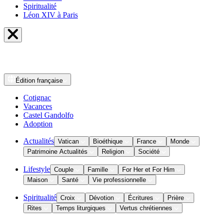
Spiritualité
Léon XIV à Paris
Édition
française
Cotignac
Vacances
Castel Gandolfo
Adoption
Actualités
Vatican
Bioéthique
France
Monde
Patrimoine Actualités
Religion
Société
Lifestyle
Couple
Famille
For Her et For Him
Maison
Santé
Vie professionnelle
Spiritualité
Croix
Dévotion
Écritures
Prière
Rites
Temps liturgiques
Vertus chrétiennes