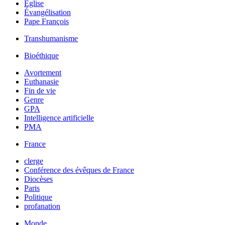
Église
Évangélisation
Pape François
Transhumanisme
Bioéthique
Avortement
Euthanasie
Fin de vie
Genre
GPA
Intelligence artificielle
PMA
France
clerge
Conférence des évêques de France
Diocèses
Paris
Politique
profanation
Monde