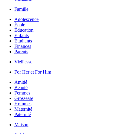
Famille
Adolescence
École
Éducation
Enfants
Étudiants
Finances
Parents
Vieillesse
For Her et For Him
Amitié
Beauté
Femmes
Grossesse
Hommes
Maternité
Paternité
Maison