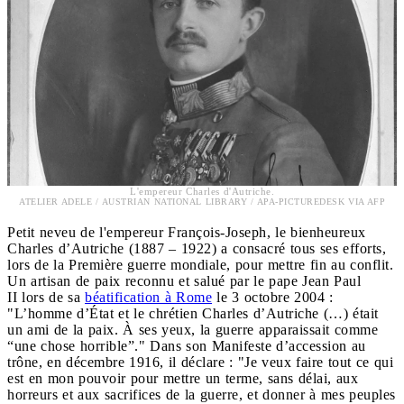
L'empereur Charles d'Autriche.
ATELIER ADELE / AUSTRIAN NATIONAL LIBRARY / APA-PICTUREDESK VIA AFP
Petit neveu de l'empereur François-Joseph, le bienheureux
Charles d’Autriche (1887 – 1922) a consacré tous ses efforts,
lors de la Première guerre mondiale, pour mettre fin au conflit.
Un artisan de paix reconnu et salué par le pape Jean Paul
II lors de sa
béatification à Rome
le 3 octobre 2004 :
"L’homme d’État et le chrétien Charles d’Autriche (…) était
un ami de la paix. À ses yeux, la guerre apparaissait comme
“une chose horrible”." Dans son Manifeste d’accession au
trône, en décembre 1916, il déclare : "Je veux faire tout ce qui
est en mon pouvoir pour mettre un terme, sans délai, aux
horreurs et aux sacrifices de la guerre, et donner à mes peuples