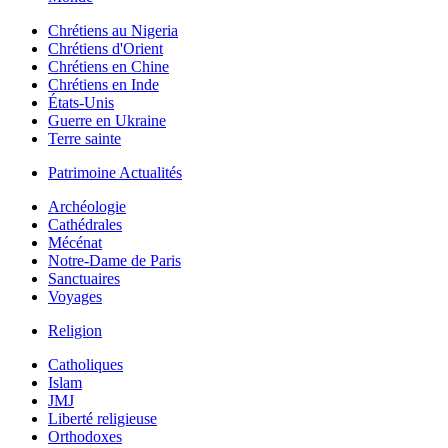
Chrétiens au Nigeria
Chrétiens d'Orient
Chrétiens en Chine
Chrétiens en Inde
États-Unis
Guerre en Ukraine
Terre sainte
Patrimoine Actualités
Archéologie
Cathédrales
Mécénat
Notre-Dame de Paris
Sanctuaires
Voyages
Religion
Catholiques
Islam
JMJ
Liberté religieuse
Orthodoxes