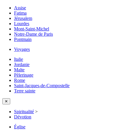
Assise
Fatima
Jérusalem
Lourdes
Mont-Saint-Michel
Notre-Dame de Paris
Pontmain
Voyages
Italie
Jordanie
Malte
Pèlerinage
Rome
Saint-Jacques-de-Compostelle
Terre sainte
✕
Spiritualité
>
Dévotion
Église