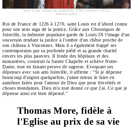
"Saint Louis visitant les pestiférés" d'Ary Scheffer (1822).
Domaine public
Roi de France de 1226 à 1270, saint Louis est d’abord connu
pour son sens aigu de la justice. Grâce aux Chroniques de
Joinville, la mémoire populaire garde de Louis IX l'image d'un
souverain rendant la justice à l'ombre d'un chêne proche de
son château à Vincennes. Mais il a également frappé ses
contemporains par sa profonde piété et sa grande charité
envers les plus pauvres. Il fonde des hôpitaux et des
monastères, construit la Sainte Chapelle et achève Notre-
Dame, tout en faisant preuve de sagesse. Evoquant ses
dépenses avec son ami Joinville, il affirme : "Si je dépense
beaucoup d'argent quelquefois, j'aime mieux le faire en
aumônes faites pour l'amour de Dieu que pour frivolités et
choses mondaines. Dieu m'a tout donné ce que j'ai. Ce que je
dépense ainsi est bien dépensé."
Thomas More, fidèle à
l'Eglise au prix de sa vie