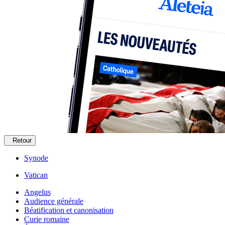
Retour
Synode
Vatican
Angelus
Audience générale
Béatification et canonisation
Curie romaine