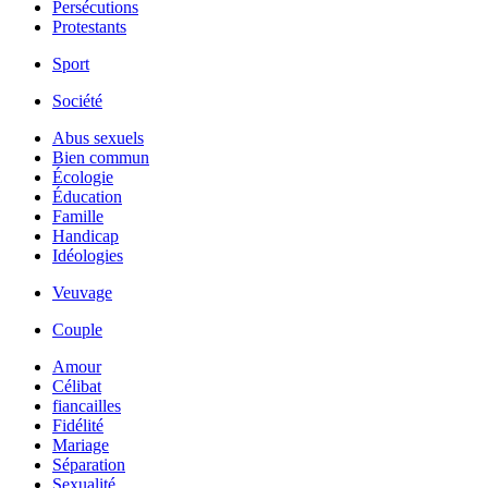
Persécutions
Protestants
Sport
Société
Abus sexuels
Bien commun
Écologie
Éducation
Famille
Handicap
Idéologies
Veuvage
Couple
Amour
Célibat
fiancailles
Fidélité
Mariage
Séparation
Sexualité