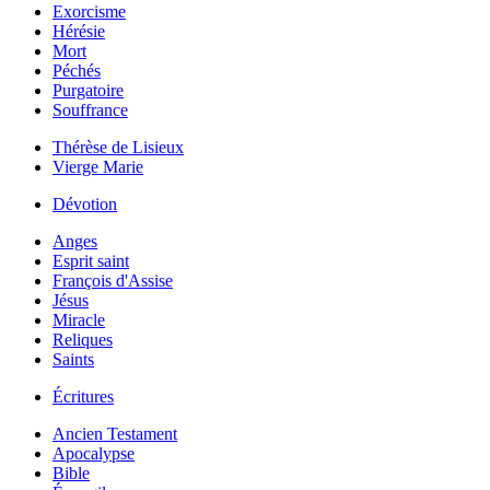
Exorcisme
Hérésie
Mort
Péchés
Purgatoire
Souffrance
Thérèse de Lisieux
Vierge Marie
Dévotion
Anges
Esprit saint
François d'Assise
Jésus
Miracle
Reliques
Saints
Écritures
Ancien Testament
Apocalypse
Bible