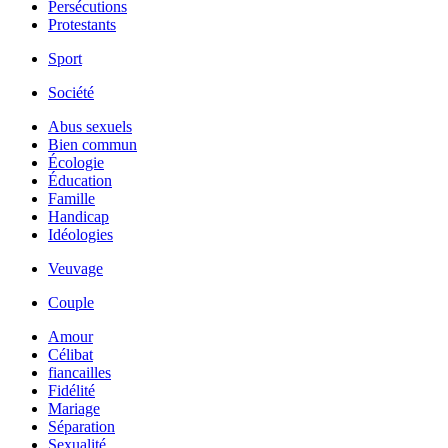
Persécutions
Protestants
Sport
Société
Abus sexuels
Bien commun
Écologie
Éducation
Famille
Handicap
Idéologies
Veuvage
Couple
Amour
Célibat
fiancailles
Fidélité
Mariage
Séparation
Sexualité