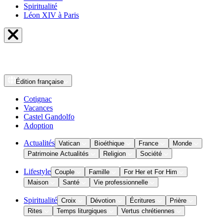
Spiritualité
Léon XIV à Paris
Édition
française
Cotignac
Vacances
Castel Gandolfo
Adoption
Actualités
Vatican
Bioéthique
France
Monde
Patrimoine Actualités
Religion
Société
Lifestyle
Couple
Famille
For Her et For Him
Maison
Santé
Vie professionnelle
Spiritualité
Croix
Dévotion
Écritures
Prière
Rites
Temps liturgiques
Vertus chrétiennes