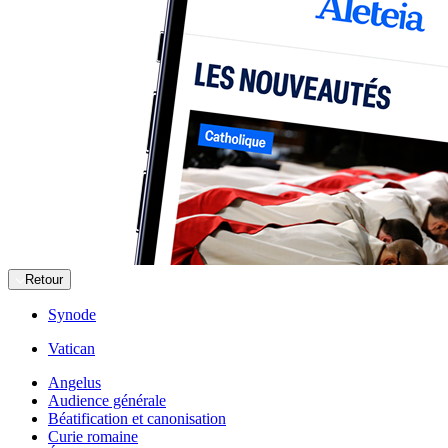
Retour
Synode
Vatican
Angelus
Audience générale
Béatification et canonisation
Curie romaine