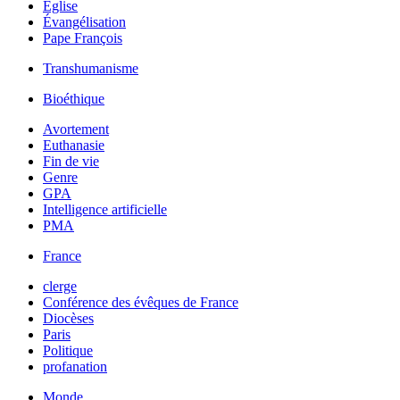
Église
Évangélisation
Pape François
Transhumanisme
Bioéthique
Avortement
Euthanasie
Fin de vie
Genre
GPA
Intelligence artificielle
PMA
France
clerge
Conférence des évêques de France
Diocèses
Paris
Politique
profanation
Monde