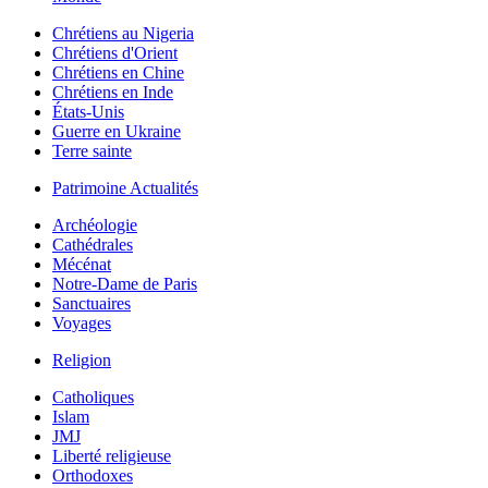
Chrétiens au Nigeria
Chrétiens d'Orient
Chrétiens en Chine
Chrétiens en Inde
États-Unis
Guerre en Ukraine
Terre sainte
Patrimoine Actualités
Archéologie
Cathédrales
Mécénat
Notre-Dame de Paris
Sanctuaires
Voyages
Religion
Catholiques
Islam
JMJ
Liberté religieuse
Orthodoxes