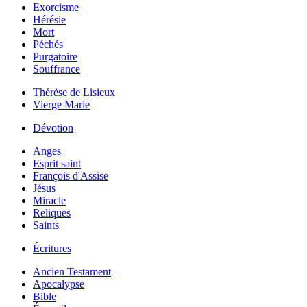
Exorcisme
Hérésie
Mort
Péchés
Purgatoire
Souffrance
Thérèse de Lisieux
Vierge Marie
Dévotion
Anges
Esprit saint
François d'Assise
Jésus
Miracle
Reliques
Saints
Écritures
Ancien Testament
Apocalypse
Bible