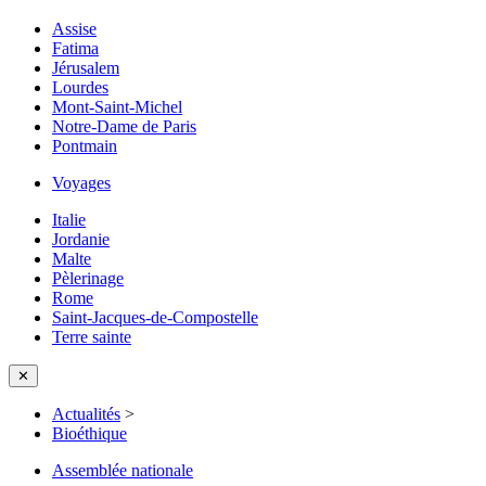
Assise
Fatima
Jérusalem
Lourdes
Mont-Saint-Michel
Notre-Dame de Paris
Pontmain
Voyages
Italie
Jordanie
Malte
Pèlerinage
Rome
Saint-Jacques-de-Compostelle
Terre sainte
✕
Actualités
>
Bioéthique
Assemblée nationale