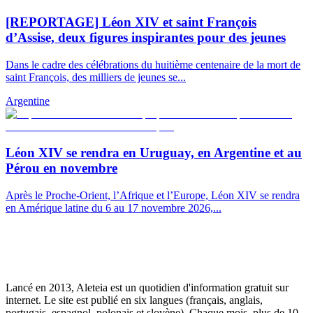
[REPORTAGE] Léon XIV et saint François
d’Assise, deux figures inspirantes pour des jeunes
Dans le cadre des célébrations du huitième centenaire de la mort de
saint François, des milliers de jeunes se...
Argentine
Léon XIV se rendra en Uruguay, en Argentine et au
Pérou en novembre
Après le Proche-Orient, l’Afrique et l’Europe, Léon XIV se rendra
en Amérique latine du 6 au 17 novembre 2026,...
Lancé en 2013, Aleteia est un quotidien d'information gratuit sur
internet. Le site est publié en six langues (français, anglais,
portugais, espagnol, polonais et slovène). Chaque mois, plus de 10