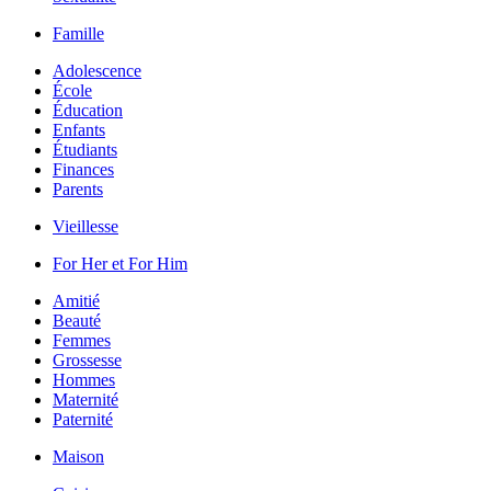
Famille
Adolescence
École
Éducation
Enfants
Étudiants
Finances
Parents
Vieillesse
For Her et For Him
Amitié
Beauté
Femmes
Grossesse
Hommes
Maternité
Paternité
Maison