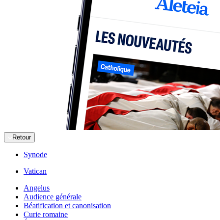
Retour
Synode
Vatican
Angelus
Audience générale
Béatification et canonisation
Curie romaine