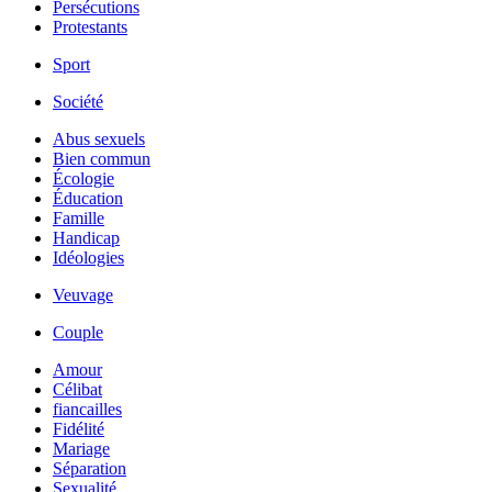
Persécutions
Protestants
Sport
Société
Abus sexuels
Bien commun
Écologie
Éducation
Famille
Handicap
Idéologies
Veuvage
Couple
Amour
Célibat
fiancailles
Fidélité
Mariage
Séparation
Sexualité