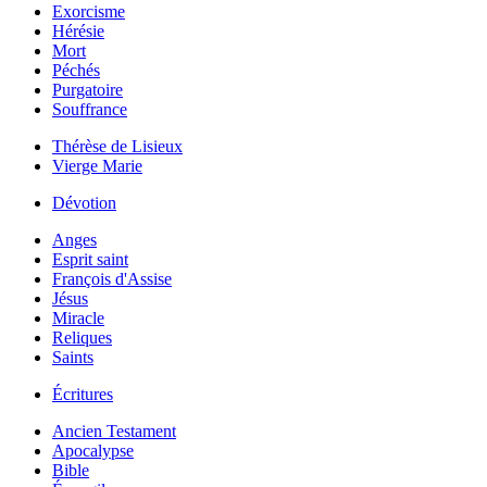
Exorcisme
Hérésie
Mort
Péchés
Purgatoire
Souffrance
Thérèse de Lisieux
Vierge Marie
Dévotion
Anges
Esprit saint
François d'Assise
Jésus
Miracle
Reliques
Saints
Écritures
Ancien Testament
Apocalypse
Bible