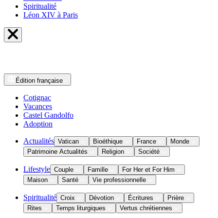
Spiritualité
Léon XIV à Paris
Édition
française
Cotignac
Vacances
Castel Gandolfo
Adoption
Actualités
Vatican
Bioéthique
France
Monde
Patrimoine Actualités
Religion
Société
Lifestyle
Couple
Famille
For Her et For Him
Maison
Santé
Vie professionnelle
Spiritualité
Croix
Dévotion
Écritures
Prière
Rites
Temps liturgiques
Vertus chrétiennes