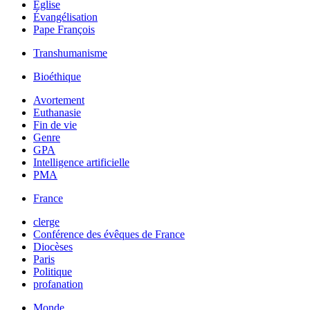
Église
Évangélisation
Pape François
Transhumanisme
Bioéthique
Avortement
Euthanasie
Fin de vie
Genre
GPA
Intelligence artificielle
PMA
France
clerge
Conférence des évêques de France
Diocèses
Paris
Politique
profanation
Monde