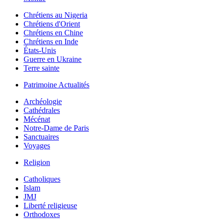
Chrétiens au Nigeria
Chrétiens d'Orient
Chrétiens en Chine
Chrétiens en Inde
États-Unis
Guerre en Ukraine
Terre sainte
Patrimoine Actualités
Archéologie
Cathédrales
Mécénat
Notre-Dame de Paris
Sanctuaires
Voyages
Religion
Catholiques
Islam
JMJ
Liberté religieuse
Orthodoxes