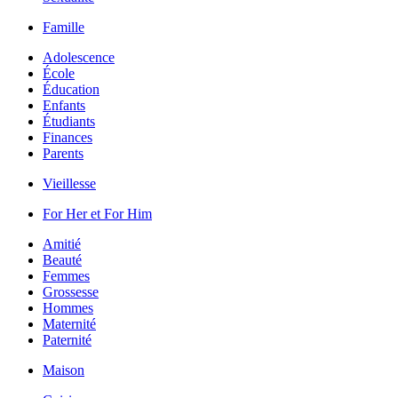
Famille
Adolescence
École
Éducation
Enfants
Étudiants
Finances
Parents
Vieillesse
For Her et For Him
Amitié
Beauté
Femmes
Grossesse
Hommes
Maternité
Paternité
Maison