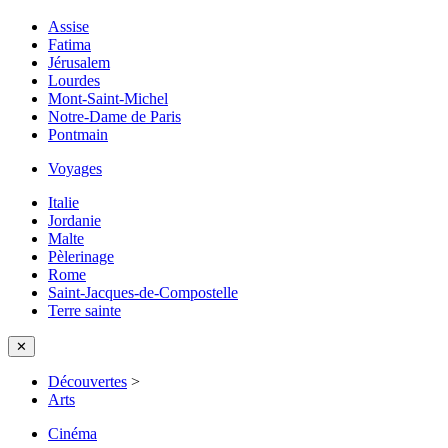
Assise
Fatima
Jérusalem
Lourdes
Mont-Saint-Michel
Notre-Dame de Paris
Pontmain
Voyages
Italie
Jordanie
Malte
Pèlerinage
Rome
Saint-Jacques-de-Compostelle
Terre sainte
✕
Découvertes
>
Arts
Cinéma