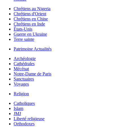
Chrétiens au Nigeria
Chrétiens d'Orient
Chrétiens en Chine
Chrétiens en Inde
États-Unis
Guerre en Ukraine
Terre sainte
Patrimoine Actualités
Archéologie
Cathédrales
Mécénat
Notre-Dame de Paris
Sanctuaires
Voyages
Religion
Catholiques
Islam
JMJ
Liberté religieuse
Orthodoxes