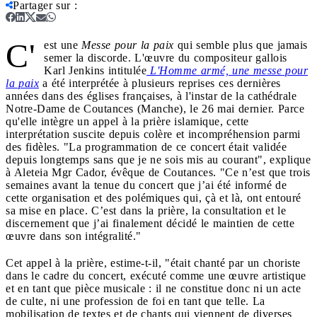
Partager sur
:
C'
est une
Messe pour la paix
qui semble plus que jamais
semer la discorde. L'œuvre du compositeur gallois
Karl Jenkins intitulée
L'Homme armé, une messe pour
la paix
a été interprétée à plusieurs reprises ces dernières
années dans des églises françaises, à l'instar de la cathédrale
Notre-Dame de Coutances (Manche), le 26 mai dernier. Parce
qu'elle intègre un appel à la prière islamique, cette
interprétation suscite depuis colère et incompréhension parmi
des fidèles. "La programmation de ce concert était validée
depuis longtemps sans que je ne sois mis au courant", explique
à Aleteia Mgr Cador, évêque de Coutances. "Ce n’est que trois
semaines avant la tenue du concert que j’ai été informé de
cette organisation et des polémiques qui, çà et là, ont entouré
sa mise en place. C’est dans la prière, la consultation et le
discernement que j’ai finalement décidé le maintien de cette
œuvre dans son intégralité."
Cet appel à la prière, estime-t-il, "était chanté par un choriste
dans le cadre du concert, exécuté comme une œuvre artistique
et en tant que pièce musicale : il ne constitue donc ni un acte
de culte, ni une profession de foi en tant que telle. La
mobilisation de textes et de chants qui viennent de diverses