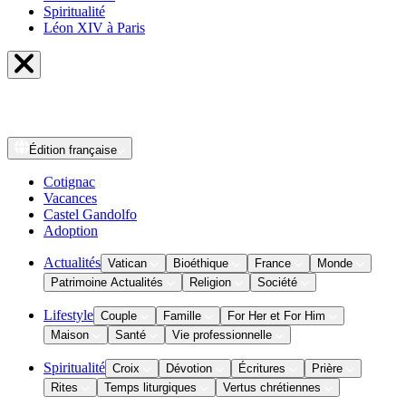
Spiritualité
Léon XIV à Paris
Édition
française
Cotignac
Vacances
Castel Gandolfo
Adoption
Actualités
Vatican
Bioéthique
France
Monde
Patrimoine Actualités
Religion
Société
Lifestyle
Couple
Famille
For Her et For Him
Maison
Santé
Vie professionnelle
Spiritualité
Croix
Dévotion
Écritures
Prière
Rites
Temps liturgiques
Vertus chrétiennes