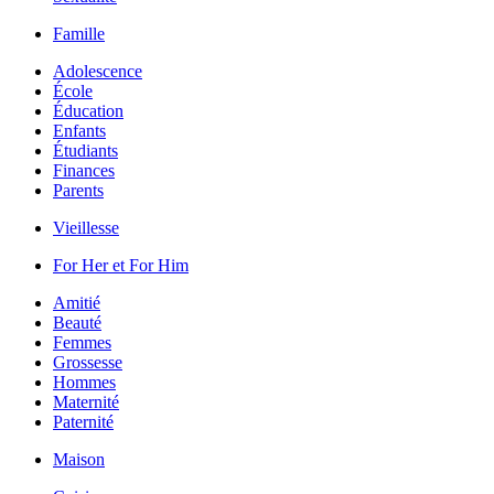
Famille
Adolescence
École
Éducation
Enfants
Étudiants
Finances
Parents
Vieillesse
For Her et For Him
Amitié
Beauté
Femmes
Grossesse
Hommes
Maternité
Paternité
Maison