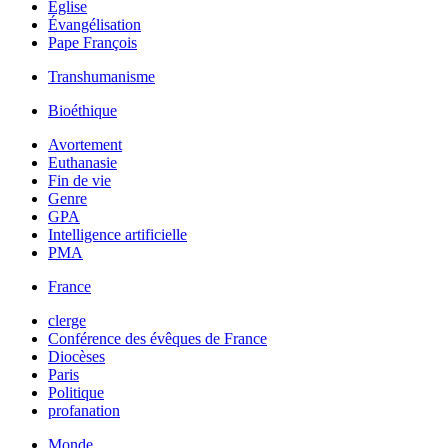
Église
Évangélisation
Pape François
Transhumanisme
Bioéthique
Avortement
Euthanasie
Fin de vie
Genre
GPA
Intelligence artificielle
PMA
France
clerge
Conférence des évêques de France
Diocèses
Paris
Politique
profanation
Monde