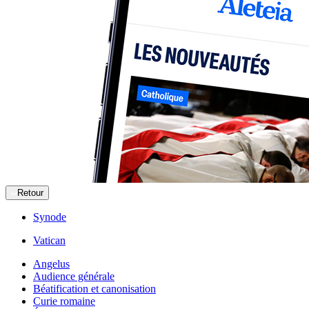
Retour
Synode
Vatican
Angelus
Audience générale
Béatification et canonisation
Curie romaine