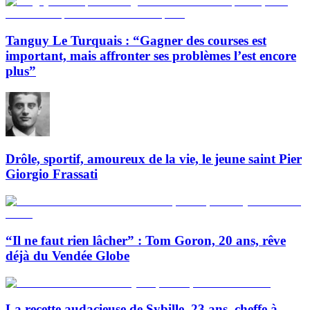
Tanguy Le Turquais : “Gagner des courses est
important, mais affronter ses problèmes l’est encore
plus”
Drôle, sportif, amoureux de la vie, le jeune saint Pier
Giorgio Frassati
“Il ne faut rien lâcher” : Tom Goron, 20 ans, rêve
déjà du Vendée Globe
La recette audacieuse de Sybille, 23 ans, cheffe à