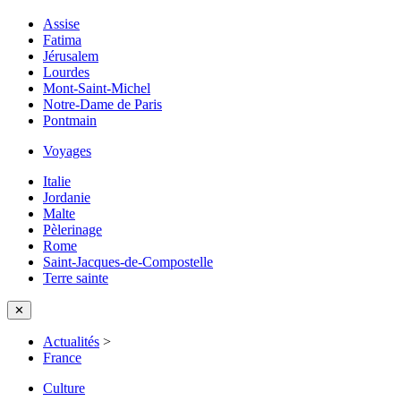
Assise
Fatima
Jérusalem
Lourdes
Mont-Saint-Michel
Notre-Dame de Paris
Pontmain
Voyages
Italie
Jordanie
Malte
Pèlerinage
Rome
Saint-Jacques-de-Compostelle
Terre sainte
✕
Actualités
>
France
Culture