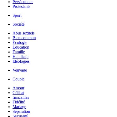
Persécutions
Protestants
Sport
Société
Abus sexuels
Bien commun
Écologie
Éducation
Famille
Handicap
Idéologies
Veuvage
Couple
Amour
Célibat
fiancailles
Fidélité
Mariage
Séparation
Sexualité