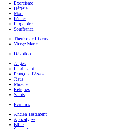
Exorcisme
Hérésie
Mort
Péchés
Purgatoire
Souffrance
Thérèse de Lisieux
Vierge Marie
Dévotion
Anges
Esprit saint
François d'Assise
Jésus
Miracle
Reliques
Saints
Écritures
Ancien Testament
Apocalypse
Bible