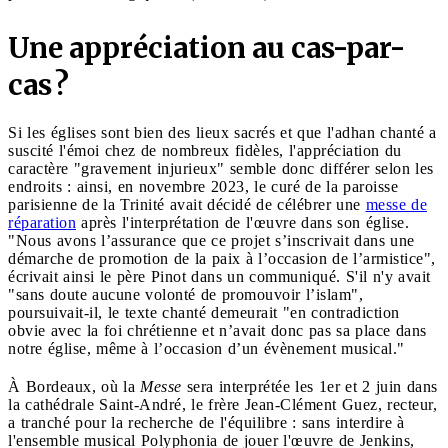
Une appréciation au cas-par-
cas ?
Si les églises sont bien des lieux sacrés et que l'adhan chanté a
suscité l'émoi chez de nombreux fidèles, l'appréciation du
caractère "gravement injurieux" semble donc différer selon les
endroits : ainsi, en novembre 2023, le curé de la paroisse
parisienne de la Trinité avait décidé de célébrer une
messe de
réparation
après l'interprétation de l'œuvre dans son église.
"Nous avons l’assurance que ce projet s’inscrivait dans une
démarche de promotion de la paix à l’occasion de l’armistice",
écrivait ainsi le père Pinot dans un communiqué. S'il n'y avait
"sans doute aucune volonté de promouvoir l’islam",
poursuivait-il, le texte chanté demeurait "en contradiction
obvie avec la foi chrétienne et n’avait donc pas sa place dans
notre église, même à l’occasion d’un évènement musical."
À Bordeaux, où la
Messe
sera interprétée les 1er et 2 juin dans
la cathédrale Saint-André, le frère Jean-Clément Guez, recteur,
a tranché pour la recherche de l'équilibre : sans interdire à
l'ensemble musical Polyphonia de jouer l'œuvre de Jenkins,