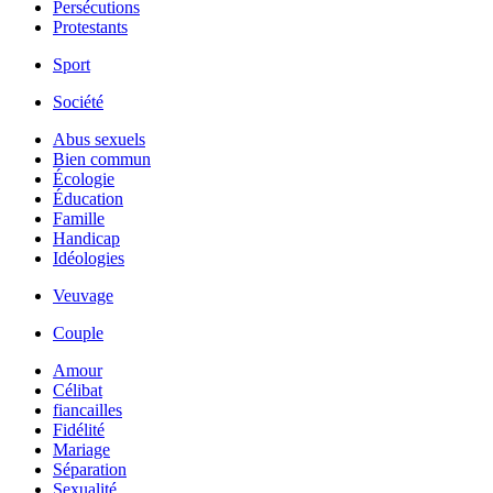
Persécutions
Protestants
Sport
Société
Abus sexuels
Bien commun
Écologie
Éducation
Famille
Handicap
Idéologies
Veuvage
Couple
Amour
Célibat
fiancailles
Fidélité
Mariage
Séparation
Sexualité