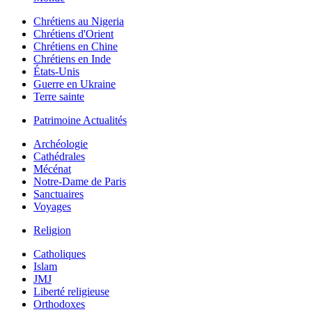
Chrétiens au Nigeria
Chrétiens d'Orient
Chrétiens en Chine
Chrétiens en Inde
États-Unis
Guerre en Ukraine
Terre sainte
Patrimoine Actualités
Archéologie
Cathédrales
Mécénat
Notre-Dame de Paris
Sanctuaires
Voyages
Religion
Catholiques
Islam
JMJ
Liberté religieuse
Orthodoxes