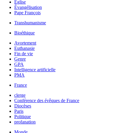
Église
Évangélisation
Pape François
Transhumanisme
Bioéthique
Avortement
Euthanasie
Fin de vie
Genre
GPA
Intelligence artificielle
PMA
France
clerge
Conférence des évêques de France
Diocèses
Paris
Politique
profanation
Monde