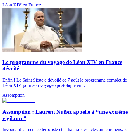
Léon XIV en France
Le programme du voyage de Léon XIV en France
dévoilé
Enfin ! Le Saint Siège a dévoilé ce 7 août le programme complet de
Léon XIV pour son voyage apostolique en...
Assomption
Assomption : Laurent Nuñez appelle à “une extrême
vigilance”
Invoquant la menace terroriste et la hausse des actes antichrétiens, le