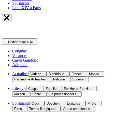
Spiritualité
Léon XIV à Paris
Édition
française
Cotignac
Vacances
Castel Gandolfo
Adoption
Actualités
Vatican
Bioéthique
France
Monde
Patrimoine Actualités
Religion
Société
Lifestyle
Couple
Famille
For Her et For Him
Maison
Santé
Vie professionnelle
Spiritualité
Croix
Dévotion
Écritures
Prière
Rites
Temps liturgiques
Vertus chrétiennes