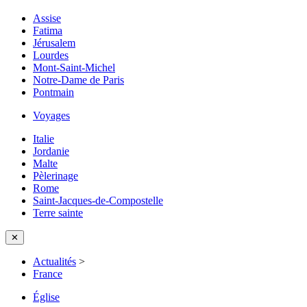
Assise
Fatima
Jérusalem
Lourdes
Mont-Saint-Michel
Notre-Dame de Paris
Pontmain
Voyages
Italie
Jordanie
Malte
Pèlerinage
Rome
Saint-Jacques-de-Compostelle
Terre sainte
✕
Actualités
>
France
Église