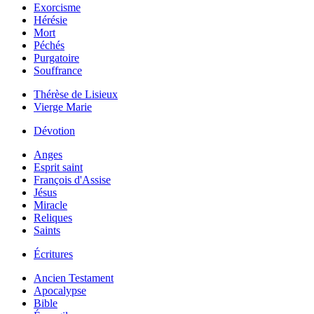
Exorcisme
Hérésie
Mort
Péchés
Purgatoire
Souffrance
Thérèse de Lisieux
Vierge Marie
Dévotion
Anges
Esprit saint
François d'Assise
Jésus
Miracle
Reliques
Saints
Écritures
Ancien Testament
Apocalypse
Bible