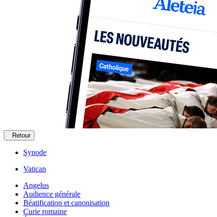
Retour
Synode
Vatican
Angelus
Audience générale
Béatification et canonisation
Curie romaine