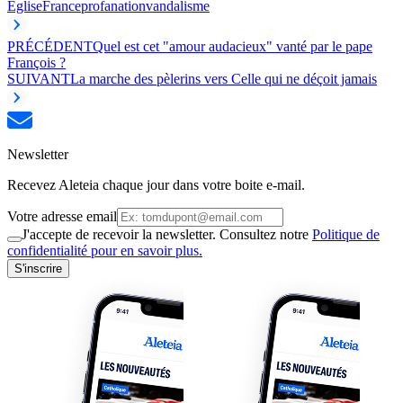
Église
France
profanation
vandalisme
PRÉCÉDENT
Quel est cet "amour audacieux" vanté par le pape
François ?
SUIVANT
La marche des pèlerins vers Celle qui ne déçoit jamais
Newsletter
Recevez Aleteia chaque jour dans votre boite e-mail.
Votre adresse email
J'accepte de recevoir la newsletter. Consultez notre
Politique de
confidentialité pour en savoir plus.
S'inscrire