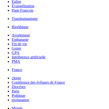
Église
Évangélisation
Pape François
Transhumanisme
Bioéthique
Avortement
Euthanasie
Fin de vie
Genre
GPA
Intelligence artificielle
PMA
France
clerge
Conférence des évêques de France
Diocèses
Paris
Politique
profanation
Monde