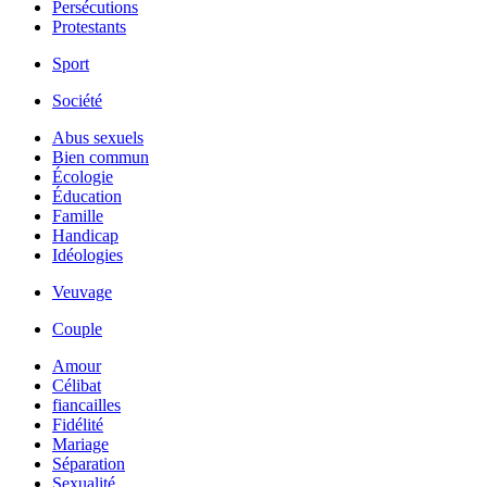
Persécutions
Protestants
Sport
Société
Abus sexuels
Bien commun
Écologie
Éducation
Famille
Handicap
Idéologies
Veuvage
Couple
Amour
Célibat
fiancailles
Fidélité
Mariage
Séparation
Sexualité