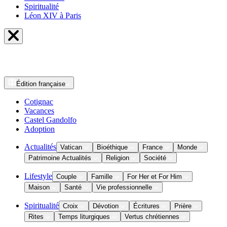
Spiritualité
Léon XIV à Paris
Édition
française
Cotignac
Vacances
Castel Gandolfo
Adoption
Actualités
Vatican
Bioéthique
France
Monde
Patrimoine Actualités
Religion
Société
Lifestyle
Couple
Famille
For Her et For Him
Maison
Santé
Vie professionnelle
Spiritualité
Croix
Dévotion
Écritures
Prière
Rites
Temps liturgiques
Vertus chrétiennes