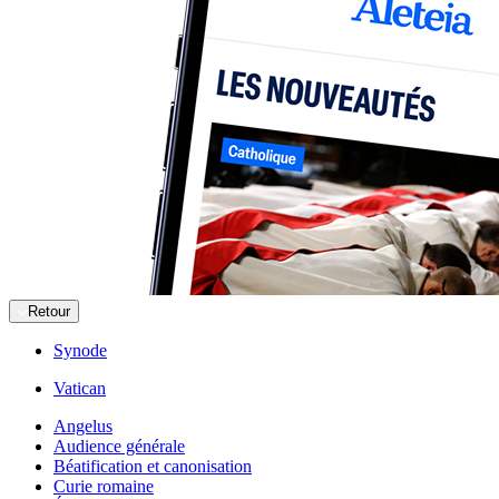
Retour
Synode
Vatican
Angelus
Audience générale
Béatification et canonisation
Curie romaine