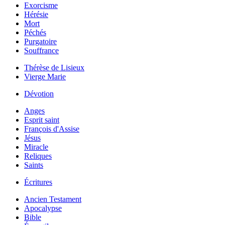
Exorcisme
Hérésie
Mort
Péchés
Purgatoire
Souffrance
Thérèse de Lisieux
Vierge Marie
Dévotion
Anges
Esprit saint
François d'Assise
Jésus
Miracle
Reliques
Saints
Écritures
Ancien Testament
Apocalypse
Bible