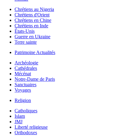
Chrétiens au Nigeria
Chrétiens d'Orient
Chrétiens en Chine
Chrétiens en Inde
États-Unis
Guerre en Ukraine
Terre sainte
Patrimoine Actualités
Archéologie
Cathédrales
Mécénat
Notre-Dame de Paris
Sanctuaires
Voyages
Religion
Catholiques
Islam
JMJ
Liberté religieuse
Orthodoxes