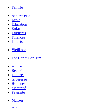
Famille
Adolescence
École
Éducation
Enfants
Étudiants
Finances
Parents
Vieillesse
For Her et For Him
Amitié
Beauté
Femmes
Grossesse
Hommes
Maternité
Paternité
Maison