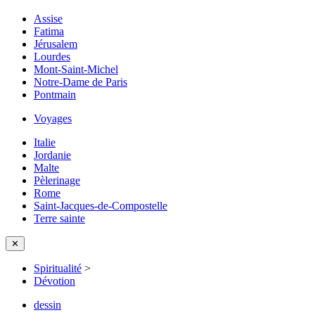
Assise
Fatima
Jérusalem
Lourdes
Mont-Saint-Michel
Notre-Dame de Paris
Pontmain
Voyages
Italie
Jordanie
Malte
Pèlerinage
Rome
Saint-Jacques-de-Compostelle
Terre sainte
✕
Spiritualité
>
Dévotion
dessin