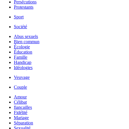
Persécutions
Protestants
Sport
Société
Abus sexuels
Bien commun
Écologie
Éducation
Famille
Handicap
Idéologies
Veuvage
Couple
Amour
Célibat
fiancailles
Fidélité
Mariage
Séparation
Sexualité