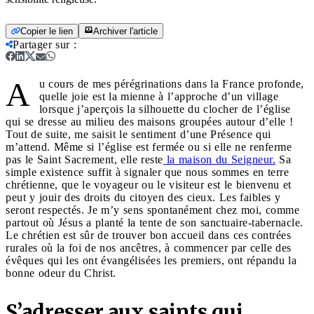
Copier le lien
Archiver l'article
Partager sur
:
A
u cours de mes pérégrinations dans la France profonde,
quelle joie est la mienne à l’approche d’un village
lorsque j’aperçois la silhouette du clocher de l’église
qui se dresse au milieu des maisons groupées autour d’elle !
Tout de suite, me saisit le sentiment d’une Présence qui
m’attend. Même si l’église est fermée ou si elle ne renferme
pas le Saint Sacrement, elle reste
la maison du Seigneur.
Sa
simple existence suffit à signaler que nous sommes en terre
chrétienne, que le voyageur ou le visiteur est le bienvenu et
peut y jouir des droits du citoyen des cieux. Les faibles y
seront respectés. Je m’y sens spontanément chez moi, comme
partout où Jésus a planté la tente de son sanctuaire-tabernacle.
Le chrétien est sûr de trouver bon accueil dans ces contrées
rurales où la foi de nos ancêtres, à commencer par celle des
évêques qui les ont évangélisées les premiers, ont répandu la
bonne odeur du Christ.
S’adresser aux saints qui