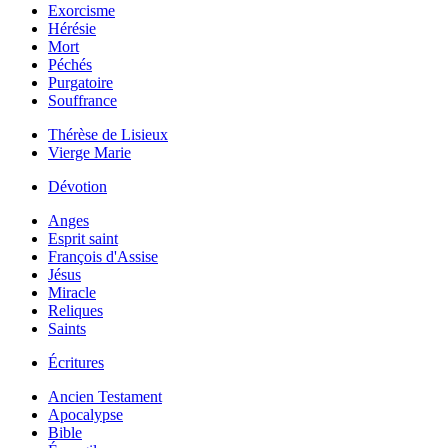
Exorcisme
Hérésie
Mort
Péchés
Purgatoire
Souffrance
Thérèse de Lisieux
Vierge Marie
Dévotion
Anges
Esprit saint
François d'Assise
Jésus
Miracle
Reliques
Saints
Écritures
Ancien Testament
Apocalypse
Bible