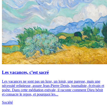
Les vacances, c’est sacré
Les vacances ne sont pas un luxe, un loisir, une paresse, mais une
nécessité religieuse, assure Jean-Pierre Denis, journaliste, écrivain et
poète. Dans cette médiation estivale, il raconte comment Dieu bénit
et consacre le repos, et pourquoi les...
Société