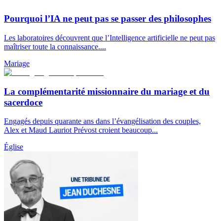
Pourquoi l’IA ne peut pas se passer des philosophes
Les laboratoires découvrent que l’Intelligence artificielle ne peut pas
maîtriser toute la connaissance....
Mariage
La complémentarité missionnaire du mariage et du
sacerdoce
Engagés depuis quarante ans dans l’évangélisation des couples,
Alex et Maud Lauriot Prévost croient beaucoup...
Église