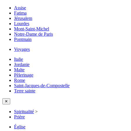
Assise
Fatima
Jérusalem
Lourdes
Mont-Saint-Michel
Notre-Dame de Paris
Pontmain
Voyages
Italie
Jordanie
Malte
Pèlerinage
Rome
Saint-Jacques-de-Compostelle
Terre sainte
✕
Spiritualité
>
Prière
Église