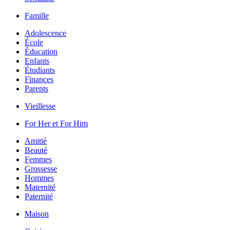
Famille
Adolescence
École
Éducation
Enfants
Étudiants
Finances
Parents
Vieillesse
For Her et For Him
Amitié
Beauté
Femmes
Grossesse
Hommes
Maternité
Paternité
Maison