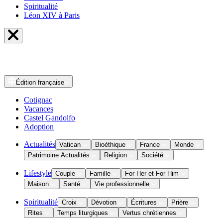
Spiritualité
Léon XIV à Paris
Édition
française
Cotignac
Vacances
Castel Gandolfo
Adoption
Actualités
Vatican
Bioéthique
France
Monde
Patrimoine Actualités
Religion
Société
Lifestyle
Couple
Famille
For Her et For Him
Maison
Santé
Vie professionnelle
Spiritualité
Croix
Dévotion
Écritures
Prière
Rites
Temps liturgiques
Vertus chrétiennes