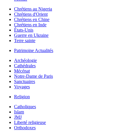
Chrétiens au Nigeria
Chrétiens d'Orient
Chrétiens en Chine
Chrétiens en Inde
États-Unis
Guerre en Ukraine
Terre sainte
Patrimoine Actualités
Archéologie
Cathédrales
Mécénat
Notre-Dame de Paris
Sanctuaires
Voyages
Religion
Catholiques
Islam
JMJ
Liberté religieuse
Orthodoxes