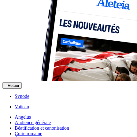
Retour
Synode
Vatican
Angelus
Audience générale
Béatification et canonisation
Curie romaine