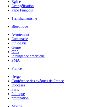
Église
Évangélisation
Pape François
Transhumanisme
Bioéthique
Avortement
Euthanasie
Fin de vie
Genre
GPA
Intelligence artificielle
PMA
France
clerge
Conférence des évêques de France
Diocèses
Paris
Politique
profanation
Monde