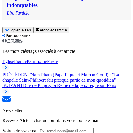
indomptables
Lire l'article
Copier le lien
Archiver l'article
Partager sur
:
Les mots-clés/tags associés à cet article :
Église
France
Patrimoine
Prière
PRÉCÉDENT
Nam Pham (Papa Pique et Maman Coud) : "La
chapelle Saint-Philibert fait presque partie de mon quotidien"
SUIVANT
Rue de Picpus, la Reine de la paix règne sur Paris
Newsletter
Recevez Aleteia chaque jour dans votre boite e-mail.
Votre adresse email