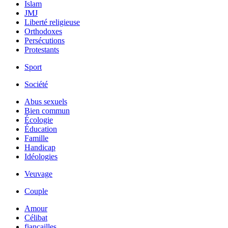
Islam
JMJ
Liberté religieuse
Orthodoxes
Persécutions
Protestants
Sport
Société
Abus sexuels
Bien commun
Écologie
Éducation
Famille
Handicap
Idéologies
Veuvage
Couple
Amour
Célibat
fiancailles