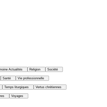
moine Actualités
Religion
Société
Santé
Vie professionnelle
Temps liturgiques
Vertus chrétiennes
res
Voyages