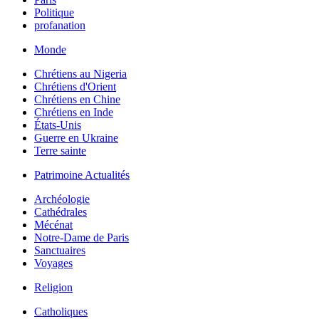
Politique
profanation
Monde
Chrétiens au Nigeria
Chrétiens d'Orient
Chrétiens en Chine
Chrétiens en Inde
États-Unis
Guerre en Ukraine
Terre sainte
Patrimoine Actualités
Archéologie
Cathédrales
Mécénat
Notre-Dame de Paris
Sanctuaires
Voyages
Religion
Catholiques