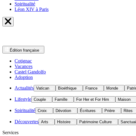
Spiritualité
Léon XIV à Paris
Édition
française
Cotignac
Vacances
Castel Gandolfo
Adoption
Actualités
Vatican
Bioéthique
France
Monde
Patri
Lifestyle
Couple
Famille
For Her et For Him
Maison
Spiritualité
Croix
Dévotion
Écritures
Prière
Rites
Découvertes
Arts
Histoire
Patrimoine Culture
Sanctuai
Services