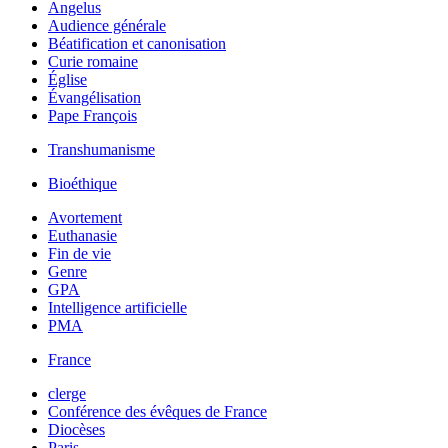
Angelus
Audience générale
Béatification et canonisation
Curie romaine
Église
Évangélisation
Pape François
Transhumanisme
Bioéthique
Avortement
Euthanasie
Fin de vie
Genre
GPA
Intelligence artificielle
PMA
France
clerge
Conférence des évêques de France
Diocèses
Paris