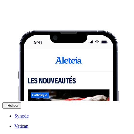
Retour
Synode
Vatican