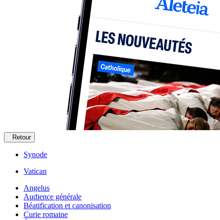
Retour
Synode
Vatican
Angelus
Audience générale
Béatification et canonisation
Curie romaine