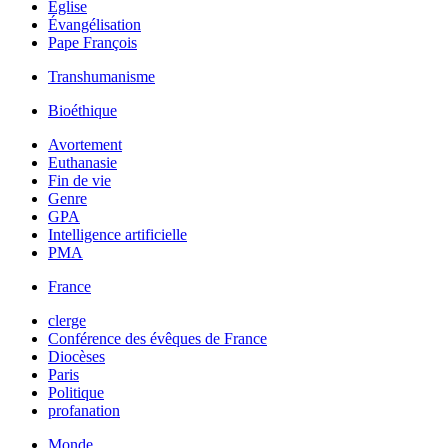
Église
Évangélisation
Pape François
Transhumanisme
Bioéthique
Avortement
Euthanasie
Fin de vie
Genre
GPA
Intelligence artificielle
PMA
France
clerge
Conférence des évêques de France
Diocèses
Paris
Politique
profanation
Monde