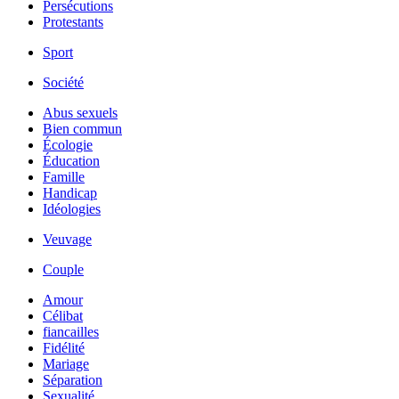
Persécutions
Protestants
Sport
Société
Abus sexuels
Bien commun
Écologie
Éducation
Famille
Handicap
Idéologies
Veuvage
Couple
Amour
Célibat
fiancailles
Fidélité
Mariage
Séparation
Sexualité