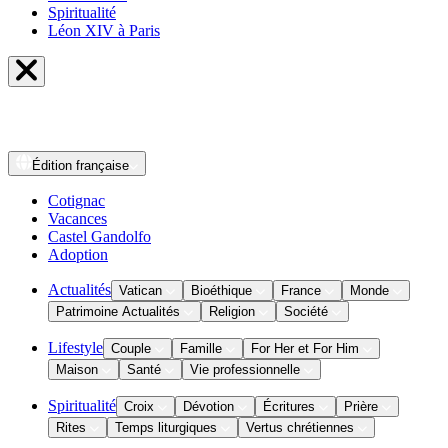
Spiritualité
Léon XIV à Paris
Édition
française
Cotignac
Vacances
Castel Gandolfo
Adoption
Actualités
Vatican
Bioéthique
France
Monde
Patrimoine Actualités
Religion
Société
Lifestyle
Couple
Famille
For Her et For Him
Maison
Santé
Vie professionnelle
Spiritualité
Croix
Dévotion
Écritures
Prière
Rites
Temps liturgiques
Vertus chrétiennes