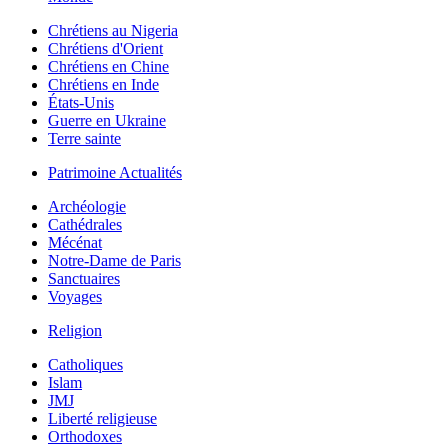
Chrétiens au Nigeria
Chrétiens d'Orient
Chrétiens en Chine
Chrétiens en Inde
États-Unis
Guerre en Ukraine
Terre sainte
Patrimoine Actualités
Archéologie
Cathédrales
Mécénat
Notre-Dame de Paris
Sanctuaires
Voyages
Religion
Catholiques
Islam
JMJ
Liberté religieuse
Orthodoxes