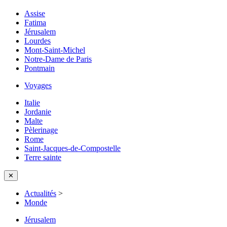
Assise
Fatima
Jérusalem
Lourdes
Mont-Saint-Michel
Notre-Dame de Paris
Pontmain
Voyages
Italie
Jordanie
Malte
Pèlerinage
Rome
Saint-Jacques-de-Compostelle
Terre sainte
✕
Actualités
>
Monde
Jérusalem