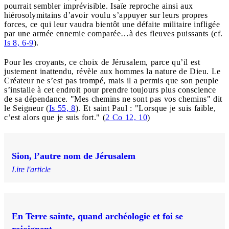
pourrait sembler imprévisible. Isaïe reproche ainsi aux
hiérosolymitains d’avoir voulu s’appuyer sur leurs propres
forces, ce qui leur vaudra bientôt une défaite militaire infligée
par une armée ennemie comparée…à des fleuves puissants (cf.
Is 8, 6-9
).
Pour les croyants, ce choix de Jérusalem, parce qu’il est
justement inattendu, révèle aux hommes la nature de Dieu. Le
Créateur ne s’est pas trompé, mais il a permis que son peuple
s’installe à cet endroit pour prendre toujours plus conscience
de sa dépendance. "Mes chemins ne sont pas vos chemins" dit
le Seigneur (
Is 55, 8
). Et saint Paul : "Lorsque je suis faible,
c’est alors que je suis fort." (
2 Co 12, 10
)
Sion, l’autre nom de Jérusalem
Lire l'article
En Terre sainte, quand archéologie et foi se
rejoignent