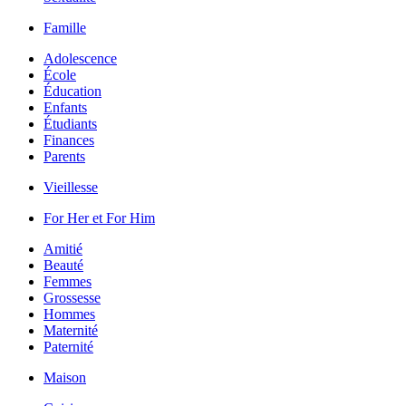
Famille
Adolescence
École
Éducation
Enfants
Étudiants
Finances
Parents
Vieillesse
For Her et For Him
Amitié
Beauté
Femmes
Grossesse
Hommes
Maternité
Paternité
Maison