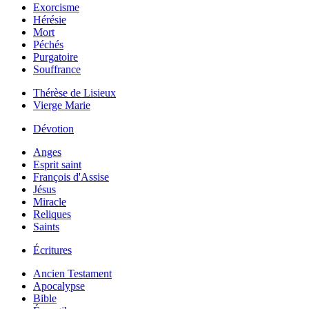
Exorcisme
Hérésie
Mort
Péchés
Purgatoire
Souffrance
Thérèse de Lisieux
Vierge Marie
Dévotion
Anges
Esprit saint
François d'Assise
Jésus
Miracle
Reliques
Saints
Écritures
Ancien Testament
Apocalypse
Bible