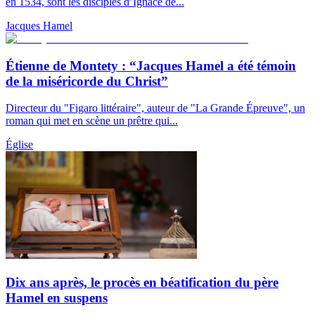
en 1534, sont les disciples d’Ignace de...
Jacques Hamel
Étienne de Montety : “Jacques Hamel a été témoin
de la miséricorde du Christ”
Directeur du "Figaro littéraire", auteur de "La Grande Épreuve", un
roman qui met en scène un prêtre qui...
Église
Dix ans après, le procès en béatification du père
Hamel en suspens