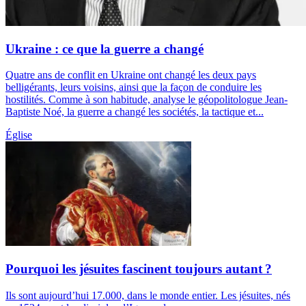
Ukraine : ce que la guerre a changé
Quatre ans de conflit en Ukraine ont changé les deux pays
belligérants, leurs voisins, ainsi que la façon de conduire les
hostilités. Comme à son habitude, analyse le géopolitologue Jean-
Baptiste Noé, la guerre a changé les sociétés, la tactique et...
Église
Pourquoi les jésuites fascinent toujours autant ?
Ils sont aujourd’hui 17.000, dans le monde entier. Les jésuites, nés