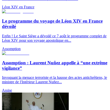
Léon XIV en France
Le programme du voyage de Léon XIV en France
dévoilé
Enfin ! Le Saint Siège a dévoilé ce 7 août le programme complet de
Léon XIV pour son voyage apostolique en...
Assomption
Assomption : Laurent Nuñez appelle à “une extrême
vigilance”
Invoquant la menace terroriste et la hausse des actes antichrétiens, le
ministre de l'Intérieur Laurent Nuñez...
Assise