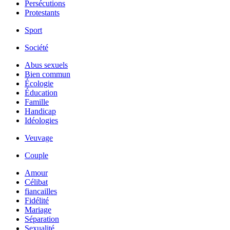
Persécutions
Protestants
Sport
Société
Abus sexuels
Bien commun
Écologie
Éducation
Famille
Handicap
Idéologies
Veuvage
Couple
Amour
Célibat
fiancailles
Fidélité
Mariage
Séparation
Sexualité