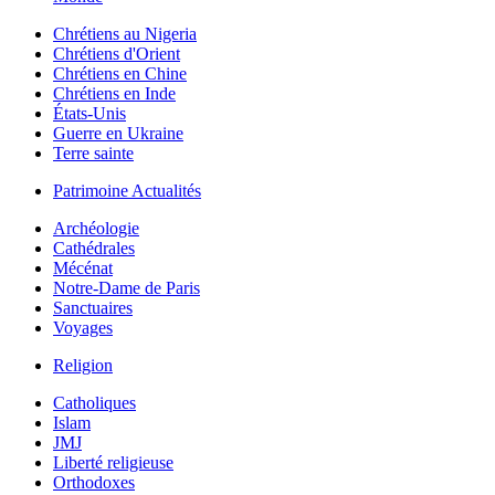
Chrétiens au Nigeria
Chrétiens d'Orient
Chrétiens en Chine
Chrétiens en Inde
États-Unis
Guerre en Ukraine
Terre sainte
Patrimoine Actualités
Archéologie
Cathédrales
Mécénat
Notre-Dame de Paris
Sanctuaires
Voyages
Religion
Catholiques
Islam
JMJ
Liberté religieuse
Orthodoxes