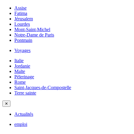
Assise
Fatima
Jérusalem
Lourdes
Mont-Saint-Michel
Notre-Dame de Paris
Pontmain
Voyages
Italie
Jordanie
Malte
Pèlerinage
Rome
Saint-Jacques-de-Compostelle
Terre sainte
✕
Actualités
emploi