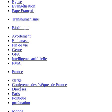
Église
Évangélisation
Pape François
Transhumanisme
Bioéthique
Avortement
Euthanasie
Fin de vie
Genre
GPA
Intelligence artificielle
PMA
France
clerge
Conférence des évêques de France
Diocèses
Paris
Politique
profanation
Monde