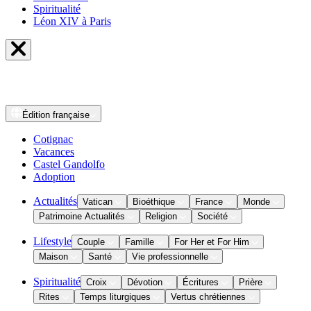
Spiritualité
Léon XIV à Paris
Édition
française
Cotignac
Vacances
Castel Gandolfo
Adoption
Actualités
Vatican
Bioéthique
France
Monde
Patrimoine Actualités
Religion
Société
Lifestyle
Couple
Famille
For Her et For Him
Maison
Santé
Vie professionnelle
Spiritualité
Croix
Dévotion
Écritures
Prière
Rites
Temps liturgiques
Vertus chrétiennes