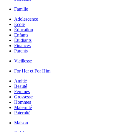
Famille
Adolescence
École
Éducation
Enfants
Étudiants
Finances
Parents
Vieillesse
For Her et For Him
Amitié
Beauté
Femmes
Grossesse
Hommes
Maternité
Paternité
Maison