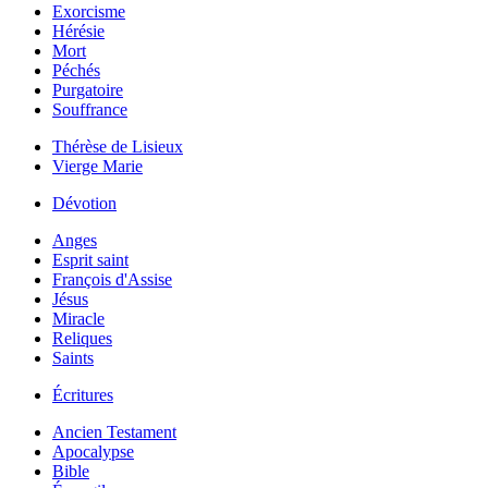
Exorcisme
Hérésie
Mort
Péchés
Purgatoire
Souffrance
Thérèse de Lisieux
Vierge Marie
Dévotion
Anges
Esprit saint
François d'Assise
Jésus
Miracle
Reliques
Saints
Écritures
Ancien Testament
Apocalypse
Bible