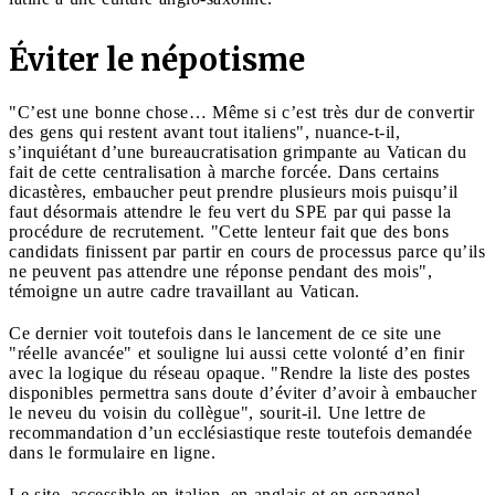
Éviter le népotisme
"C’est une bonne chose… Même si c’est très dur de convertir
des gens qui restent avant tout italiens", nuance-t-il,
s’inquiétant d’une bureaucratisation grimpante au Vatican du
fait de cette centralisation à marche forcée. Dans certains
dicastères, embaucher peut prendre plusieurs mois puisqu’il
faut désormais attendre le feu vert du SPE par qui passe la
procédure de recrutement. "Cette lenteur fait que des bons
candidats finissent par partir en cours de processus parce qu’ils
ne peuvent pas attendre une réponse pendant des mois",
témoigne un autre cadre travaillant au Vatican.
Ce dernier voit toutefois dans le lancement de ce site une
"réelle avancée" et souligne lui aussi cette volonté d’en finir
avec la logique du réseau opaque. "Rendre la liste des postes
disponibles permettra sans doute d’éviter d’avoir à embaucher
le neveu du voisin du collègue", sourit-il. Une lettre de
recommandation d’un ecclésiastique reste toutefois demandée
dans le formulaire en ligne.
Le site, accessible en italien, en anglais et en espagnol,