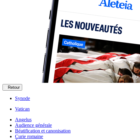
Retour
Synode
Vatican
Angelus
Audience générale
Béatification et canonisation
Curie romaine