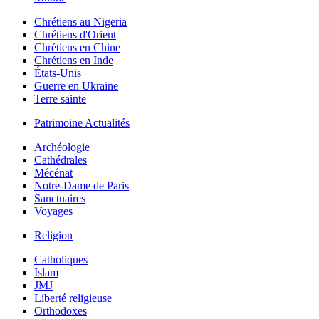
Chrétiens au Nigeria
Chrétiens d'Orient
Chrétiens en Chine
Chrétiens en Inde
États-Unis
Guerre en Ukraine
Terre sainte
Patrimoine Actualités
Archéologie
Cathédrales
Mécénat
Notre-Dame de Paris
Sanctuaires
Voyages
Religion
Catholiques
Islam
JMJ
Liberté religieuse
Orthodoxes