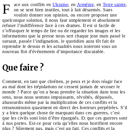
F
ace aux conflits en
Ukraine
, en
Arménie
, en
Terre sainte
,
on se sent bien inutiles, tout à fait désarmés. Sans
vouloir donner son opinion, ou encore proposer une
quelconque solution, il nous faut simplement et absolument
refuser l’indifférence face à ces drames. Il est si facile de
s’offusquer le temps de lire ou de regarder les images et les
informations que la presse nous sert chaque jour mais passé le
sursaut, passée l’indignation, le quotidien aura tôt fait de
reprendre le dessus et les actualités nous noieront sous un
nouveau flot d'événements d’importance discutable.
Que faire ?
Comment, en tant que chrétien, je peux et je dois réagir face
au mal dont les trépidations ne cessent jamais de secouer le
monde ? Parce qu’on a beau prendre la situation dans tous les
sens, nous nous sentons impuissants, révoltés, dépassés,
abasourdis même par la multiplication de ces conflits et la
retransmission quasiment en direct des horreurs perpétrées. S’il
y a bien quelque chose de marquant dans ces guerres, c’est
que les civils sont loin d’être épargnés. Et que ces guerres sont
à nos portes. Est-ce pour cela qu’elles nous horrifient encore
plus ? Sûrement pas, mais c’est un fait. Ces conflits et la