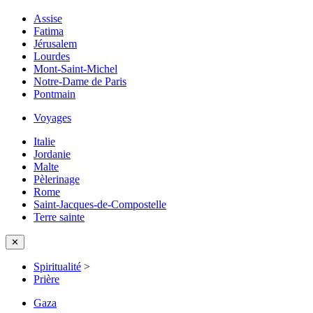
Assise
Fatima
Jérusalem
Lourdes
Mont-Saint-Michel
Notre-Dame de Paris
Pontmain
Voyages
Italie
Jordanie
Malte
Pèlerinage
Rome
Saint-Jacques-de-Compostelle
Terre sainte
✕
Spiritualité
>
Prière
Gaza