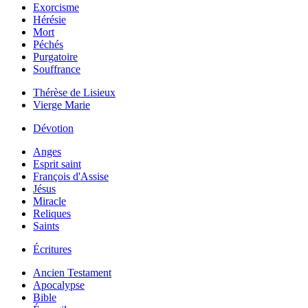
Exorcisme
Hérésie
Mort
Péchés
Purgatoire
Souffrance
Thérèse de Lisieux
Vierge Marie
Dévotion
Anges
Esprit saint
François d'Assise
Jésus
Miracle
Reliques
Saints
Écritures
Ancien Testament
Apocalypse
Bible