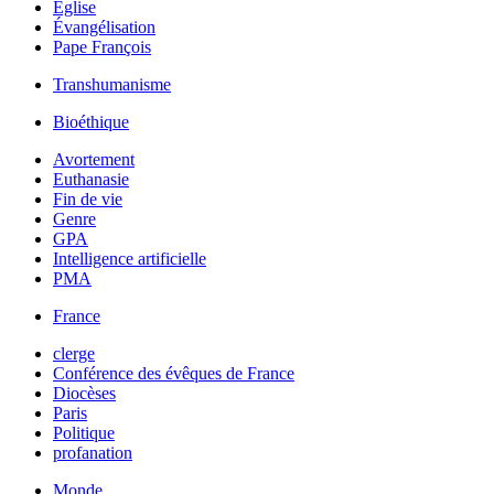
Église
Évangélisation
Pape François
Transhumanisme
Bioéthique
Avortement
Euthanasie
Fin de vie
Genre
GPA
Intelligence artificielle
PMA
France
clerge
Conférence des évêques de France
Diocèses
Paris
Politique
profanation
Monde