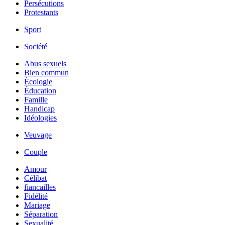
Persécutions
Protestants
Sport
Société
Abus sexuels
Bien commun
Écologie
Éducation
Famille
Handicap
Idéologies
Veuvage
Couple
Amour
Célibat
fiancailles
Fidélité
Mariage
Séparation
Sexualité