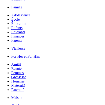
Famille
Adolescence
École
Éducation
Enfants
Étudiants
Finances
Parents
Vieillesse
For Her et For Him
Amitié
Beauté
Femmes
Grossesse
Hommes
Maternité
Paternité
Maison