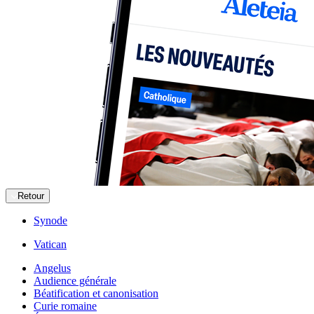
Retour
Synode
Vatican
Angelus
Audience générale
Béatification et canonisation
Curie romaine