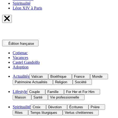
Spiritualité
Léon XIV à Paris
Édition
française
Cotignac
Vacances
Castel Gandolfo
Adoption
Actualités
Vatican
Bioéthique
France
Monde
Patrimoine Actualités
Religion
Société
Lifestyle
Couple
Famille
For Her et For Him
Maison
Santé
Vie professionnelle
Spiritualité
Croix
Dévotion
Écritures
Prière
Rites
Temps liturgiques
Vertus chrétiennes