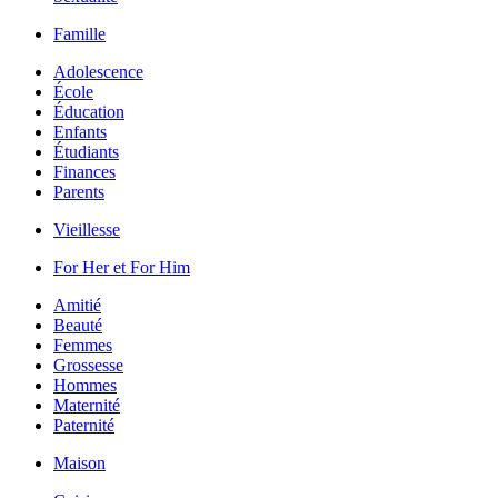
Famille
Adolescence
École
Éducation
Enfants
Étudiants
Finances
Parents
Vieillesse
For Her et For Him
Amitié
Beauté
Femmes
Grossesse
Hommes
Maternité
Paternité
Maison