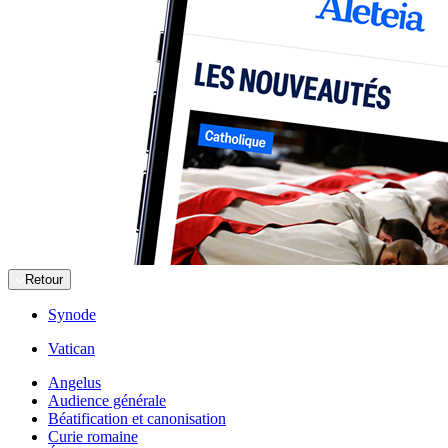
Retour
Synode
Vatican
Angelus
Audience générale
Béatification et canonisation
Curie romaine