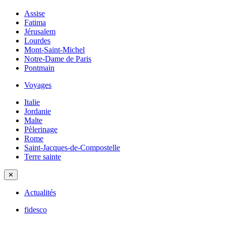
Assise
Fatima
Jérusalem
Lourdes
Mont-Saint-Michel
Notre-Dame de Paris
Pontmain
Voyages
Italie
Jordanie
Malte
Pèlerinage
Rome
Saint-Jacques-de-Compostelle
Terre sainte
✕
Actualités
fidesco