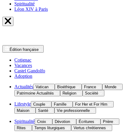
Spiritualité
Léon XIV à Paris
Édition
française
Cotignac
Vacances
Castel Gandolfo
Adoption
Actualités
Vatican
Bioéthique
France
Monde
Patrimoine Actualités
Religion
Société
Lifestyle
Couple
Famille
For Her et For Him
Maison
Santé
Vie professionnelle
Spiritualité
Croix
Dévotion
Écritures
Prière
Rites
Temps liturgiques
Vertus chrétiennes