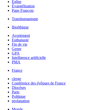
Église
Évangélisation
Pape François
Transhumanisme
Bioéthique
Avortement
Euthanasie
Fin de vie
Genre
GPA
Intelligence artificielle
PMA
France
clerge
Conférence des évêques de France
Diocèses
Paris
Politique
profanation
Monde