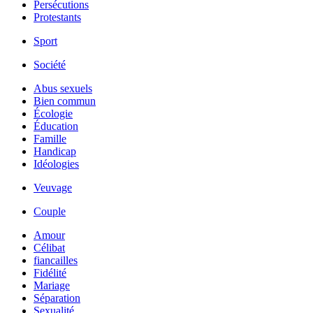
Persécutions
Protestants
Sport
Société
Abus sexuels
Bien commun
Écologie
Éducation
Famille
Handicap
Idéologies
Veuvage
Couple
Amour
Célibat
fiancailles
Fidélité
Mariage
Séparation
Sexualité