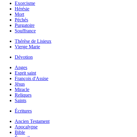
Exorcisme
Hérésie
Mort
Péchés
Purgatoire
Souffrance
Thérèse de Lisieux
Vierge Marie
Dévotion
Anges
Esprit saint
François d'Assise
Jésus
Miracle
Reliques
Saints
Écritures
Ancien Testament
Apocalypse
Bible