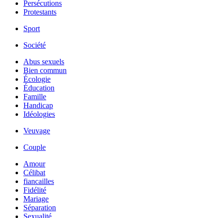
Persécutions
Protestants
Sport
Société
Abus sexuels
Bien commun
Écologie
Éducation
Famille
Handicap
Idéologies
Veuvage
Couple
Amour
Célibat
fiancailles
Fidélité
Mariage
Séparation
Sexualité