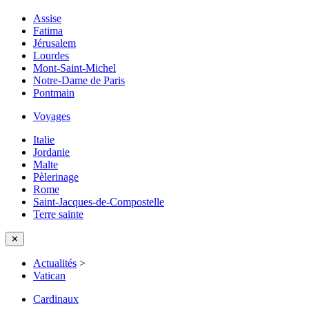
Assise
Fatima
Jérusalem
Lourdes
Mont-Saint-Michel
Notre-Dame de Paris
Pontmain
Voyages
Italie
Jordanie
Malte
Pèlerinage
Rome
Saint-Jacques-de-Compostelle
Terre sainte
✕
Actualités
>
Vatican
Cardinaux