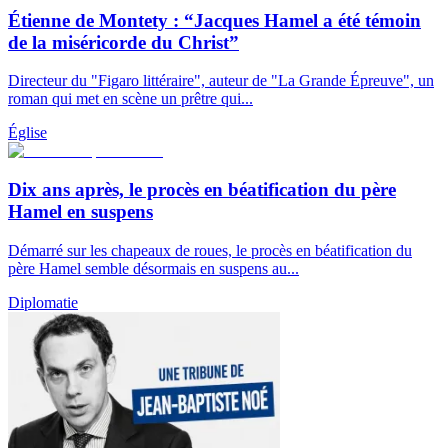
Étienne de Montety : “Jacques Hamel a été témoin
de la miséricorde du Christ”
Directeur du "Figaro littéraire", auteur de "La Grande Épreuve", un
roman qui met en scène un prêtre qui...
Église
Dix ans après, le procès en béatification du père
Hamel en suspens
Démarré sur les chapeaux de roues, le procès en béatification du
père Hamel semble désormais en suspens au...
Diplomatie