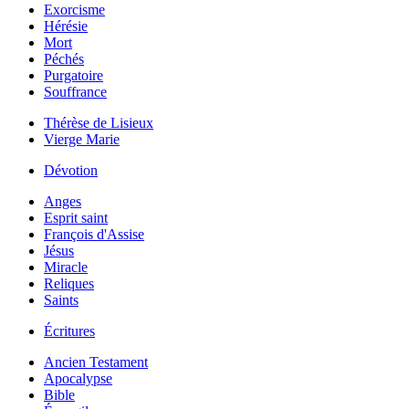
Exorcisme
Hérésie
Mort
Péchés
Purgatoire
Souffrance
Thérèse de Lisieux
Vierge Marie
Dévotion
Anges
Esprit saint
François d'Assise
Jésus
Miracle
Reliques
Saints
Écritures
Ancien Testament
Apocalypse
Bible