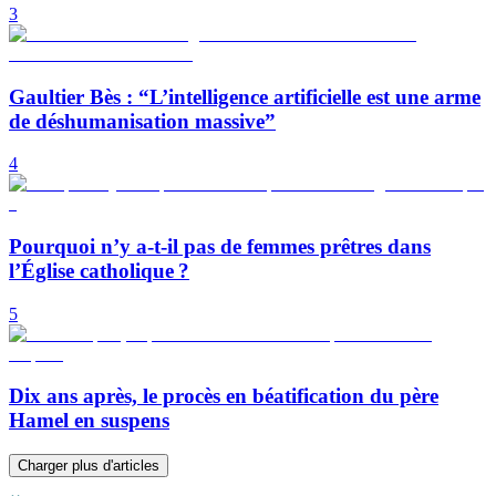
3
Gaultier Bès : “L’intelligence artificielle est une arme
de déshumanisation massive”
4
Pourquoi n’y a-t-il pas de femmes prêtres dans
l’Église catholique ?
5
Dix ans après, le procès en béatification du père
Hamel en suspens
Charger plus d'articles