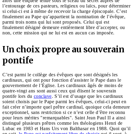
alors une enquête tenue sous le sceau du secret auprès de
l’entourage de ces pasteurs, religieux ou laïcs, pour déterminer
si celui-ci est à même de recevoir la charge épiscopale. C’est
finalement au Pape qu’appartient la nomination de l’évêque,
parmi trois noms qui lui sont proposés. Celui qui est
finalement désigné demeure entièrement libre d’accepter, ou
non, cette mission qui ne lui est en aucun cas imposée.
Un choix propre au souverain
pontife
C’est parmi le collège des évêques que sont désignés les
cardinaux, qui ont pour fonction d’assister le Pape dans le
gouvernement de l’Église. Les cardinaux âgés de moins de
quatre-vingt ans sont aussi ceux qui élisent le souverain
pontife lors du
conclave
. S’il est d’usage que les cardinaux
soient choisis par le Pape parmi les évêques, celui-ci peut en
fait créer n’importe quel prêtre cardinal, quoique cela demeure
exceptionnel, sans restriction si ce n’est celle d’être reconnu
pour leurs mérites "remarquables". Saint Jean Paul II a ainsi
distingué plusieurs prêtres comme les théologiens Henri de
Lubac en 1983 et Hans Urs von Balthasar en 1988. Quoi qu’il
en soit,
le Pape est parfaitement libre de choisir
qui il veut, à