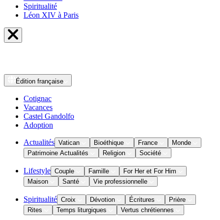
Spiritualité
Léon XIV à Paris
Édition
française
Cotignac
Vacances
Castel Gandolfo
Adoption
Actualités
Vatican
Bioéthique
France
Monde
Patrimoine Actualités
Religion
Société
Lifestyle
Couple
Famille
For Her et For Him
Maison
Santé
Vie professionnelle
Spiritualité
Croix
Dévotion
Écritures
Prière
Rites
Temps liturgiques
Vertus chrétiennes