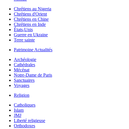
Chrétiens au Nigeria
Chrétiens d'Orient
Chrétiens en Chine
Chrétiens en Inde
États-Unis
Guerre en Ukraine
Terre sainte
Patrimoine Actualités
Archéologie
Cathédrales
Mécénat
Notre-Dame de Paris
Sanctuaires
Voyages
Religion
Catholiques
Islam
JMJ
Liberté religieuse
Orthodoxes