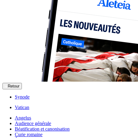
Retour
Synode
Vatican
Angelus
Audience générale
Béatification et canonisation
Curie romaine