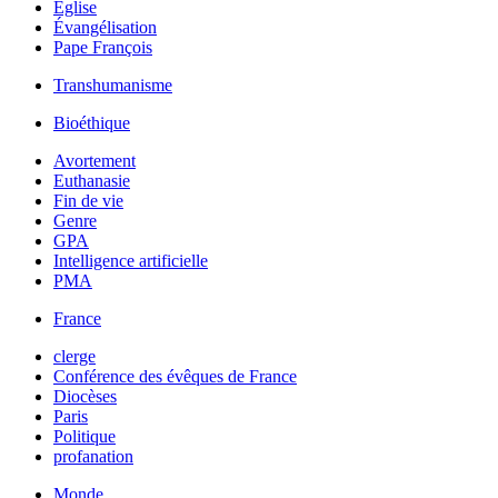
Église
Évangélisation
Pape François
Transhumanisme
Bioéthique
Avortement
Euthanasie
Fin de vie
Genre
GPA
Intelligence artificielle
PMA
France
clerge
Conférence des évêques de France
Diocèses
Paris
Politique
profanation
Monde