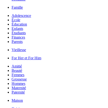
Famille
Adolescence
École
Éducation
Enfants
Étudiants
Finances
Parents
Vieillesse
For Her et For Him
Amitié
Beauté
Femmes
Grossesse
Hommes
Maternité
Paternité
Maison