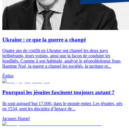
Ukraine : ce que la guerre a changé
Quatre ans de conflit en Ukraine ont changé les deux pays
belligérants, leurs voisins, ainsi que la façon de conduire les
hostilités. Comme à son habitude, analyse le géopolitologue Jean-
Baptiste Noé, la guerre a changé les sociétés, la tactique et...
Église
Pourquoi les jésuites fascinent toujours autant ?
Ils sont aujourd’hui 17.000, dans le monde entier. Les jésuites, nés
en 1534, sont les disciples d’Ignace de...
Jacques Hamel