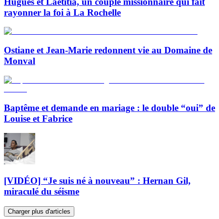
Hugues et Laetitia, un couple missionnaire qui fait
rayonner la foi à La Rochelle
Ostiane et Jean-Marie redonnent vie au Domaine de
Monval
Baptême et demande en mariage : le double “oui” de
Louise et Fabrice
[VIDÉO] “Je suis né à nouveau” : Hernan Gil,
miraculé du séisme
Charger plus d'articles