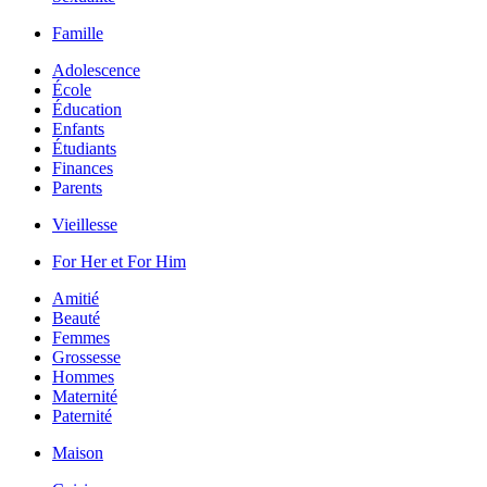
Famille
Adolescence
École
Éducation
Enfants
Étudiants
Finances
Parents
Vieillesse
For Her et For Him
Amitié
Beauté
Femmes
Grossesse
Hommes
Maternité
Paternité
Maison