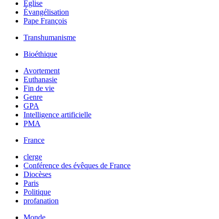
Église
Évangélisation
Pape François
Transhumanisme
Bioéthique
Avortement
Euthanasie
Fin de vie
Genre
GPA
Intelligence artificielle
PMA
France
clerge
Conférence des évêques de France
Diocèses
Paris
Politique
profanation
Monde