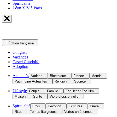
Spiritualité
Léon XIV à Paris
Édition
française
Cotignac
Vacances
Castel Gandolfo
Adoption
Actualités
Vatican
Bioéthique
France
Monde
Patrimoine Actualités
Religion
Société
Lifestyle
Couple
Famille
For Her et For Him
Maison
Santé
Vie professionnelle
Spiritualité
Croix
Dévotion
Écritures
Prière
Rites
Temps liturgiques
Vertus chrétiennes