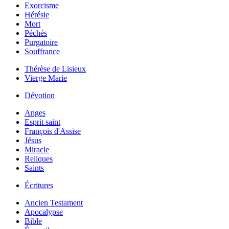
Exorcisme
Hérésie
Mort
Péchés
Purgatoire
Souffrance
Thérèse de Lisieux
Vierge Marie
Dévotion
Anges
Esprit saint
François d'Assise
Jésus
Miracle
Reliques
Saints
Écritures
Ancien Testament
Apocalypse
Bible