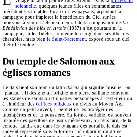
village natal du peintre Jules Breton. Dans la
procession
solennelle
, quelques jeunes filles en communiantes
précèdent les notables locaux et les paysans, arpentant la
campagne pour implorer la bénédiction du Ciel sur les
moissons à venir. L’élément central de la composition de
La
Bénédiction des blés en Artois
(1857) n’est pourtant ni la
campagne, ni les fidèles, ni même le clergé dans ses illustres
chasubles, mais bien
le Saint-Sacrement
, exposé sous un ciel
d’étoffe tendue.
Du temple de Salomon aux
églises romanes
Le dais tient son nom du latin
discus
qui signifie "disque" ou
"plateau". Il désigne à l’origine une pierre saillante couvrant
les statues de saints ou d’illustres personnages à l’extérieur ou
à l'intérieur des
édifices religieux
ou civils au Moyen Âge.
Comme un petit auvent, il permet de les protéger des
intempéries et de la poussière. Sa forme, variable, est souvent
inspirée des pavillons de tissus médiévaux, ou plus tard, de la
conque, tandis que dans les tympans des portails, le dais est
souvent représenté sous la forme d’un ciborium ou d’une
niche. Le dais de procession est quant à lui un baldaquin