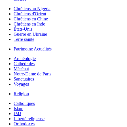
Chrétiens au Nigeria
Chrétiens d'Orient
Chrétiens en Chine
Chrétiens en Inde
États-Unis
Guerre en Ukraine
Terre sainte
Patrimoine Actualités
Archéologie
Cathédrales
Mécénat
Notre-Dame de Paris
Sanctuaires
Voyages
Religion
Catholiques
Islam
JMJ
Liberté religieuse
Orthodoxes