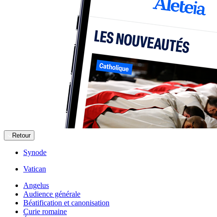
Retour
Synode
Vatican
Angelus
Audience générale
Béatification et canonisation
Curie romaine