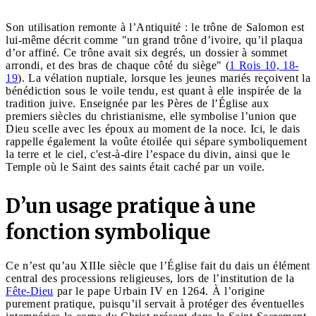
Son utilisation remonte à l’Antiquité : le trône de Salomon est
lui-même décrit comme "un grand trône d’ivoire, qu’il plaqua
d’or affiné. Ce trône avait six degrés, un dossier à sommet
arrondi, et des bras de chaque côté du siège" (
1 Rois 10, 18-
19
). La vélation nuptiale, lorsque les jeunes mariés reçoivent la
bénédiction sous le voile tendu, est quant à elle inspirée de la
tradition juive. Enseignée par les Pères de l’Église aux
premiers siècles du christianisme, elle symbolise l’union que
Dieu scelle avec les époux au moment de la noce. Ici, le dais
rappelle également la voûte étoilée qui sépare symboliquement
la terre et le ciel, c'est-à-dire l’espace du divin, ainsi que le
Temple où le Saint des saints était caché par un voile.
D’un usage pratique à une
fonction symbolique
Ce n’est qu’au XIIIe siècle que l’Église fait du dais un élément
central des processions religieuses, lors de l’institution de la
Fête-Dieu
par le pape Urbain IV en 1264. À l’origine
purement pratique, puisqu’il servait à protéger des éventuelles