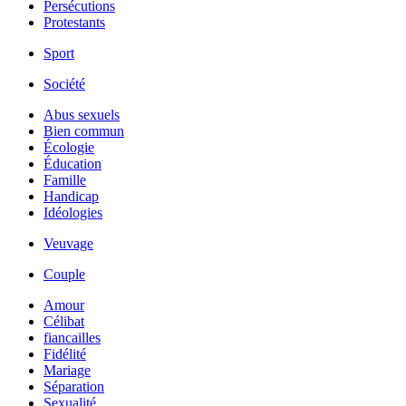
Persécutions
Protestants
Sport
Société
Abus sexuels
Bien commun
Écologie
Éducation
Famille
Handicap
Idéologies
Veuvage
Couple
Amour
Célibat
fiancailles
Fidélité
Mariage
Séparation
Sexualité