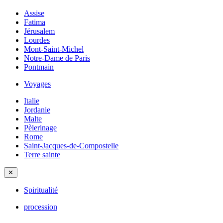
Assise
Fatima
Jérusalem
Lourdes
Mont-Saint-Michel
Notre-Dame de Paris
Pontmain
Voyages
Italie
Jordanie
Malte
Pèlerinage
Rome
Saint-Jacques-de-Compostelle
Terre sainte
✕
Spiritualité
procession