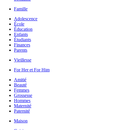
Famille
Adolescence
École
Éducation
Enfants
Étudiants
Finances
Parents
Vieillesse
For Her et For Him
Amitié
Beauté
Femmes
Grossesse
Hommes
Maternité
Paternité
Maison