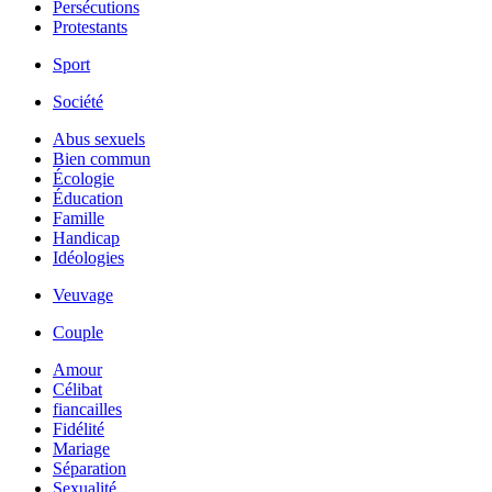
Persécutions
Protestants
Sport
Société
Abus sexuels
Bien commun
Écologie
Éducation
Famille
Handicap
Idéologies
Veuvage
Couple
Amour
Célibat
fiancailles
Fidélité
Mariage
Séparation
Sexualité