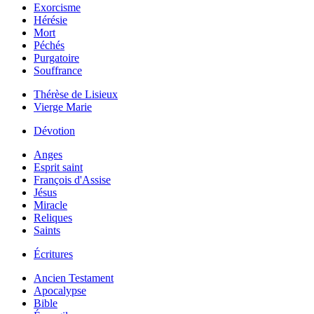
Exorcisme
Hérésie
Mort
Péchés
Purgatoire
Souffrance
Thérèse de Lisieux
Vierge Marie
Dévotion
Anges
Esprit saint
François d'Assise
Jésus
Miracle
Reliques
Saints
Écritures
Ancien Testament
Apocalypse
Bible