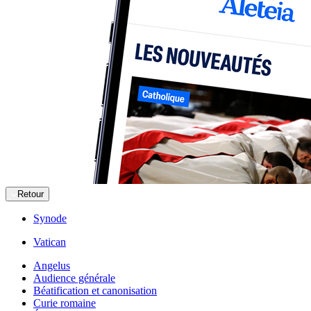
Retour
Synode
Vatican
Angelus
Audience générale
Béatification et canonisation
Curie romaine