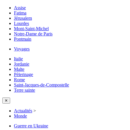
Assise
Fatima
Jérusalem
Lourdes
Mont-Saint-Michel
Notre-Dame de Paris
Pontmain
Voyages
Italie
Jordanie
Malte
Pèlerinage
Rome
Saint-Jacques-de-Compostelle
Terre sainte
✕
Actualités
>
Monde
Guerre en Ukraine