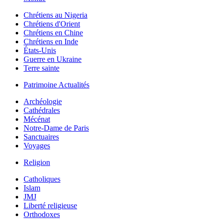
Chrétiens au Nigeria
Chrétiens d'Orient
Chrétiens en Chine
Chrétiens en Inde
États-Unis
Guerre en Ukraine
Terre sainte
Patrimoine Actualités
Archéologie
Cathédrales
Mécénat
Notre-Dame de Paris
Sanctuaires
Voyages
Religion
Catholiques
Islam
JMJ
Liberté religieuse
Orthodoxes