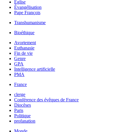
Église
Évangélisation
Pape François
Transhumanisme
Bioéthique
Avortement
Euthanasie
Fin de vie
Genre
GPA
Intelligence artificielle
PMA
France
clerge
Conférence des évêques de France
Diocèses
Paris
Politique
profanation
Monde