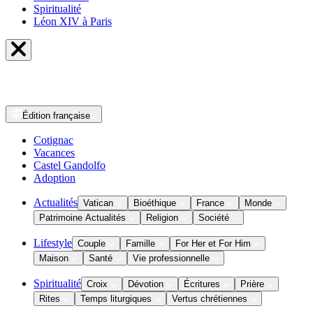
Spiritualité
Léon XIV à Paris
Édition
française
Cotignac
Vacances
Castel Gandolfo
Adoption
Actualités
Vatican
Bioéthique
France
Monde
Patrimoine Actualités
Religion
Société
Lifestyle
Couple
Famille
For Her et For Him
Maison
Santé
Vie professionnelle
Spiritualité
Croix
Dévotion
Écritures
Prière
Rites
Temps liturgiques
Vertus chrétiennes