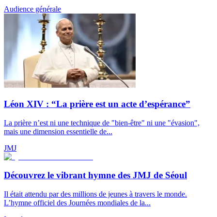
Audience générale
Léon XIV : “La prière est un acte d’espérance”
La prière n’est ni une technique de "bien-être" ni une "évasion",
mais une dimension essentielle de...
JMJ
Découvrez le vibrant hymne des JMJ de Séoul
Il était attendu par des millions de jeunes à travers le monde.
L’hymne officiel des Journées mondiales de la...