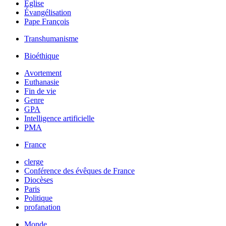
Église
Évangélisation
Pape François
Transhumanisme
Bioéthique
Avortement
Euthanasie
Fin de vie
Genre
GPA
Intelligence artificielle
PMA
France
clerge
Conférence des évêques de France
Diocèses
Paris
Politique
profanation
Monde