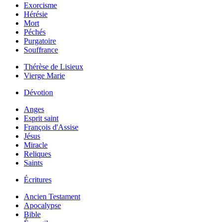
Exorcisme
Hérésie
Mort
Péchés
Purgatoire
Souffrance
Thérèse de Lisieux
Vierge Marie
Dévotion
Anges
Esprit saint
François d'Assise
Jésus
Miracle
Reliques
Saints
Écritures
Ancien Testament
Apocalypse
Bible