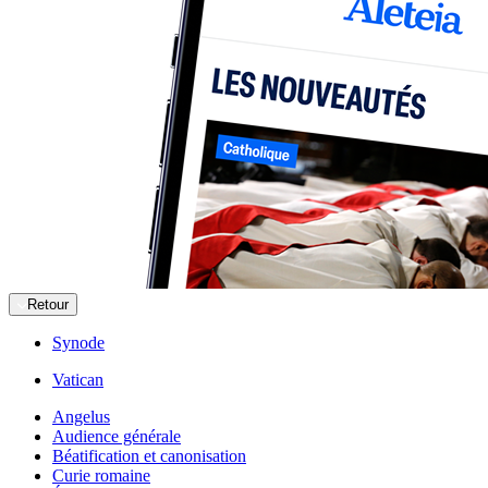
Retour
Synode
Vatican
Angelus
Audience générale
Béatification et canonisation
Curie romaine