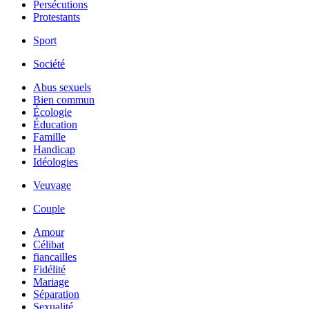
Persécutions
Protestants
Sport
Société
Abus sexuels
Bien commun
Écologie
Éducation
Famille
Handicap
Idéologies
Veuvage
Couple
Amour
Célibat
fiancailles
Fidélité
Mariage
Séparation
Sexualité