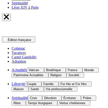
Spiritualité
Léon XIV à Paris
Édition
française
Cotignac
Vacances
Castel Gandolfo
Adoption
Actualités
Vatican
Bioéthique
France
Monde
Patrimoine Actualités
Religion
Société
Lifestyle
Couple
Famille
For Her et For Him
Maison
Santé
Vie professionnelle
Spiritualité
Croix
Dévotion
Écritures
Prière
Rites
Temps liturgiques
Vertus chrétiennes