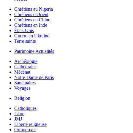
Chrétiens au Nigeria
Chrétiens d'Orient
Chrétiens en Chine
Chrétiens en Inde
États-Unis
Guerre en Ukraine
Terre sainte
Patrimoine Actualités
Archéologie
Cathédrales
Mécénat
Notre-Dame de Paris
Sanctuaires
Voyages
Religion
Catholiques
Islam
JMJ
Liberté religieuse
Orthodoxes