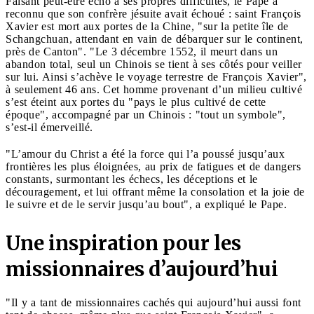
Faisant peut-être écho à ses propres difficultés, le Pape a
reconnu que son confrère jésuite avait échoué : saint François
Xavier est mort aux portes de la Chine, "sur la petite île de
Schangchuan, attendant en vain de débarquer sur le continent,
près de Canton". "Le 3 décembre 1552, il meurt dans un
abandon total, seul un Chinois se tient à ses côtés pour veiller
sur lui. Ainsi s’achève le voyage terrestre de François Xavier",
à seulement 46 ans. Cet homme provenant d’un milieu cultivé
s’est éteint aux portes du "pays le plus cultivé de cette
époque", accompagné par un Chinois : "tout un symbole",
s’est-il émerveillé.
"L’amour du Christ a été la force qui l’a poussé jusqu’aux
frontières les plus éloignées, au prix de fatigues et de dangers
constants, surmontant les échecs, les déceptions et le
découragement, et lui offrant même la consolation et la joie de
le suivre et de le servir jusqu’au bout", a expliqué le Pape.
Une inspiration pour les
missionnaires d’aujourd’hui
"Il y a tant de missionnaires cachés qui aujourd’hui aussi font