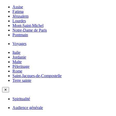
Assise
Fatima
Jérusalem
Lourdes
Mont-Saint-Michel
Notre-Dame de Paris
Pontmain
Voyages
Italie
Jordanie
Malte
Pèlerinage
Rome
Saint-Jacques-de-Compostelle
Terre sainte
✕
Spiritualité
Audience générale