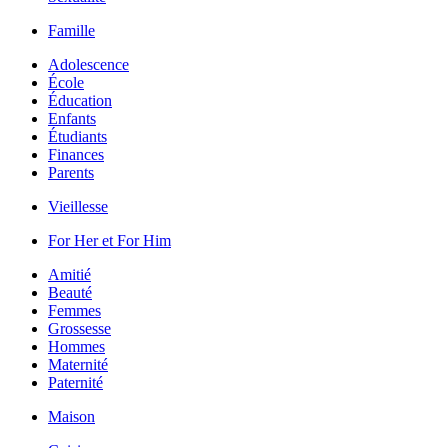
Famille
Adolescence
École
Éducation
Enfants
Étudiants
Finances
Parents
Vieillesse
For Her et For Him
Amitié
Beauté
Femmes
Grossesse
Hommes
Maternité
Paternité
Maison