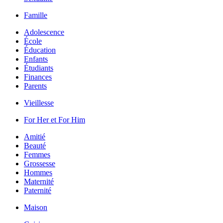
Famille
Adolescence
École
Éducation
Enfants
Étudiants
Finances
Parents
Vieillesse
For Her et For Him
Amitié
Beauté
Femmes
Grossesse
Hommes
Maternité
Paternité
Maison