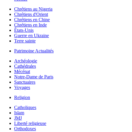
Chrétiens au Nigeria
Chrétiens d'Orient
Chrétiens en Chine
Chrétiens en Inde
États-Unis
Guerre en Ukraine
Terre sainte
Patrimoine Actualités
Archéologie
Cathédrales
Mécénat
Notre-Dame de Paris
Sanctuaires
Voyages
Religion
Catholiques
Islam
JMJ
Liberté religieuse
Orthodoxes