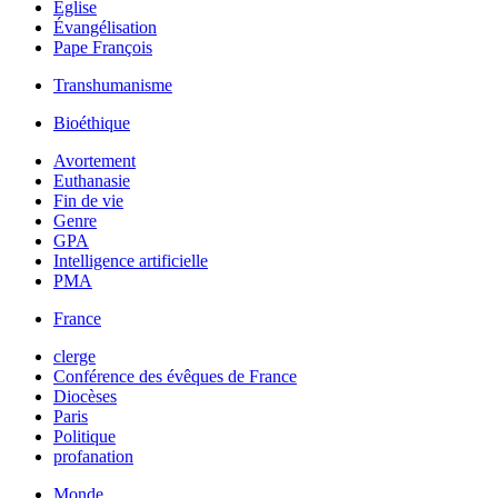
Église
Évangélisation
Pape François
Transhumanisme
Bioéthique
Avortement
Euthanasie
Fin de vie
Genre
GPA
Intelligence artificielle
PMA
France
clerge
Conférence des évêques de France
Diocèses
Paris
Politique
profanation
Monde