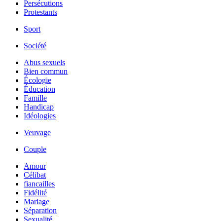
Persécutions
Protestants
Sport
Société
Abus sexuels
Bien commun
Écologie
Éducation
Famille
Handicap
Idéologies
Veuvage
Couple
Amour
Célibat
fiancailles
Fidélité
Mariage
Séparation
Sexualité