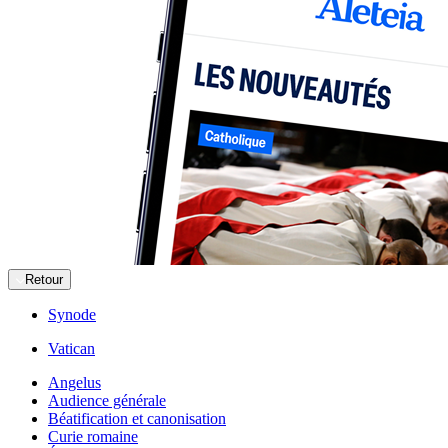
Retour
Synode
Vatican
Angelus
Audience générale
Béatification et canonisation
Curie romaine