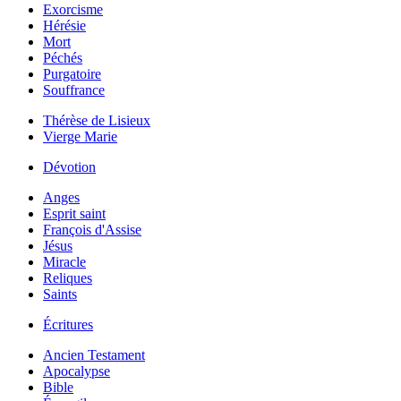
Exorcisme
Hérésie
Mort
Péchés
Purgatoire
Souffrance
Thérèse de Lisieux
Vierge Marie
Dévotion
Anges
Esprit saint
François d'Assise
Jésus
Miracle
Reliques
Saints
Écritures
Ancien Testament
Apocalypse
Bible