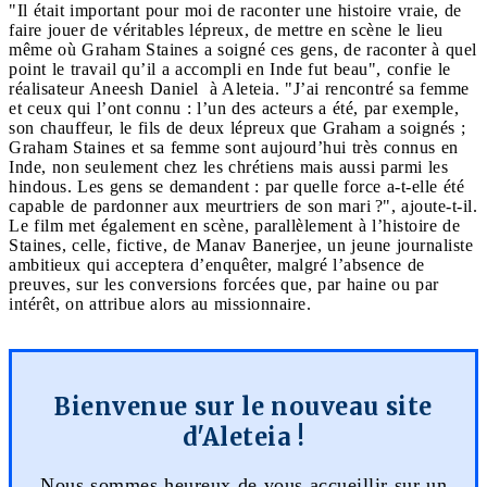
"Il était important pour moi de raconter une histoire vraie, de
faire jouer de véritables lépreux, de mettre en scène le lieu
même où Graham Staines a soigné ces gens, de raconter à quel
point le travail qu’il a accompli en Inde fut beau", confie le
réalisateur Aneesh Daniel à Aleteia. "J’ai rencontré sa femme
et ceux qui l’ont connu : l’un des acteurs a été, par exemple,
son chauffeur, le fils de deux lépreux que Graham a soignés ;
Graham Staines et sa femme sont aujourd’hui très connus en
Inde, non seulement chez les chrétiens mais aussi parmi les
hindous. Les gens se demandent : par quelle force a-t-elle été
capable de pardonner aux meurtriers de son mari ?", ajoute-t-il.
Le film met également en scène, parallèlement à l’histoire de
Staines, celle, fictive, de Manav Banerjee, un jeune journaliste
ambitieux qui acceptera d’enquêter, malgré l’absence de
preuves, sur les conversions forcées que, par haine ou par
intérêt, on attribue alors au missionnaire.
Bienvenue sur le nouveau site
d'Aleteia !
Nous sommes heureux de vous accueillir sur un