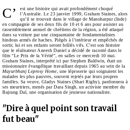
C’
est une histoire qui avait profondément choqué
l’Australie. Le 23 janvier 1999, Graham Staines, alors
qu’il se trouvait dans le village de Manoharpur (Inde)
en compagnie de ses deux fils de 10 et 6 ans pour assister au
rassemblement annuel de chrétiens de la région, a été attaqué
dans sa voiture par une cinquantaine de fondamentalistes
hindous armés de haches. Piégés à l’intérieur et empêchés de
sortir, lui et ses enfants seront brûlés vifs. C'est son histoire
que le réalisateur Aneesh Daniel a décidé de raconté dans le
film “Le Prix de la Vérité”, en salles ce mercredi 10 mai.
Graham Staines, interprété ici par Stephen Baldwin, était un
missionnaire évangélique travaillant depuis 1965 au sein de la
Mayurbhanj Leprosy Home
, une léproserie qui soignaient les
malades les plus pauvres, souvent rejetés par leurs propres
familles. Sa veuve, Gladys Staines (Shari Rigby), pardonnera à
ses meurtriers, menés par Dara Singh, un activiste membre du
Bajrang Dal, une organisation de jeunesse nationaliste.
"Dire à quel point son travail
fut beau"