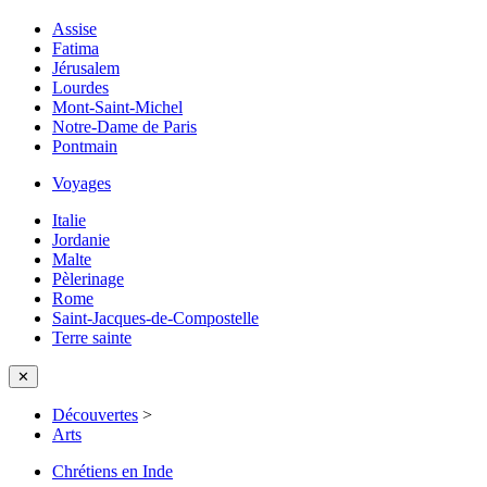
Assise
Fatima
Jérusalem
Lourdes
Mont-Saint-Michel
Notre-Dame de Paris
Pontmain
Voyages
Italie
Jordanie
Malte
Pèlerinage
Rome
Saint-Jacques-de-Compostelle
Terre sainte
✕
Découvertes
>
Arts
Chrétiens en Inde