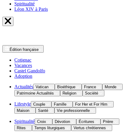
Spiritualité
Léon XIV à Paris
Édition
française
Cotignac
Vacances
Castel Gandolfo
Adoption
Actualités
Vatican
Bioéthique
France
Monde
Patrimoine Actualités
Religion
Société
Lifestyle
Couple
Famille
For Her et For Him
Maison
Santé
Vie professionnelle
Spiritualité
Croix
Dévotion
Écritures
Prière
Rites
Temps liturgiques
Vertus chrétiennes