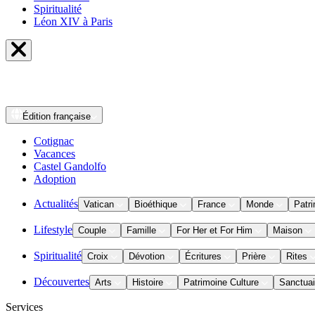
Spiritualité
Léon XIV à Paris
Édition
française
Cotignac
Vacances
Castel Gandolfo
Adoption
Actualités
Vatican
Bioéthique
France
Monde
Patri
Lifestyle
Couple
Famille
For Her et For Him
Maison
Spiritualité
Croix
Dévotion
Écritures
Prière
Rites
Découvertes
Arts
Histoire
Patrimoine Culture
Sanctuai
Services