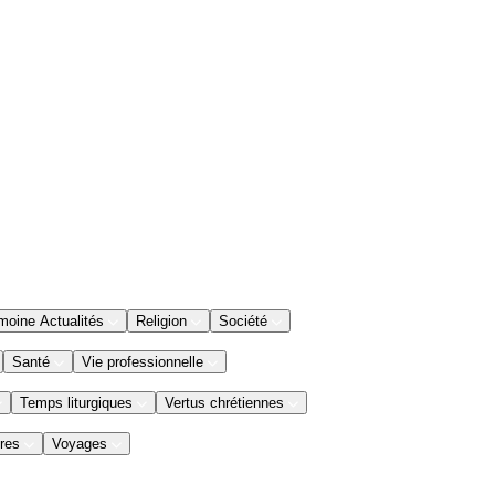
moine Actualités
Religion
Société
Santé
Vie professionnelle
Temps liturgiques
Vertus chrétiennes
res
Voyages