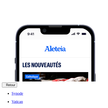
Retour
Synode
Vatican