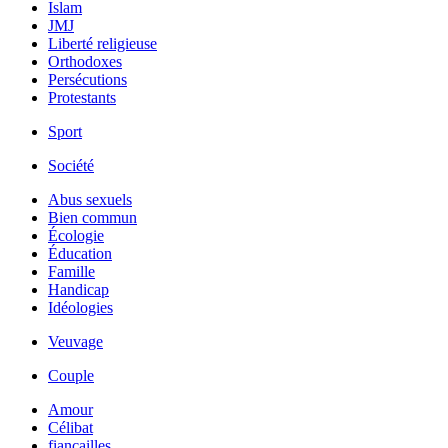
Islam
JMJ
Liberté religieuse
Orthodoxes
Persécutions
Protestants
Sport
Société
Abus sexuels
Bien commun
Écologie
Éducation
Famille
Handicap
Idéologies
Veuvage
Couple
Amour
Célibat
fiancailles