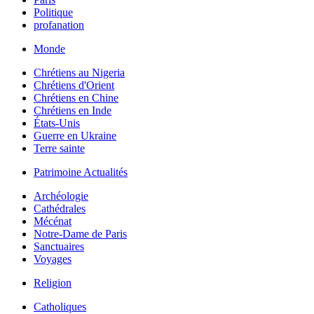
Politique
profanation
Monde
Chrétiens au Nigeria
Chrétiens d'Orient
Chrétiens en Chine
Chrétiens en Inde
États-Unis
Guerre en Ukraine
Terre sainte
Patrimoine Actualités
Archéologie
Cathédrales
Mécénat
Notre-Dame de Paris
Sanctuaires
Voyages
Religion
Catholiques