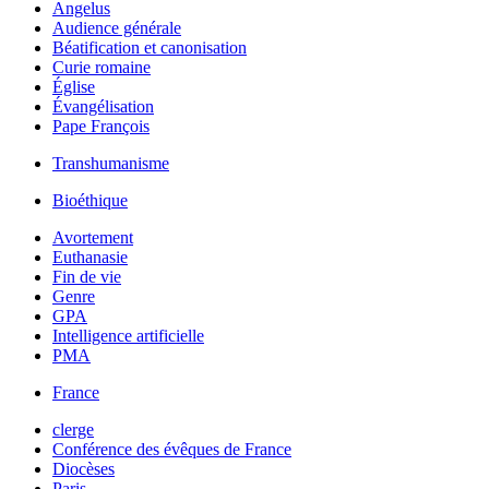
Angelus
Audience générale
Béatification et canonisation
Curie romaine
Église
Évangélisation
Pape François
Transhumanisme
Bioéthique
Avortement
Euthanasie
Fin de vie
Genre
GPA
Intelligence artificielle
PMA
France
clerge
Conférence des évêques de France
Diocèses
Paris