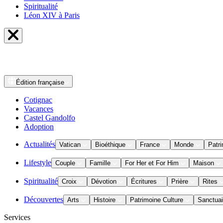
Spiritualité
Léon XIV à Paris
Édition
française
Cotignac
Vacances
Castel Gandolfo
Adoption
Actualités
Vatican
Bioéthique
France
Monde
Patri
Lifestyle
Couple
Famille
For Her et For Him
Maison
Spiritualité
Croix
Dévotion
Écritures
Prière
Rites
Découvertes
Arts
Histoire
Patrimoine Culture
Sanctuai
Services