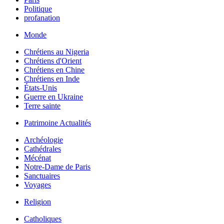
Politique
profanation
Monde
Chrétiens au Nigeria
Chrétiens d'Orient
Chrétiens en Chine
Chrétiens en Inde
États-Unis
Guerre en Ukraine
Terre sainte
Patrimoine Actualités
Archéologie
Cathédrales
Mécénat
Notre-Dame de Paris
Sanctuaires
Voyages
Religion
Catholiques