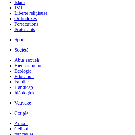
Islam
JMJ
Liberté religieuse
Orthodoxes
Persécutions
Protestants
Sport
Société
Abus sexuels
Bien commun
Écologie
Éducation
Famille
Handicap
Idéologies
Veuvage
Couple
Amour
Célibat
fiancailles