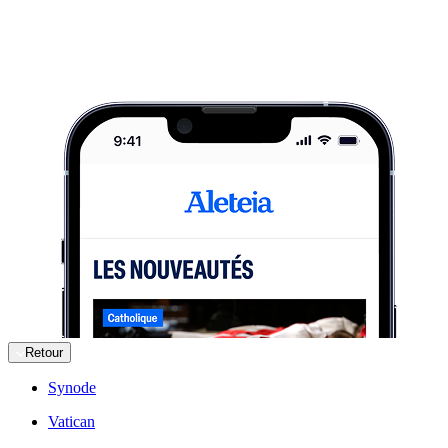
Retour
Synode
Vatican