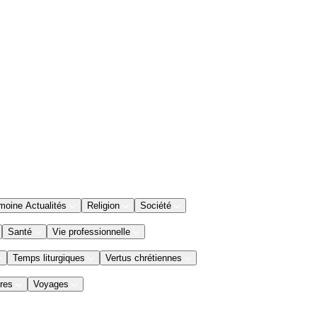
moine Actualités
Religion
Société
Santé
Vie professionnelle
Temps liturgiques
Vertus chrétiennes
res
Voyages