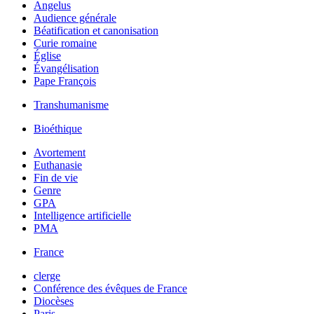
Angelus
Audience générale
Béatification et canonisation
Curie romaine
Église
Évangélisation
Pape François
Transhumanisme
Bioéthique
Avortement
Euthanasie
Fin de vie
Genre
GPA
Intelligence artificielle
PMA
France
clerge
Conférence des évêques de France
Diocèses
Paris