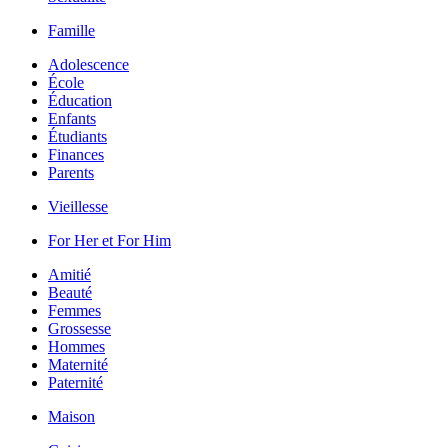
Famille
Adolescence
École
Éducation
Enfants
Étudiants
Finances
Parents
Vieillesse
For Her et For Him
Amitié
Beauté
Femmes
Grossesse
Hommes
Maternité
Paternité
Maison