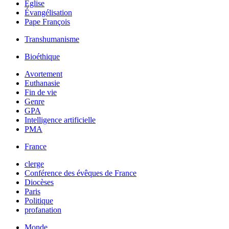
Église
Évangélisation
Pape François
Transhumanisme
Bioéthique
Avortement
Euthanasie
Fin de vie
Genre
GPA
Intelligence artificielle
PMA
France
clerge
Conférence des évêques de France
Diocèses
Paris
Politique
profanation
Monde