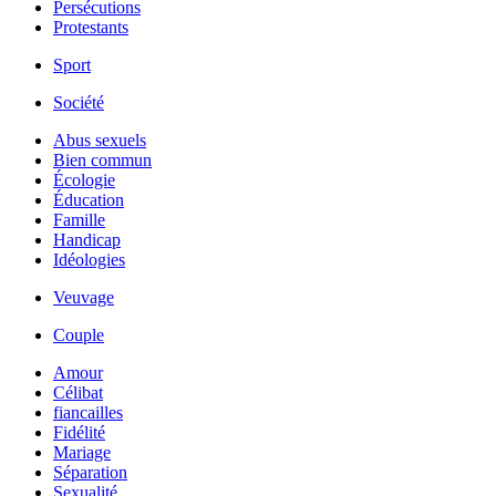
Persécutions
Protestants
Sport
Société
Abus sexuels
Bien commun
Écologie
Éducation
Famille
Handicap
Idéologies
Veuvage
Couple
Amour
Célibat
fiancailles
Fidélité
Mariage
Séparation
Sexualité