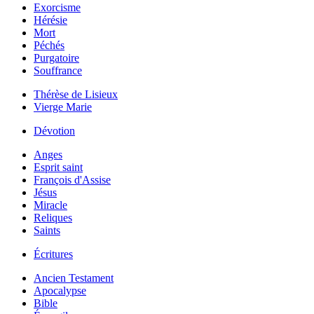
Exorcisme
Hérésie
Mort
Péchés
Purgatoire
Souffrance
Thérèse de Lisieux
Vierge Marie
Dévotion
Anges
Esprit saint
François d'Assise
Jésus
Miracle
Reliques
Saints
Écritures
Ancien Testament
Apocalypse
Bible