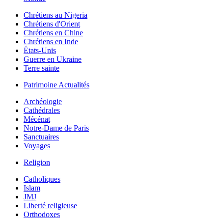
Chrétiens au Nigeria
Chrétiens d'Orient
Chrétiens en Chine
Chrétiens en Inde
États-Unis
Guerre en Ukraine
Terre sainte
Patrimoine Actualités
Archéologie
Cathédrales
Mécénat
Notre-Dame de Paris
Sanctuaires
Voyages
Religion
Catholiques
Islam
JMJ
Liberté religieuse
Orthodoxes