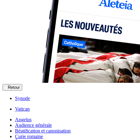
Retour
Synode
Vatican
Angelus
Audience générale
Béatification et canonisation
Curie romaine