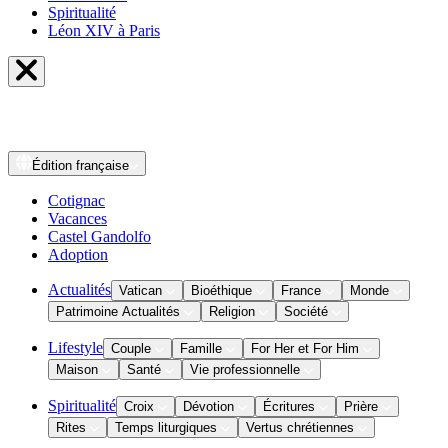
Spiritualité
Léon XIV à Paris
Édition
française
Cotignac
Vacances
Castel Gandolfo
Adoption
Actualités
Vatican
Bioéthique
France
Monde
Patrimoine Actualités
Religion
Société
Lifestyle
Couple
Famille
For Her et For Him
Maison
Santé
Vie professionnelle
Spiritualité
Croix
Dévotion
Écritures
Prière
Rites
Temps liturgiques
Vertus chrétiennes