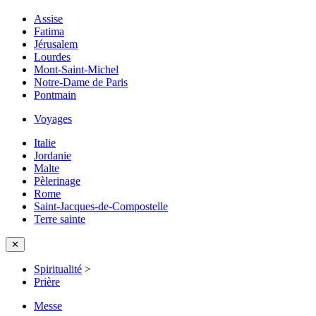
Assise
Fatima
Jérusalem
Lourdes
Mont-Saint-Michel
Notre-Dame de Paris
Pontmain
Voyages
Italie
Jordanie
Malte
Pèlerinage
Rome
Saint-Jacques-de-Compostelle
Terre sainte
✕
Spiritualité
>
Prière
Messe