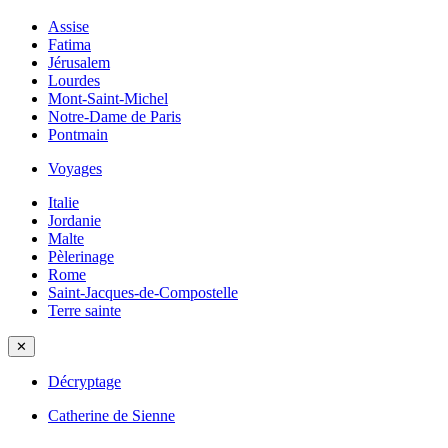
Assise
Fatima
Jérusalem
Lourdes
Mont-Saint-Michel
Notre-Dame de Paris
Pontmain
Voyages
Italie
Jordanie
Malte
Pèlerinage
Rome
Saint-Jacques-de-Compostelle
Terre sainte
✕
Décryptage
Catherine de Sienne