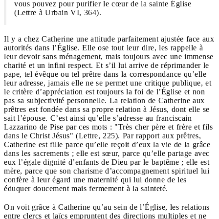
vous pouvez pour purifier le cœur de la sainte Église
(Lettre à Urbain VI, 364).
Il y a chez Catherine une attitude parfaitement ajustée face aux
autorités dans l’Église. Elle ose tout leur dire, les rappelle à
leur devoir sans ménagement, mais toujours avec une immense
charité et un infini respect. Et s’il lui arrive de réprimander le
pape, tel évêque ou tel prêtre dans la correspondance qu’elle
leur adresse, jamais elle ne se permet une critique publique, et
le critère d’appréciation est toujours la foi de l’Église et non
pas sa subjectivité personnelle. La relation de Catherine aux
prêtres est fondée dans sa propre relation à Jésus, dont elle se
sait l’épouse. C’est ainsi qu’elle s’adresse au franciscain
Lazzarino de Pise par ces mots : "Très cher père et frère et fils
dans le Christ Jésus" (Lettre, 225). Par rapport aux prêtres,
Catherine est fille parce qu’elle reçoit d’eux la vie de la grâce
dans les sacrements ; elle est sœur, parce qu’elle partage avec
eux l’égale dignité d’enfants de Dieu par le baptême ; elle est
mère, parce que son charisme d’accompagnement spirituel lui
confère à leur égard une maternité qui lui donne de les
éduquer doucement mais fermement à la sainteté.
On voit grâce à Catherine qu’au sein de l’Église, les relations
entre clercs et laïcs empruntent des directions multiples et ne