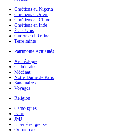
Chrétiens au Nigeria
Chrétiens d'Orient
Chrétiens en Chine
Chrétiens en Inde
États-Unis
Guerre en Ukraine
Terre sainte
Patrimoine Actualités
Archéologie
Cathédrales
Mécénat
Notre-Dame de Paris
Sanctuaires
Voyages
Religion
Catholiques
Islam
JMJ
Liberté religieuse
Orthodoxes