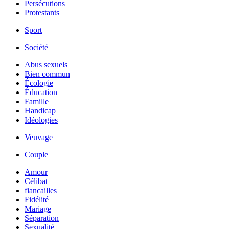
Persécutions
Protestants
Sport
Société
Abus sexuels
Bien commun
Écologie
Éducation
Famille
Handicap
Idéologies
Veuvage
Couple
Amour
Célibat
fiancailles
Fidélité
Mariage
Séparation
Sexualité