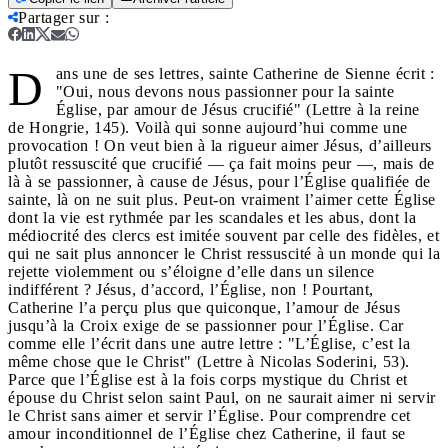
Partager sur
:
D
ans une de ses lettres, sainte Catherine de Sienne écrit :
"Oui, nous devons nous passionner pour la sainte
Église, par amour de Jésus crucifié" (Lettre à la reine
de Hongrie, 145). Voilà qui sonne aujourd’hui comme une
provocation ! On veut bien à la rigueur aimer Jésus, d’ailleurs
plutôt ressuscité que crucifié — ça fait moins peur —, mais de
là à se passionner, à cause de Jésus, pour l’Église qualifiée de
sainte, là on ne suit plus. Peut-on vraiment l’aimer cette Église
dont la vie est rythmée par les scandales et les abus, dont la
médiocrité des clercs est imitée souvent par celle des fidèles, et
qui ne sait plus annoncer le Christ ressuscité à un monde qui la
rejette violemment ou s’éloigne d’elle dans un silence
indifférent ? Jésus, d’accord, l’Église, non ! Pourtant,
Catherine l’a perçu plus que quiconque, l’amour de Jésus
jusqu’à la Croix exige de se passionner pour l’Église. Car
comme elle l’écrit dans une autre lettre : "L’Église, c’est la
même chose que le Christ" (Lettre à Nicolas Soderini, 53).
Parce que l’Église est à la fois corps mystique du Christ et
épouse du Christ selon saint Paul, on ne saurait aimer ni servir
le Christ sans aimer et servir l’Église. Pour comprendre cet
amour inconditionnel de l’Église chez Catherine, il faut se