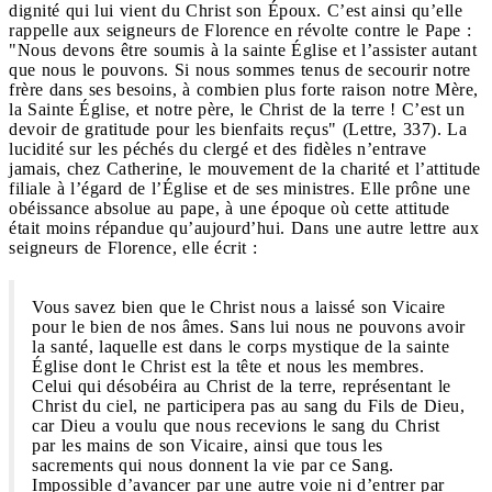
dignité qui lui vient du Christ son Époux. C’est ainsi qu’elle
rappelle aux seigneurs de Florence en révolte contre le Pape :
"Nous devons être soumis à la sainte Église et l’assister autant
que nous le pouvons. Si nous sommes tenus de secourir notre
frère dans ses besoins, à combien plus forte raison notre Mère,
la Sainte Église, et notre père, le Christ de la terre ! C’est un
devoir de gratitude pour les bienfaits reçus" (Lettre, 337). La
lucidité sur les péchés du clergé et des fidèles n’entrave
jamais, chez Catherine, le mouvement de la charité et l’attitude
filiale à l’égard de l’Église et de ses ministres. Elle prône une
obéissance absolue au pape, à une époque où cette attitude
était moins répandue qu’aujourd’hui. Dans une autre lettre aux
seigneurs de Florence, elle écrit :
Vous savez bien que le Christ nous a laissé son Vicaire
pour le bien de nos âmes. Sans lui nous ne pouvons avoir
la santé, laquelle est dans le corps mystique de la sainte
Église dont le Christ est la tête et nous les membres.
Celui qui désobéira au Christ de la terre, représentant le
Christ du ciel, ne participera pas au sang du Fils de Dieu,
car Dieu a voulu que nous recevions le sang du Christ
par les mains de son Vicaire, ainsi que tous les
sacrements qui nous donnent la vie par ce Sang.
Impossible d’avancer par une autre voie ni d’entrer par