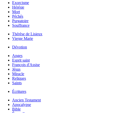
Exorcisme
Hérésie
Mort
Péchés
Purgatoire
Souffrance
Thérèse de Lisieux
Vierge Marie
Dévotion
Anges
Esprit saint
François d'Assise
Jésus
Miracle
Reliques
Saints
Écritures
Ancien Testament
Apocalypse
Bible