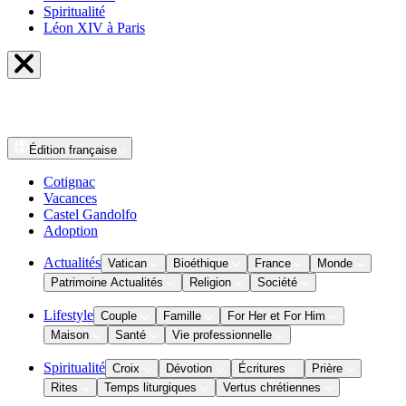
Spiritualité
Léon XIV à Paris
Édition
française
Cotignac
Vacances
Castel Gandolfo
Adoption
Actualités
Vatican
Bioéthique
France
Monde
Patrimoine Actualités
Religion
Société
Lifestyle
Couple
Famille
For Her et For Him
Maison
Santé
Vie professionnelle
Spiritualité
Croix
Dévotion
Écritures
Prière
Rites
Temps liturgiques
Vertus chrétiennes