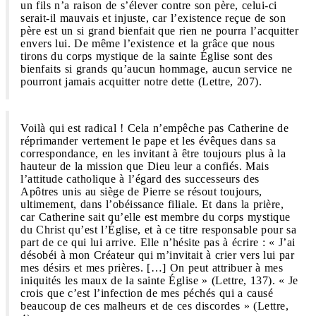
un fils n’a raison de s’élever contre son père, celui-ci
serait-il mauvais et injuste, car l’existence reçue de son
père est un si grand bienfait que rien ne pourra l’acquitter
envers lui. De même l’existence et la grâce que nous
tirons du corps mystique de la sainte Église sont des
bienfaits si grands qu’aucun hommage, aucun service ne
pourront jamais acquitter notre dette (Lettre, 207).
Voilà qui est radical ! Cela n’empêche pas Catherine de
réprimander vertement le pape et les évêques dans sa
correspondance, en les invitant à être toujours plus à la
hauteur de la mission que Dieu leur a confiés. Mais
l’attitude catholique à l’égard des successeurs des
Apôtres unis au siège de Pierre se résout toujours,
ultimement, dans l’obéissance filiale. Et dans la prière,
car Catherine sait qu’elle est membre du corps mystique
du Christ qu’est l’Église, et à ce titre responsable pour sa
part de ce qui lui arrive. Elle n’hésite pas à écrire : « J’ai
désobéi à mon Créateur qui m’invitait à crier vers lui par
mes désirs et mes prières. […] On peut attribuer à mes
iniquités les maux de la sainte Église » (Lettre, 137). « Je
crois que c’est l’infection de mes péchés qui a causé
beaucoup de ces malheurs et de ces discordes » (Lettre,