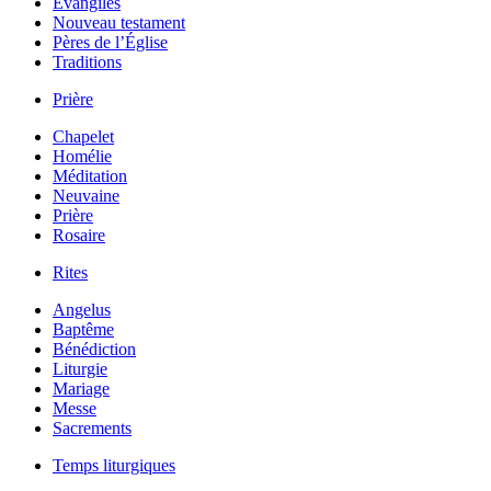
Évangiles
Nouveau testament
Pères de l’Église
Traditions
Prière
Chapelet
Homélie
Méditation
Neuvaine
Prière
Rosaire
Rites
Angelus
Baptême
Bénédiction
Liturgie
Mariage
Messe
Sacrements
Temps liturgiques