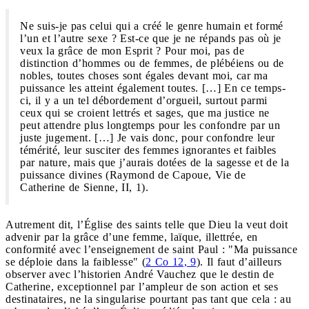
Ne suis-je pas celui qui a créé le genre humain et formé
l’un et l’autre sexe ? Est-ce que je ne répands pas où je
veux la grâce de mon Esprit ? Pour moi, pas de
distinction d’hommes ou de femmes, de plébéiens ou de
nobles, toutes choses sont égales devant moi, car ma
puissance les atteint également toutes. […] En ce temps-
ci, il y a un tel débordement d’orgueil, surtout parmi
ceux qui se croient lettrés et sages, que ma justice ne
peut attendre plus longtemps pour les confondre par un
juste jugement. […] Je vais donc, pour confondre leur
témérité, leur susciter des femmes ignorantes et faibles
par nature, mais que j’aurais dotées de la sagesse et de la
puissance divines (Raymond de Capoue, Vie de
Catherine de Sienne, II, 1).
Autrement dit, l’Église des saints telle que Dieu la veut doit
advenir par la grâce d’une femme, laïque, illettrée, en
conformité avec l’enseignement de saint Paul : "Ma puissance
se déploie dans la faiblesse" (
2 Co 12, 9
). Il faut d’ailleurs
observer avec l’historien André Vauchez que le destin de
Catherine, exceptionnel par l’ampleur de son action et ses
destinataires, ne la singularise pourtant pas tant que cela : au