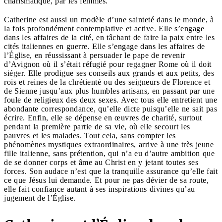
charismatique, par les femmes."
Catherine est aussi un modèle d’une sainteté dans le monde, à
la fois profondément contemplative et active. Elle s’engage
dans les affaires de la cité, en tâchant de faire la paix entre les
cités italiennes en guerre. Elle s’engage dans les affaires de
l’Église, en réussissant à persuader le pape de revenir
d’Avignon où il s’était réfugié pour regagner Rome où il doit
siéger. Elle prodigue ses conseils aux grands et aux petits, des
rois et reines de la chrétienté ou des seigneurs de Florence et
de Sienne jusqu’aux plus humbles artisans, en passant par une
foule de religieux des deux sexes. Avec tous elle entretient une
abondante correspondance, qu’elle dicte puisqu’elle ne sait pas
écrire. Enfin, elle se dépense en œuvres de charité, surtout
pendant la première partie de sa vie, où elle secourt les
pauvres et les malades. Tout cela, sans compter les
phénomènes mystiques extraordinaires, arrive à une très jeune
fille italienne, sans prétention, qui n’a eu d’autre ambition que
de se donner corps et âme au Christ en y jetant toutes ses
forces. Son audace n’est que la tranquille assurance qu’elle fait
ce que Jésus lui demande. Et pour ne pas dévier de sa route,
elle fait confiance autant à ses inspirations divines qu’au
jugement de l’Église.