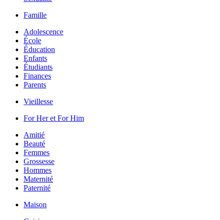
Famille
Adolescence
École
Éducation
Enfants
Étudiants
Finances
Parents
Vieillesse
For Her et For Him
Amitié
Beauté
Femmes
Grossesse
Hommes
Maternité
Paternité
Maison