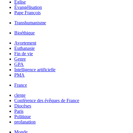
Église
Évangélisation
Pape François
Transhumanisme
Bioéthique
Avortement
Euthanasie
Fin de vie
Genre
GPA
Intelligence artificielle
PMA
France
clerge
Conférence des évêques de France
Diocèses
Paris
Politique
profanation
Monde