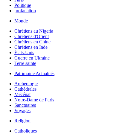
Politique
profanation
Monde
Chrétiens au Nigeria
Chrétiens d'Orient
Chrétiens en Chine
Chrétiens en Inde
États-Unis
Guerre en Ukraine
Terre sainte
Patrimoine Actualités
Archéologie
Cathédrales
Mécénat
Notre-Dame de Paris
Sanctuaires
Voyages
Religion
Catholiques