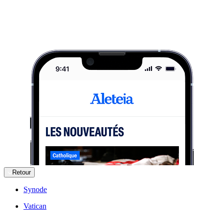
Retour
Synode
Vatican