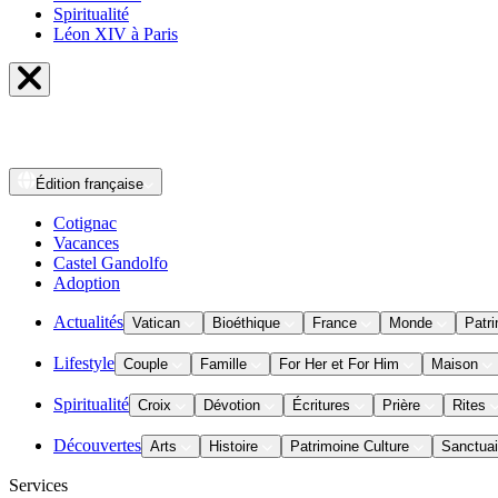
Spiritualité
Léon XIV à Paris
Édition
française
Cotignac
Vacances
Castel Gandolfo
Adoption
Actualités
Vatican
Bioéthique
France
Monde
Patri
Lifestyle
Couple
Famille
For Her et For Him
Maison
Spiritualité
Croix
Dévotion
Écritures
Prière
Rites
Découvertes
Arts
Histoire
Patrimoine Culture
Sanctuai
Services