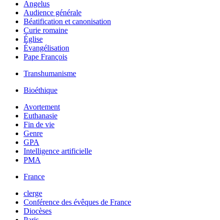
Angelus
Audience générale
Béatification et canonisation
Curie romaine
Église
Évangélisation
Pape François
Transhumanisme
Bioéthique
Avortement
Euthanasie
Fin de vie
Genre
GPA
Intelligence artificielle
PMA
France
clerge
Conférence des évêques de France
Diocèses
Paris