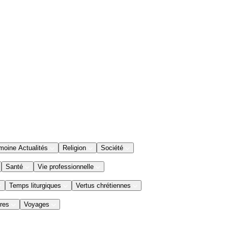
moine Actualités
Religion
Société
Santé
Vie professionnelle
Temps liturgiques
Vertus chrétiennes
res
Voyages