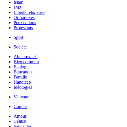
Islam
JMJ
Liberté religieuse
Orthodoxes
Persécutions
Protestants
Sport
Société
Abus sexuels
Bien commun
Écologie
Éducation
Famille
Handicap
Idéologies
Veuvage
Couple
Amour
Célibat
fiancailles