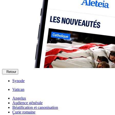
Retour
Synode
Vatican
Angelus
Audience générale
Béatification et canonisation
Curie romaine