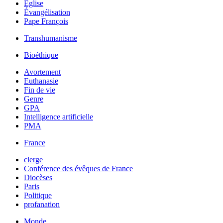
Église
Évangélisation
Pape François
Transhumanisme
Bioéthique
Avortement
Euthanasie
Fin de vie
Genre
GPA
Intelligence artificielle
PMA
France
clerge
Conférence des évêques de France
Diocèses
Paris
Politique
profanation
Monde