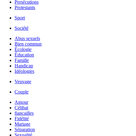
Persécutions
Protestants
Sport
Société
Abus sexuels
Bien commun
Écologie
Éducation
Famille
Handicap
Idéologies
Veuvage
Couple
Amour
Célibat
fiancailles
Fidélité
Mariage
Séparation
Sexualité