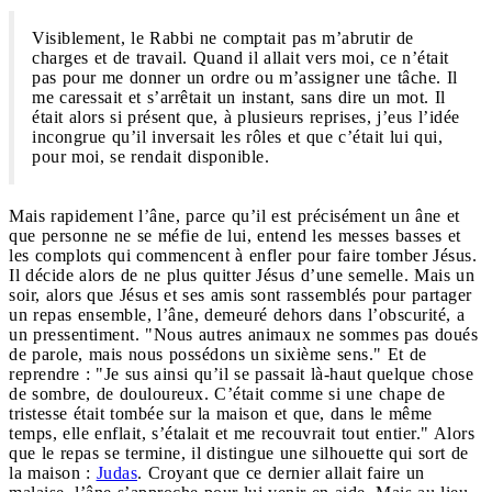
Visiblement, le Rabbi ne comptait pas m’abrutir de
charges et de travail. Quand il allait vers moi, ce n’était
pas pour me donner un ordre ou m’assigner une tâche. Il
me caressait et s’arrêtait un instant, sans dire un mot. Il
était alors si présent que, à plusieurs reprises, j’eus l’idée
incongrue qu’il inversait les rôles et que c’était lui qui,
pour moi, se rendait disponible.
Mais rapidement l’âne, parce qu’il est précisément un âne et
que personne ne se méfie de lui, entend les messes basses et
les complots qui commencent à enfler pour faire tomber Jésus.
Il décide alors de ne plus quitter Jésus d’une semelle. Mais un
soir, alors que Jésus et ses amis sont rassemblés pour partager
un repas ensemble, l’âne, demeuré dehors dans l’obscurité, a
un pressentiment. "Nous autres animaux ne sommes pas doués
de parole, mais nous possédons un sixième sens." Et de
reprendre : "Je sus ainsi qu’il se passait là-haut quelque chose
de sombre, de douloureux. C’était comme si une chape de
tristesse était tombée sur la maison et que, dans le même
temps, elle enflait, s’étalait et me recouvrait tout entier." Alors
que le repas se termine, il distingue une silhouette qui sort de
la maison :
Judas
. Croyant que ce dernier allait faire un