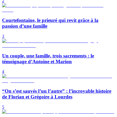
2
Courtefontaine, le prieuré qui revit grâce à la
passion d’une famille
3
Un couple, une famille, trois sacrements : le
témoignage d’Antoine et Marion
4
“On s’est sauvés l’un l’autre” : l’incroyable histoire
de Florian et Grégoire à Lourdes
5