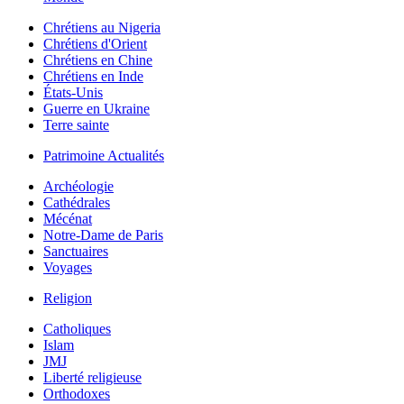
Chrétiens au Nigeria
Chrétiens d'Orient
Chrétiens en Chine
Chrétiens en Inde
États-Unis
Guerre en Ukraine
Terre sainte
Patrimoine Actualités
Archéologie
Cathédrales
Mécénat
Notre-Dame de Paris
Sanctuaires
Voyages
Religion
Catholiques
Islam
JMJ
Liberté religieuse
Orthodoxes