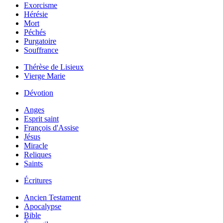
Exorcisme
Hérésie
Mort
Péchés
Purgatoire
Souffrance
Thérèse de Lisieux
Vierge Marie
Dévotion
Anges
Esprit saint
François d'Assise
Jésus
Miracle
Reliques
Saints
Écritures
Ancien Testament
Apocalypse
Bible