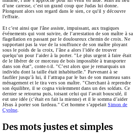
malaise, l’âne s’approche pour lui venir en aide. Mais au lieu
d’une caresse, c’est un grand coup que Judas lui donne.
Plongeant alors son regard dans le sien, ce qu'il y découvre
l'effraie.
Et c’est ainsi que l'âne assiste, impuissant, aux tragiques
événements qui vont suivire, de l’arrestation de son maître à sa
flagellation en passant par le douloureux chemin de croix. Ne
supportant pas la vue de la souffrance de son maître ployant
sous le poids de la croix, l’âne a alors l’idée de trouver
quelqu’un pour l’aider à la porter. "Le plus urgent à faire était
de le libérer de ce morceau de bois impossible à transporter
dans son état", conte-t-il. "C’est alors que je remarquais un
individu dont la taille était inhabituelle." Parvenant à se
faufiler jusqu’à lui, il l’attrapa par le bas de son manteau sans
ménagement et le tira vers son maître. "Cherchant à reprendre
son équilibre, il se cogna violemment dans un des soldats. Ce
dernier se retourna puis, toisant celui qui l’avait bousculé, il
eut une idée (c’était en fait la mienne) et il le somma d’aider
Jésus à porter son fardeau." Cet homme s’appelait
Simon de
Cyrène
.
Des mots justes et simples