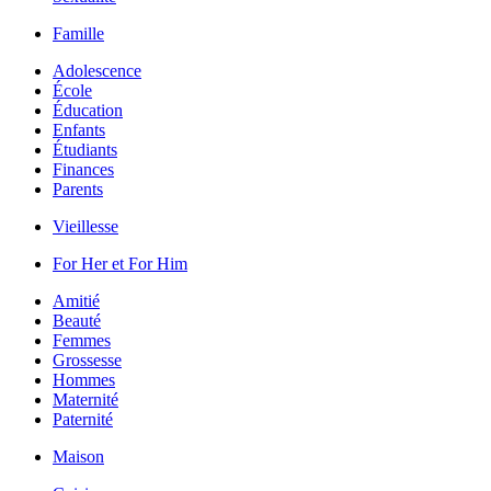
Famille
Adolescence
École
Éducation
Enfants
Étudiants
Finances
Parents
Vieillesse
For Her et For Him
Amitié
Beauté
Femmes
Grossesse
Hommes
Maternité
Paternité
Maison