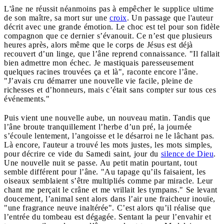
L'âne ne réussit néanmoins pas à empêcher le supplice ultime
de son maître, sa mort sur une
croix
. Un passage que l'auteur
décrit avec une grande émotion. Le choc est tel pour son fidèle
compagnon que ce dernier s’évanouit. Ce n’est que plusieurs
heures après, alors même que le corps de Jésus est déjà
recouvert d’un linge, que l’âne reprend connaissance. "Il fallait
bien admettre mon échec. Je mastiquais paresseusement
quelques racines trouvées ça et là", raconte encore l’âne.
"J’avais cru démarrer une nouvelle vie facile, pleine de
richesses et d’honneurs, mais c’était sans compter sur tous ces
événements."
Puis vient une nouvelle aube, un nouveau matin. Tandis que
l’âne broute tranquillement l’herbe d’un pré, la journée
s’écoule lentement, l’angoisse et le désarroi ne le lâchant pas.
Là encore, l'auteur a trouvé les mots justes, les mots simples,
pour décrire ce vide du Samedi saint, jour du
silence de Dieu
.
Une nouvelle nuit se passe. Au petit matin pourtant, tout
semble différent pour l’âne. "Au tapage qu’ils faisaient, les
oiseaux semblaient s’être multipliés comme par miracle. Leur
chant me perçait le crâne et me vrillait les tympans." Se levant
doucement, l’animal sent alors dans l’air une fraicheur inouïe,
"une fragrance neuve inaltérée". C’est alors qu’il réalise que
l’entrée du tombeau est dégagée. Sentant la peur l’envahir et