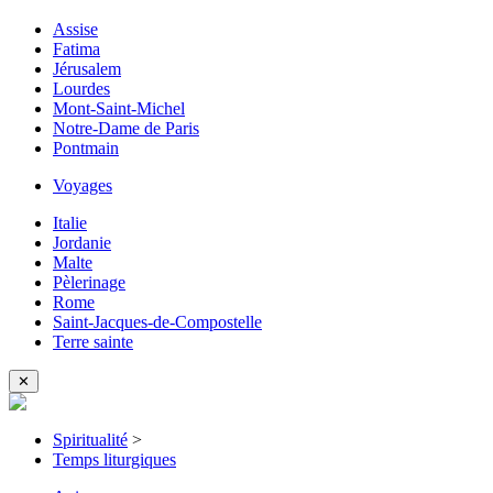
Assise
Fatima
Jérusalem
Lourdes
Mont-Saint-Michel
Notre-Dame de Paris
Pontmain
Voyages
Italie
Jordanie
Malte
Pèlerinage
Rome
Saint-Jacques-de-Compostelle
Terre sainte
✕
Spiritualité
>
Temps liturgiques