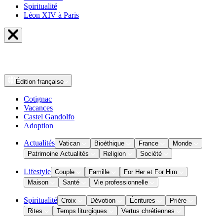
Spiritualité
Léon XIV à Paris
Édition
française
Cotignac
Vacances
Castel Gandolfo
Adoption
Actualités
Vatican
Bioéthique
France
Monde
Patrimoine Actualités
Religion
Société
Lifestyle
Couple
Famille
For Her et For Him
Maison
Santé
Vie professionnelle
Spiritualité
Croix
Dévotion
Écritures
Prière
Rites
Temps liturgiques
Vertus chrétiennes