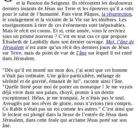
et la Passion du Seigneur. Ils réécoutent les douloureux
derniers instants de Jésus sur Terre et les épreuves qu’il a subi
pour le salut de l’humanité. Puis vient Pâques,
la résurrection
,
le soulagement et la victoire de la Vie sur les ténèbres. Les
enseignements à tirer de ces événements sont inépuisables.
Mais le récit est connu. Et si, cette année, vous le reviviez
sous un prisme nouveau ? C’est en tout cas ce que propose
Élisabeth de Lambilly dans son dernier ouvrage.
Moi, l’âne de
Jérusalem
n’est autre qu’un récit des derniers jours de Jésus
sur Terre, mais du point de vue de
l’âne
sur lequel il est entré
dans Jérusalem.
"Dès qu’il est monté sur mon dos, j’ai senti que cet homme
n’était pas ordinaire. Une grâce particulière, mélange de
sérénité et de gravité, émanait de lui", raconte ainsi l’âne.
"Quelle fierté pour moi de porter un monarque ! Je me voyais
déjà vivre dans son palais, choyé, promis à un destin
exceptionnel. Hélas, je me trompais. Je n’étais pas le seul.
Aveuglés par nos rêves de gloire, nous n’avions rien compris.
Ce Rabbi n’était pas un roi comme les autres." C’est ainsi que
le lecteur est plongé dans la liesse de l’entrée de Jésus dans
Jérusalem, dans cette foule qui acclame Jésus porté sur son
âne.