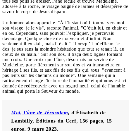
tous ses poils se dresser, l’âne recule et trouve Madeleine,
adossée à la roche, le visage baigné de larmes et désespérée de
savoir le corps de Jésus disparu.
Un homme alors approche. "À l’instant où il tourna vers moi
son visage, je le vis", raconte l'animal. "C’était lui, en chair et
en os. Cependant, sans pouvoir l’expliquer, je percevais
davantage. Quelque chose de nouveau et d’infini. Non
seulement il existait, mais il était." "Lorsqu’il m’effleura le
dos, je sus sans la moindre hésitation que tout se tenait là, au
creux de sa main." Sur son dos, il traça deux lignes formant
une croix. Une croix que l’âne, désormais au service de
Madeleine, porte fièrement sur son dos et va transmettre en
héritage à ses fils, et aux fils de ses fils qui, tous, "avancent à
pas lents sur les chemins du monde". Une semaine qui a
radicalement changé l'histoire de l'humanité et qui nous est ici
donnée de redécouvrir avec un regard neuf, celui de l'humble
animal qui porta le Sauveur du monde.
Moi, l'âne de Jérusalem
, d'Élisabeth de 
Lambilly, Éditions du Cerf, 156 pages, 15 
euros, 9 mars 2023.