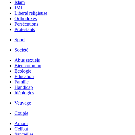
Islam
JMJ
Liberté religieuse
Orthodoxes
Persécutions
Protestants
Sport
Société
Abus sexuels
Bien commun
Écologie
Éducation
Famille
Handicap
Idéologies
Veuvage
Couple
Amour
Célibat
fiancailles