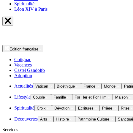
Spiritualité
Léon XIV à Paris
Édition
française
Cotignac
Vacances
Castel Gandolfo
Adoption
Actualités
Vatican
Bioéthique
France
Monde
Patri
Lifestyle
Couple
Famille
For Her et For Him
Maison
Spiritualité
Croix
Dévotion
Écritures
Prière
Rites
Découvertes
Arts
Histoire
Patrimoine Culture
Sanctuai
Services