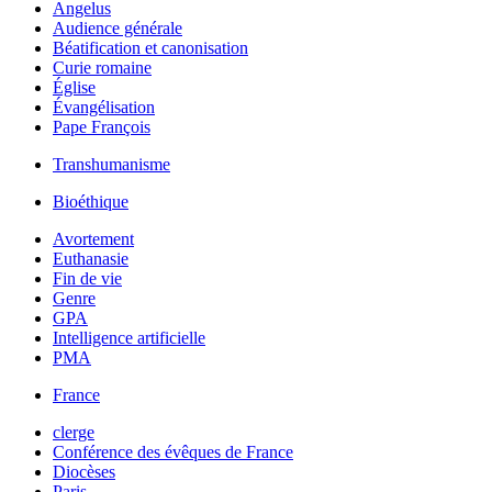
Angelus
Audience générale
Béatification et canonisation
Curie romaine
Église
Évangélisation
Pape François
Transhumanisme
Bioéthique
Avortement
Euthanasie
Fin de vie
Genre
GPA
Intelligence artificielle
PMA
France
clerge
Conférence des évêques de France
Diocèses
Paris