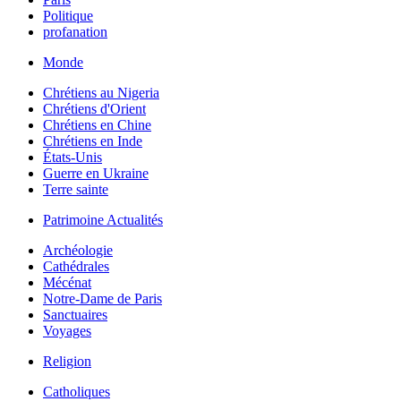
Politique
profanation
Monde
Chrétiens au Nigeria
Chrétiens d'Orient
Chrétiens en Chine
Chrétiens en Inde
États-Unis
Guerre en Ukraine
Terre sainte
Patrimoine Actualités
Archéologie
Cathédrales
Mécénat
Notre-Dame de Paris
Sanctuaires
Voyages
Religion
Catholiques