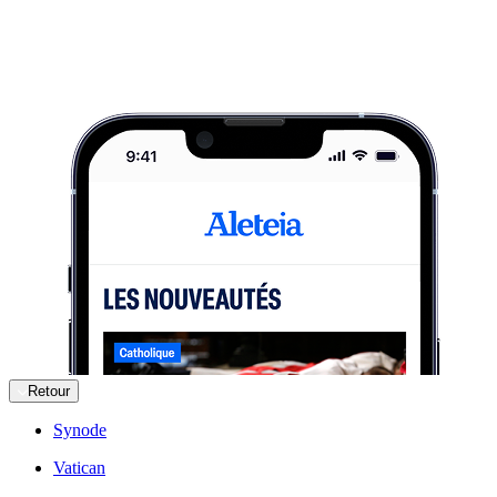
Retour
Synode
Vatican