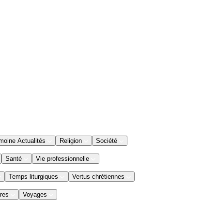
moine Actualités
Religion
Société
Santé
Vie professionnelle
Temps liturgiques
Vertus chrétiennes
res
Voyages