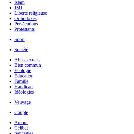
Islam
JMJ
Liberté religieuse
Orthodoxes
Persécutions
Protestants
Sport
Société
Abus sexuels
Bien commun
Écologie
Éducation
Famille
Handicap
Idéologies
Veuvage
Couple
Amour
Célibat
fiancailles