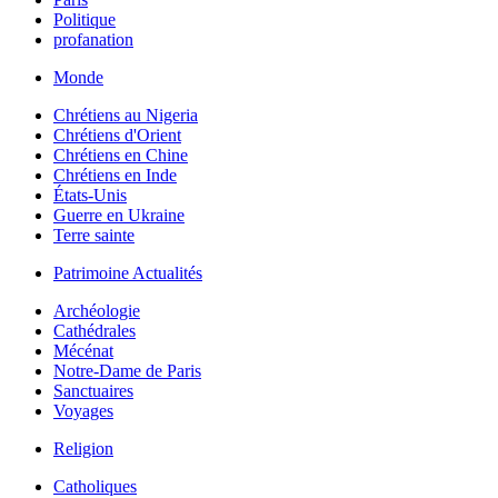
Politique
profanation
Monde
Chrétiens au Nigeria
Chrétiens d'Orient
Chrétiens en Chine
Chrétiens en Inde
États-Unis
Guerre en Ukraine
Terre sainte
Patrimoine Actualités
Archéologie
Cathédrales
Mécénat
Notre-Dame de Paris
Sanctuaires
Voyages
Religion
Catholiques