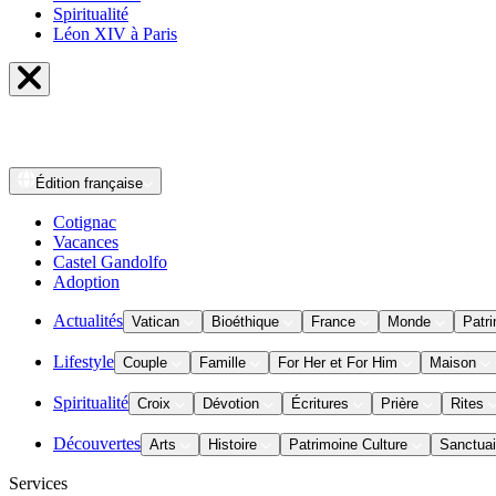
Spiritualité
Léon XIV à Paris
Édition
française
Cotignac
Vacances
Castel Gandolfo
Adoption
Actualités
Vatican
Bioéthique
France
Monde
Patri
Lifestyle
Couple
Famille
For Her et For Him
Maison
Spiritualité
Croix
Dévotion
Écritures
Prière
Rites
Découvertes
Arts
Histoire
Patrimoine Culture
Sanctuai
Services