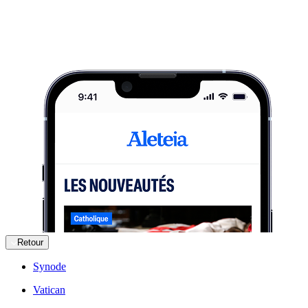
Retour
Synode
Vatican