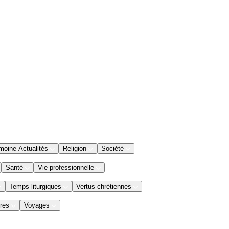
moine Actualités
Religion
Société
Santé
Vie professionnelle
Temps liturgiques
Vertus chrétiennes
res
Voyages