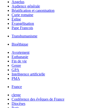
Angelus
Audience générale
Béatification et canonisation
Curie romaine
Église
Évangélisation
Pape François
Transhumanisme
Bioéthique
Avortement
Euthanasie
Fin de vie
Genre
GPA
Intelligence artificielle
PMA
France
clerge
Conférence des évêques de France
Diocèses
Paris