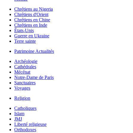
Chrétiens au Nigeria
Chrétiens d'Orient
Chrétiens en Chine
Chrétiens en Inde
États-Unis
Guerre en Ukraine
Terre sainte
Patrimoine Actualités
Archéologie
Cathédrales
Mécénat
Notre-Dame de Paris
Sanctuaires
Voyages
Religion
Catholiques
Islam
JMJ
Liberté religieuse
Orthodoxes