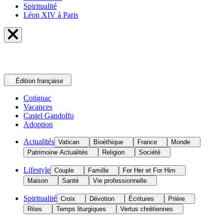
Spiritualité
Léon XIV à Paris
Édition
française
Cotignac
Vacances
Castel Gandolfo
Adoption
Actualités
Vatican
Bioéthique
France
Monde
Patrimoine Actualités
Religion
Société
Lifestyle
Couple
Famille
For Her et For Him
Maison
Santé
Vie professionnelle
Spiritualité
Croix
Dévotion
Écritures
Prière
Rites
Temps liturgiques
Vertus chrétiennes