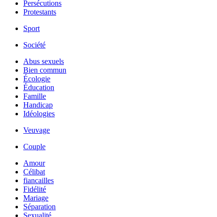
Persécutions
Protestants
Sport
Société
Abus sexuels
Bien commun
Écologie
Éducation
Famille
Handicap
Idéologies
Veuvage
Couple
Amour
Célibat
fiancailles
Fidélité
Mariage
Séparation
Sexualité