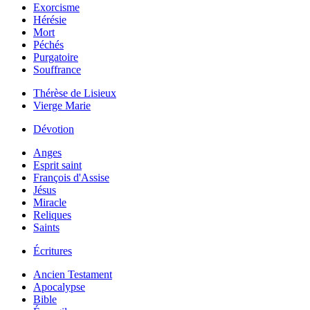
Exorcisme
Hérésie
Mort
Péchés
Purgatoire
Souffrance
Thérèse de Lisieux
Vierge Marie
Dévotion
Anges
Esprit saint
François d'Assise
Jésus
Miracle
Reliques
Saints
Écritures
Ancien Testament
Apocalypse
Bible