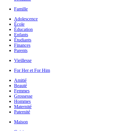
Famille
Adolescence
École
Éducation
Enfants
Étudiants
Finances
Parents
Vieillesse
For Her et For Him
Amitié
Beauté
Femmes
Grossesse
Hommes
Maternité
Paternité
Maison