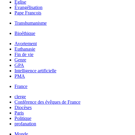
Église
Évangélisation
Pape François
Transhumanisme
Bioéthique
Avortement
Euthanasie
Fin de vie
Genre
GPA
Intelligence artificielle
PMA
France
clerge
Conférence des évêques de France
Diocèses
Paris
Politique
profanation
Monde