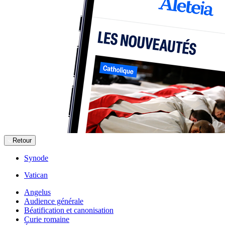
Retour
Synode
Vatican
Angelus
Audience générale
Béatification et canonisation
Curie romaine