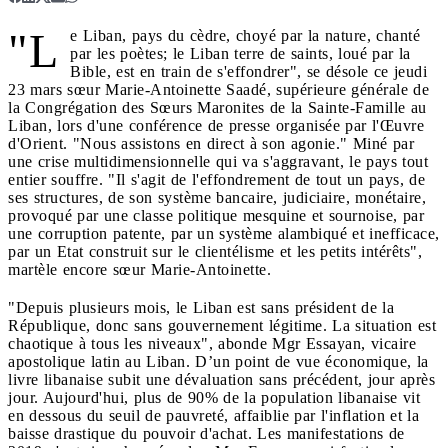
"L
e Liban, pays du cèdre, choyé par la nature, chanté
par les poètes; le Liban terre de saints, loué par la
Bible, est en train de s'effondrer", se désole ce jeudi
23 mars sœur Marie-Antoinette Saadé, supérieure générale de
la Congrégation des Sœurs Maronites de la Sainte-Famille au
Liban, lors d'une conférence de presse organisée par l'Œuvre
d'Orient. "Nous assistons en direct à son agonie." Miné par
une crise multidimensionnelle qui va s'aggravant, le pays tout
entier souffre. "Il s'agit de l'effondrement de tout un pays, de
ses structures, de son système bancaire, judiciaire, monétaire,
provoqué par une classe politique mesquine et sournoise, par
une corruption patente, par un système alambiqué et inefficace,
par un Etat construit sur le clientélisme et les petits intérêts",
martèle encore sœur Marie-Antoinette.
"Depuis plusieurs mois, le Liban est sans président de la
République, donc sans gouvernement légitime. La situation est
chaotique à tous les niveaux", abonde Mgr Essayan, vicaire
apostolique latin au Liban. D’un point de vue économique, la
livre libanaise subit une dévaluation sans précédent, jour après
jour. Aujourd'hui, plus de 90% de la population libanaise vit
en dessous du seuil de pauvreté, affaiblie par l'inflation et la
baisse drastique du pouvoir d'achat. Les manifestations de