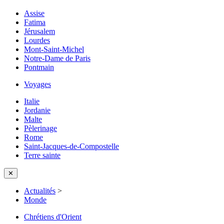
Assise
Fatima
Jérusalem
Lourdes
Mont-Saint-Michel
Notre-Dame de Paris
Pontmain
Voyages
Italie
Jordanie
Malte
Pèlerinage
Rome
Saint-Jacques-de-Compostelle
Terre sainte
✕
Actualités
>
Monde
Chrétiens d'Orient