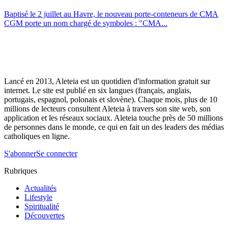
Baptisé le 2 juillet au Havre, le nouveau porte-conteneurs de CMA
CGM porte un nom chargé de symboles : "CMA...
Lancé en 2013, Aleteia est un quotidien d'information gratuit sur
internet. Le site est publié en six langues (français, anglais,
portugais, espagnol, polonais et slovène). Chaque mois, plus de 10
millions de lecteurs consultent Aleteia à travers son site web, son
application et les réseaux sociaux. Aleteia touche près de 50 millions
de personnes dans le monde, ce qui en fait un des leaders des médias
catholiques en ligne.
S'abonner
Se connecter
Rubriques
Actualités
Lifestyle
Spiritualité
Découvertes