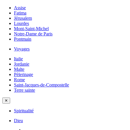
Assise
Fatima
Jérusalem
Lourdes
Mont-Saint-Michel
Notre-Dame de Paris
Pontmain
Voyages
Italie
Jordanie
Malte
Pèlerinage
Rome
Saint-Jacques-de-Compostelle
Terre sainte
✕
Spiritualité
Dieu