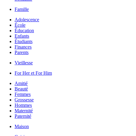
Famille
Adolescence
École
Éducation
Enfants
Étudiants
Finances
Parents
Vieillesse
For Her et For Him
Amitié
Beauté
Femmes
Grossesse
Hommes
Maternité
Paternité
Maison