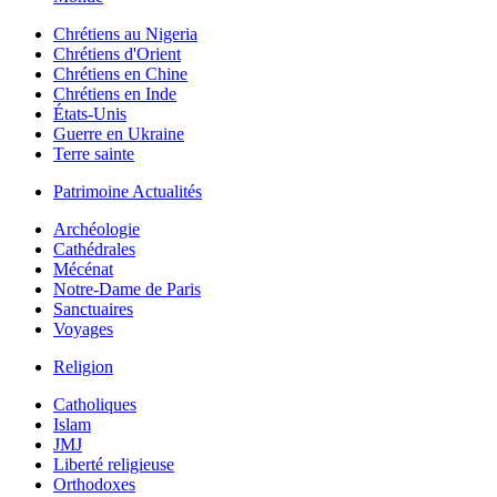
Chrétiens au Nigeria
Chrétiens d'Orient
Chrétiens en Chine
Chrétiens en Inde
États-Unis
Guerre en Ukraine
Terre sainte
Patrimoine Actualités
Archéologie
Cathédrales
Mécénat
Notre-Dame de Paris
Sanctuaires
Voyages
Religion
Catholiques
Islam
JMJ
Liberté religieuse
Orthodoxes