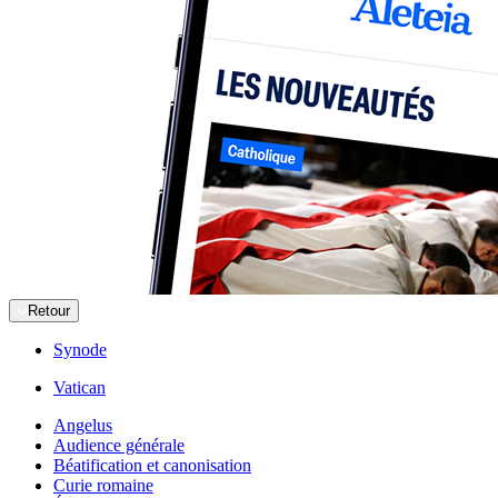
Retour
Synode
Vatican
Angelus
Audience générale
Béatification et canonisation
Curie romaine