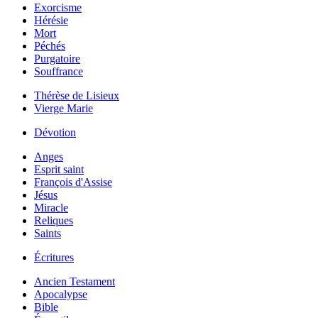
Exorcisme
Hérésie
Mort
Péchés
Purgatoire
Souffrance
Thérèse de Lisieux
Vierge Marie
Dévotion
Anges
Esprit saint
François d'Assise
Jésus
Miracle
Reliques
Saints
Écritures
Ancien Testament
Apocalypse
Bible