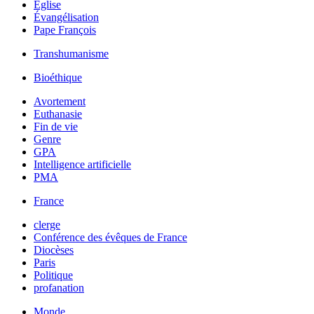
Église
Évangélisation
Pape François
Transhumanisme
Bioéthique
Avortement
Euthanasie
Fin de vie
Genre
GPA
Intelligence artificielle
PMA
France
clerge
Conférence des évêques de France
Diocèses
Paris
Politique
profanation
Monde