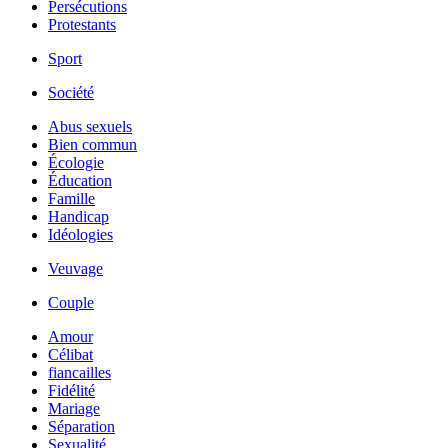
Persécutions
Protestants
Sport
Société
Abus sexuels
Bien commun
Écologie
Éducation
Famille
Handicap
Idéologies
Veuvage
Couple
Amour
Célibat
fiancailles
Fidélité
Mariage
Séparation
Sexualité