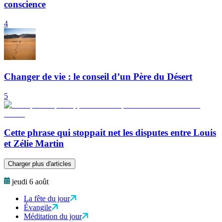
conscience
4
Changer de vie : le conseil d’un Père du Désert
5
Cette phrase qui stoppait net les disputes entre Louis
et Zélie Martin
Charger plus d'articles
jeudi 6 août
La fête du jour
Évangile
Méditation du jour