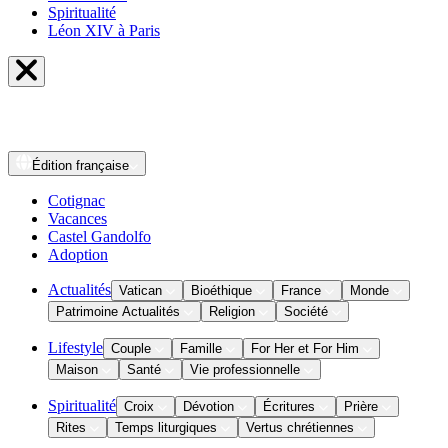
Spiritualité
Léon XIV à Paris
Édition
française
Cotignac
Vacances
Castel Gandolfo
Adoption
Actualités
Vatican
Bioéthique
France
Monde
Patrimoine Actualités
Religion
Société
Lifestyle
Couple
Famille
For Her et For Him
Maison
Santé
Vie professionnelle
Spiritualité
Croix
Dévotion
Écritures
Prière
Rites
Temps liturgiques
Vertus chrétiennes