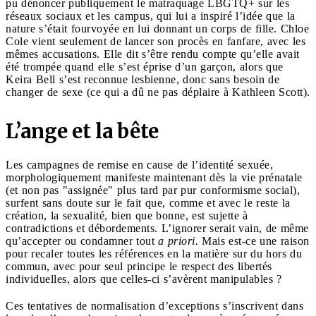
pu dénoncer publiquement le matraquage LBGTQ+ sur les
réseaux sociaux et les campus, qui lui a inspiré l’idée que la
nature s’était fourvoyée en lui donnant un corps de fille. Chloe
Cole vient seulement de lancer son procès en fanfare, avec les
mêmes accusations. Elle dit s’être rendu compte qu’elle avait
été trompée quand elle s’est éprise d’un garçon, alors que
Keira Bell s’est reconnue lesbienne, donc sans besoin de
changer de sexe (ce qui a dû ne pas déplaire à Kathleen Scott).
L’ange et la bête
Les campagnes de remise en cause de l’identité sexuée,
morphologiquement manifeste maintenant dès la vie prénatale
(et non pas "assignée" plus tard par pur conformisme social),
surfent sans doute sur le fait que, comme et avec le reste la
création, la sexualité, bien que bonne, est sujette à
contradictions et débordements. L’ignorer serait vain, de même
qu’accepter ou condamner tout
a priori.
Mais est-ce une raison
pour recaler toutes les références en la matière sur du hors du
commun, avec pour seul principe le respect des libertés
individuelles, alors que celles-ci s’avèrent manipulables ?
Ces tentatives de normalisation d’exceptions s’inscrivent dans