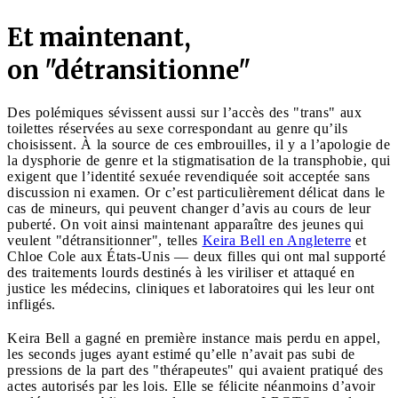
Et maintenant,
on "détransitionne"
Des polémiques sévissent aussi sur l’accès des "trans" aux
toilettes réservées au sexe correspondant au genre qu’ils
choisissent. À la source de ces embrouilles, il y a l’apologie de
la dysphorie de genre et la stigmatisation de la transphobie, qui
exigent que l’identité sexuée revendiquée soit acceptée sans
discussion ni examen. Or c’est particulièrement délicat dans le
cas de mineurs, qui peuvent changer d’avis au cours de leur
puberté. On voit ainsi maintenant apparaître des jeunes qui
veulent "détransitionner", telles
Keira Bell en Angleterre
et
Chloe Cole aux États-Unis — deux filles qui ont mal supporté
des traitements lourds destinés à les viriliser et attaqué en
justice les médecins, cliniques et laboratoires qui les leur ont
infligés.
Keira Bell a gagné en première instance mais perdu en appel,
les seconds juges ayant estimé qu’elle n’avait pas subi de
pressions de la part des "thérapeutes" qui avaient pratiqué des
actes autorisés par les lois. Elle se félicite néanmoins d’avoir