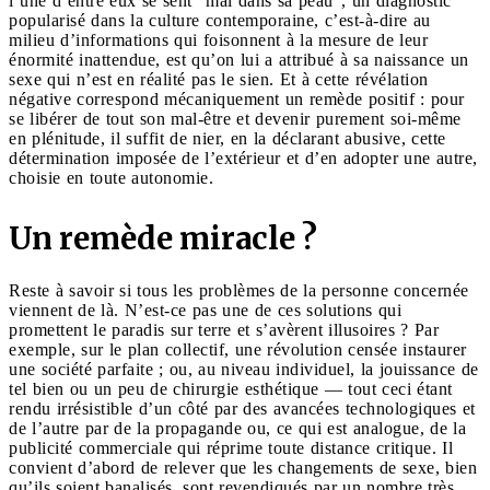
l’une d’entre eux se sent "mal dans sa peau", un diagnostic
popularisé dans la culture contemporaine, c’est-à-dire au
milieu d’informations qui foisonnent à la mesure de leur
énormité inattendue, est qu’on lui a attribué à sa naissance un
sexe qui n’est en réalité pas le sien. Et à cette révélation
négative correspond mécaniquement un remède positif : pour
se libérer de tout son mal-être et devenir purement soi-même
en plénitude, il suffit de nier, en la déclarant abusive, cette
détermination imposée de l’extérieur et d’en adopter une autre,
choisie en toute autonomie.
Un remède miracle ?
Reste à savoir si tous les problèmes de la personne concernée
viennent de là. N’est-ce pas une de ces solutions qui
promettent le paradis sur terre et s’avèrent illusoires ? Par
exemple, sur le plan collectif, une révolution censée instaurer
une société parfaite ; ou, au niveau individuel, la jouissance de
tel bien ou un peu de chirurgie esthétique — tout ceci étant
rendu irrésistible d’un côté par des avancées technologiques et
de l’autre par de la propagande ou, ce qui est analogue, de la
publicité commerciale qui réprime toute distance critique. Il
convient d’abord de relever que les changements de sexe, bien
qu’ils soient banalisés, sont revendiqués par un nombre très