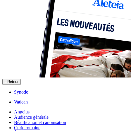
Retour
Synode
Vatican
Angelus
Audience générale
Béatification et canonisation
Curie romaine