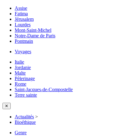
Assise
Fatima
Jérusalem
Lourdes
Mont-Saint-Michel
Notre-Dame de Paris
Pontmain
Voyages
Italie
Jordanie
Malte
Pèlerinage
Rome
Saint-Jacques-de-Compostelle
Terre sainte
✕
Actualités
>
Bioéthique
Genre