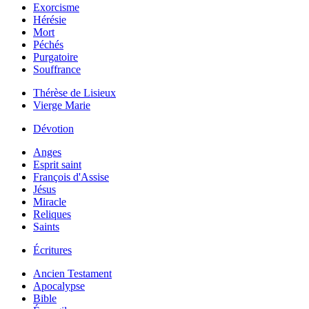
Exorcisme
Hérésie
Mort
Péchés
Purgatoire
Souffrance
Thérèse de Lisieux
Vierge Marie
Dévotion
Anges
Esprit saint
François d'Assise
Jésus
Miracle
Reliques
Saints
Écritures
Ancien Testament
Apocalypse
Bible