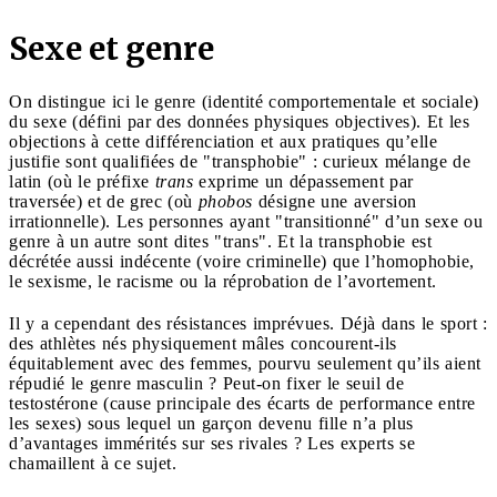
Sexe et genre
On distingue ici le genre (identité comportementale et sociale)
du sexe (défini par des données physiques objectives). Et les
objections à cette différenciation et aux pratiques qu’elle
justifie sont qualifiées de "transphobie" : curieux mélange de
latin (où le préfixe
trans
exprime un dépassement par
traversée) et de grec (où
phobos
désigne une aversion
irrationnelle). Les personnes ayant "transitionné" d’un sexe ou
genre à un autre sont dites "trans". Et la transphobie est
décrétée aussi indécente (voire criminelle) que l’homophobie,
le sexisme, le racisme ou la réprobation de l’avortement.
Il y a cependant des résistances imprévues. Déjà dans le sport :
des athlètes nés physiquement mâles concourent-ils
équitablement avec des femmes, pourvu seulement qu’ils aient
répudié le genre masculin ? Peut-on fixer le seuil de
testostérone (cause principale des écarts de performance entre
les sexes) sous lequel un garçon devenu fille n’a plus
d’avantages immérités sur ses rivales ? Les experts se
chamaillent à ce sujet.