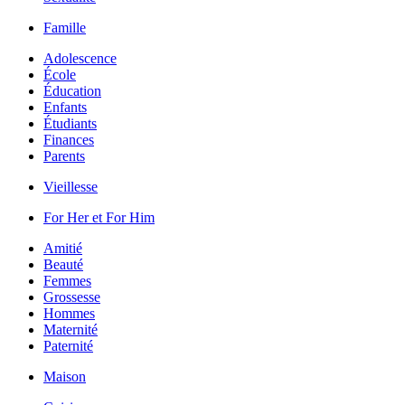
Famille
Adolescence
École
Éducation
Enfants
Étudiants
Finances
Parents
Vieillesse
For Her et For Him
Amitié
Beauté
Femmes
Grossesse
Hommes
Maternité
Paternité
Maison