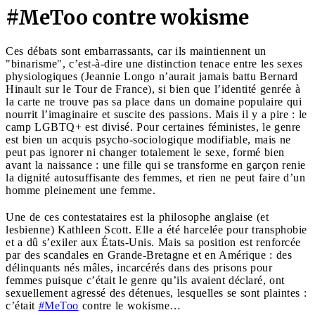
#MeToo contre wokisme
Ces débats sont embarrassants, car ils maintiennent un
"binarisme", c’est-à-dire une distinction tenace entre les sexes
physiologiques (Jeannie Longo n’aurait jamais battu Bernard
Hinault sur le Tour de France), si bien que l’identité genrée à
la carte ne trouve pas sa place dans un domaine populaire qui
nourrit l’imaginaire et suscite des passions. Mais il y a pire : le
camp LGBTQ+ est divisé. Pour certaines féministes, le genre
est bien un acquis psycho-sociologique modifiable, mais ne
peut pas ignorer ni changer totalement le sexe, formé bien
avant la naissance : une fille qui se transforme en garçon renie
la dignité autosuffisante des femmes, et rien ne peut faire d’un
homme pleinement une femme.
Une de ces contestataires est la philosophe anglaise (et
lesbienne) Kathleen Scott. Elle a été harcelée pour transphobie
et a dû s’exiler aux États-Unis. Mais sa position est renforcée
par des scandales en Grande-Bretagne et en Amérique : des
délinquants nés mâles, incarcérés dans des prisons pour
femmes puisque c’était le genre qu’ils avaient déclaré, ont
sexuellement agressé des détenues, lesquelles se sont plaintes :
c’était
#MeToo
contre le wokisme…