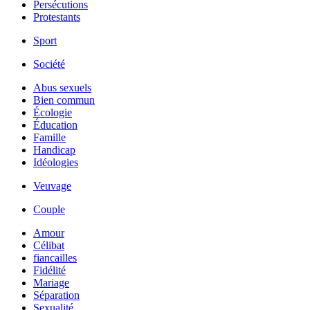
Persécutions
Protestants
Sport
Société
Abus sexuels
Bien commun
Écologie
Éducation
Famille
Handicap
Idéologies
Veuvage
Couple
Amour
Célibat
fiancailles
Fidélité
Mariage
Séparation
Sexualité