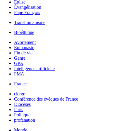
Église
Évangélisation
Pape François
Transhumanisme
Bioéthique
Avortement
Euthanasie
Fin de vie
Genre
GPA
Intelligence artificielle
PMA
France
clerge
Conférence des évêques de France
Diocèses
Paris
Politique
profanation
Monde