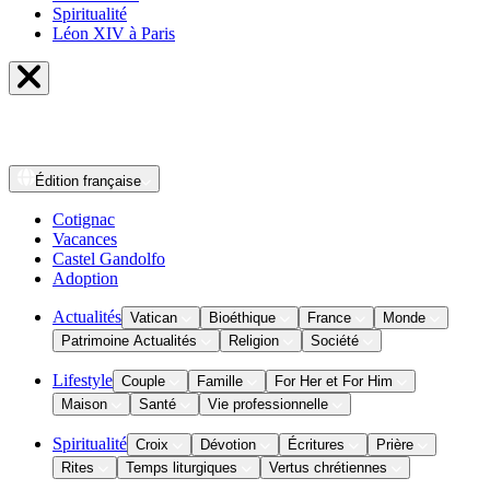
Spiritualité
Léon XIV à Paris
Édition
française
Cotignac
Vacances
Castel Gandolfo
Adoption
Actualités
Vatican
Bioéthique
France
Monde
Patrimoine Actualités
Religion
Société
Lifestyle
Couple
Famille
For Her et For Him
Maison
Santé
Vie professionnelle
Spiritualité
Croix
Dévotion
Écritures
Prière
Rites
Temps liturgiques
Vertus chrétiennes