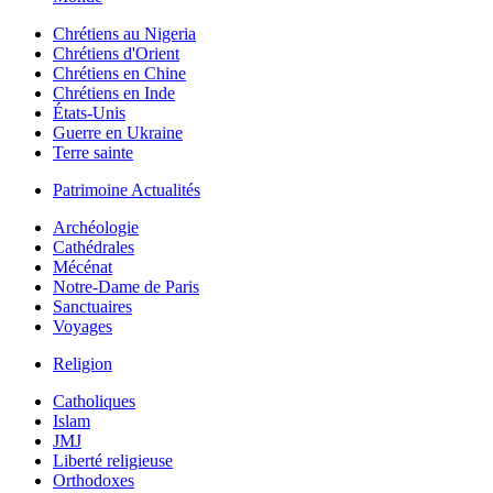
Chrétiens au Nigeria
Chrétiens d'Orient
Chrétiens en Chine
Chrétiens en Inde
États-Unis
Guerre en Ukraine
Terre sainte
Patrimoine Actualités
Archéologie
Cathédrales
Mécénat
Notre-Dame de Paris
Sanctuaires
Voyages
Religion
Catholiques
Islam
JMJ
Liberté religieuse
Orthodoxes