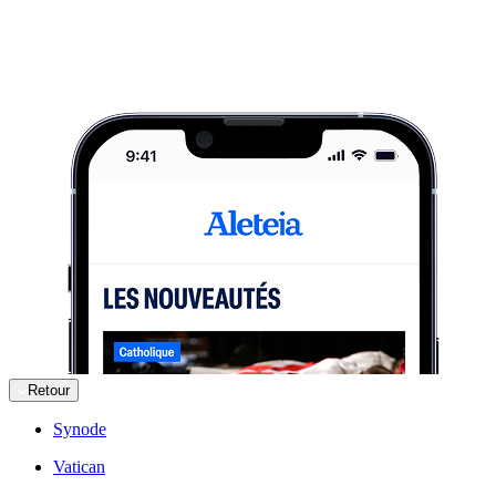
Retour
Synode
Vatican