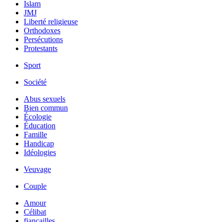
Islam
JMJ
Liberté religieuse
Orthodoxes
Persécutions
Protestants
Sport
Société
Abus sexuels
Bien commun
Écologie
Éducation
Famille
Handicap
Idéologies
Veuvage
Couple
Amour
Célibat
fiancailles