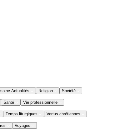
moine Actualités
Religion
Société
Santé
Vie professionnelle
Temps liturgiques
Vertus chrétiennes
res
Voyages