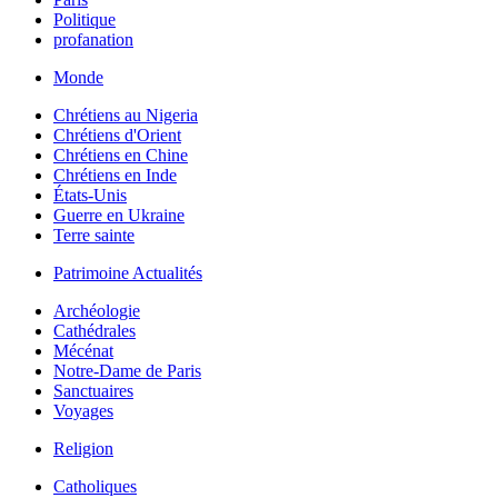
Politique
profanation
Monde
Chrétiens au Nigeria
Chrétiens d'Orient
Chrétiens en Chine
Chrétiens en Inde
États-Unis
Guerre en Ukraine
Terre sainte
Patrimoine Actualités
Archéologie
Cathédrales
Mécénat
Notre-Dame de Paris
Sanctuaires
Voyages
Religion
Catholiques