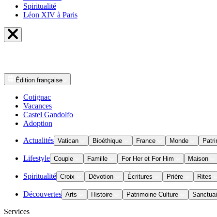
Spiritualité
Léon XIV à Paris
Édition
française
Cotignac
Vacances
Castel Gandolfo
Adoption
Actualités
Vatican
Bioéthique
France
Monde
Patri
Lifestyle
Couple
Famille
For Her et For Him
Maison
Spiritualité
Croix
Dévotion
Écritures
Prière
Rites
Découvertes
Arts
Histoire
Patrimoine Culture
Sanctuai
Services