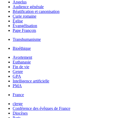
Angelus
Audience générale
Béatification et canonisation
Curie romaine
Église
Évangélisation
Pape François
Transhumanisme
Bioéthique
Avortement
Euthanasie
Fin de vie
Genre
GPA
Intelligence artificielle
PMA
France
clerge
Conférence des évêques de France
Diocèses
Paris