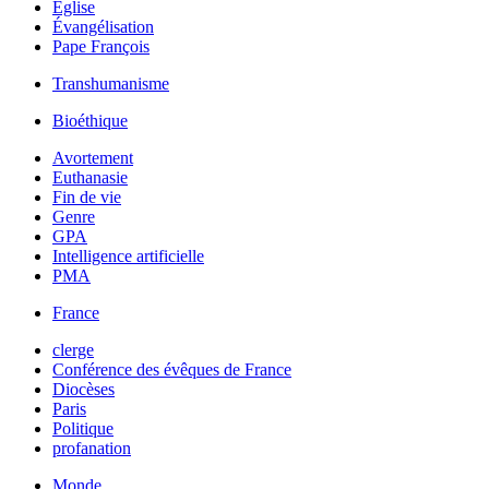
Église
Évangélisation
Pape François
Transhumanisme
Bioéthique
Avortement
Euthanasie
Fin de vie
Genre
GPA
Intelligence artificielle
PMA
France
clerge
Conférence des évêques de France
Diocèses
Paris
Politique
profanation
Monde