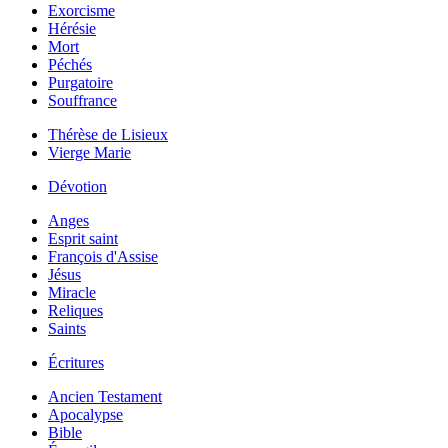
Exorcisme
Hérésie
Mort
Péchés
Purgatoire
Souffrance
Thérèse de Lisieux
Vierge Marie
Dévotion
Anges
Esprit saint
François d'Assise
Jésus
Miracle
Reliques
Saints
Écritures
Ancien Testament
Apocalypse
Bible