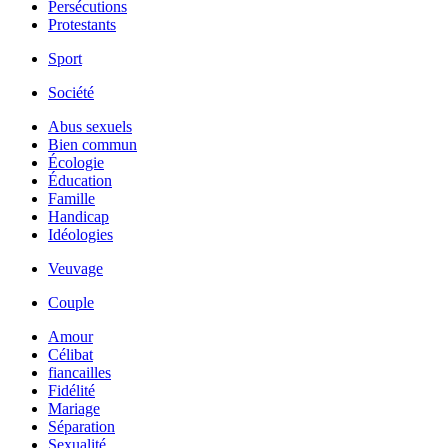
Persécutions
Protestants
Sport
Société
Abus sexuels
Bien commun
Écologie
Éducation
Famille
Handicap
Idéologies
Veuvage
Couple
Amour
Célibat
fiancailles
Fidélité
Mariage
Séparation
Sexualité