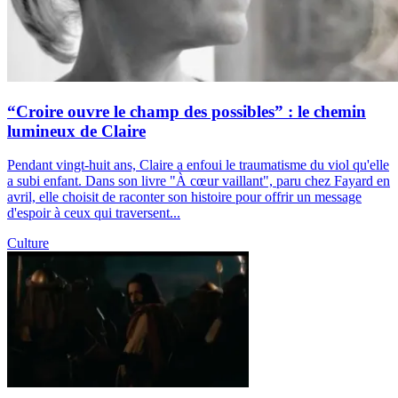
“Croire ouvre le champ des possibles” : le chemin
lumineux de Claire
Pendant vingt-huit ans, Claire a enfoui le traumatisme du viol qu'elle
a subi enfant. Dans son livre "À cœur vaillant", paru chez Fayard en
avril, elle choisit de raconter son histoire pour offrir un message
d'espoir à ceux qui traversent...
Culture