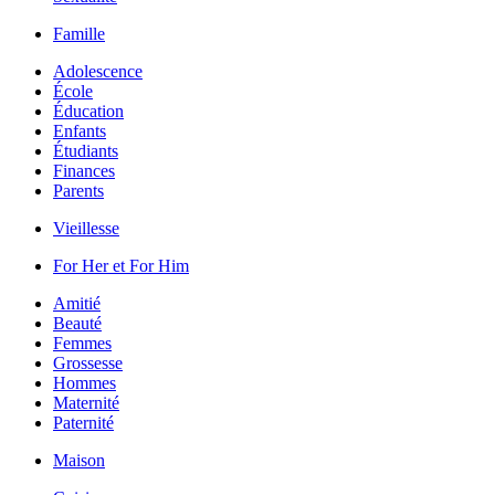
Famille
Adolescence
École
Éducation
Enfants
Étudiants
Finances
Parents
Vieillesse
For Her et For Him
Amitié
Beauté
Femmes
Grossesse
Hommes
Maternité
Paternité
Maison