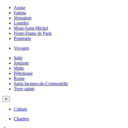
Assise
Fatima
Jérusalem
Lourdes
Mont-Saint-Michel
Notre-Dame de Paris
Pontmain
Voyages
Italie
Jordanie
Malte
Pèlerinage
Rome
Saint-Jacques-de-Compostelle
Terre sainte
✕
Culture
Chartres