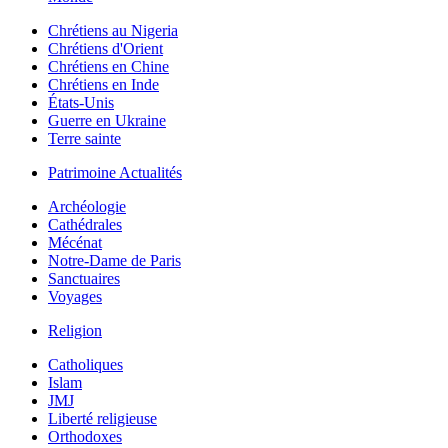
Chrétiens au Nigeria
Chrétiens d'Orient
Chrétiens en Chine
Chrétiens en Inde
États-Unis
Guerre en Ukraine
Terre sainte
Patrimoine Actualités
Archéologie
Cathédrales
Mécénat
Notre-Dame de Paris
Sanctuaires
Voyages
Religion
Catholiques
Islam
JMJ
Liberté religieuse
Orthodoxes