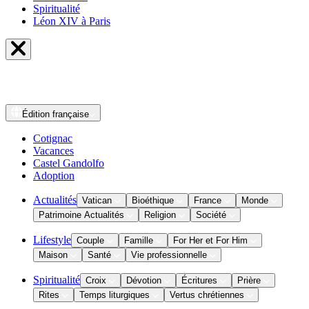
Spiritualité
Léon XIV à Paris
Édition
française
Cotignac
Vacances
Castel Gandolfo
Adoption
Actualités
Vatican
Bioéthique
France
Monde
Patrimoine Actualités
Religion
Société
Lifestyle
Couple
Famille
For Her et For Him
Maison
Santé
Vie professionnelle
Spiritualité
Croix
Dévotion
Écritures
Prière
Rites
Temps liturgiques
Vertus chrétiennes