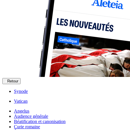
Retour
Synode
Vatican
Angelus
Audience générale
Béatification et canonisation
Curie romaine