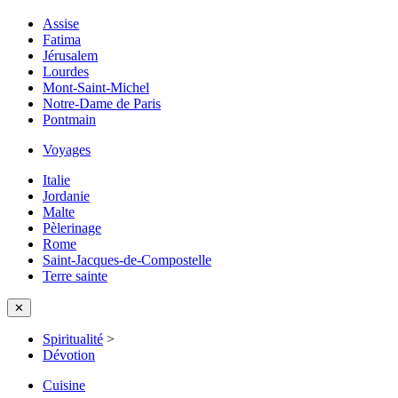
Assise
Fatima
Jérusalem
Lourdes
Mont-Saint-Michel
Notre-Dame de Paris
Pontmain
Voyages
Italie
Jordanie
Malte
Pèlerinage
Rome
Saint-Jacques-de-Compostelle
Terre sainte
✕
Spiritualité
>
Dévotion
Cuisine