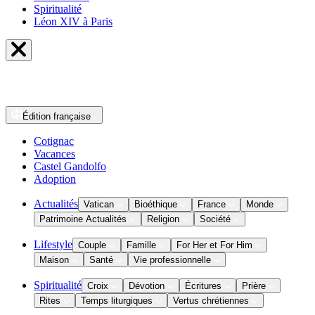
Spiritualité
Léon XIV à Paris
Édition
française
Cotignac
Vacances
Castel Gandolfo
Adoption
Actualités
Vatican
Bioéthique
France
Monde
Patrimoine Actualités
Religion
Société
Lifestyle
Couple
Famille
For Her et For Him
Maison
Santé
Vie professionnelle
Spiritualité
Croix
Dévotion
Écritures
Prière
Rites
Temps liturgiques
Vertus chrétiennes