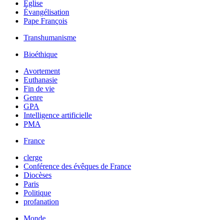
Église
Évangélisation
Pape François
Transhumanisme
Bioéthique
Avortement
Euthanasie
Fin de vie
Genre
GPA
Intelligence artificielle
PMA
France
clerge
Conférence des évêques de France
Diocèses
Paris
Politique
profanation
Monde