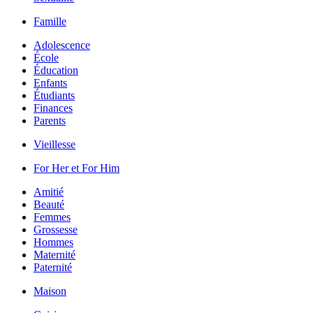
Famille
Adolescence
École
Éducation
Enfants
Étudiants
Finances
Parents
Vieillesse
For Her et For Him
Amitié
Beauté
Femmes
Grossesse
Hommes
Maternité
Paternité
Maison