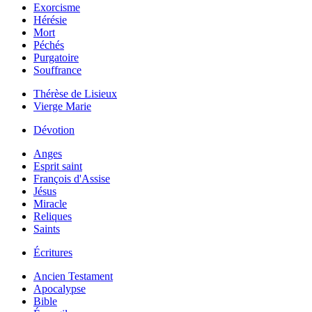
Exorcisme
Hérésie
Mort
Péchés
Purgatoire
Souffrance
Thérèse de Lisieux
Vierge Marie
Dévotion
Anges
Esprit saint
François d'Assise
Jésus
Miracle
Reliques
Saints
Écritures
Ancien Testament
Apocalypse
Bible