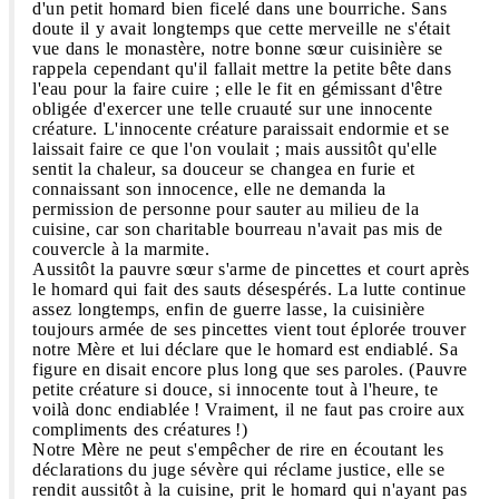
d'un petit homard bien ficelé dans une bourriche. Sans
doute il y avait longtemps que cette merveille ne s'était
vue dans le monastère, notre bonne sœur cuisinière se
rappela cependant qu'il fallait mettre la petite bête dans
l'eau pour la faire cuire ; elle le fit en gémissant d'être
obligée d'exercer une telle cruauté sur une innocente
créature. L'innocente créature paraissait endormie et se
laissait faire ce que l'on voulait ; mais aussitôt qu'elle
sentit la chaleur, sa douceur se changea en furie et
connaissant son innocence, elle ne demanda la
permission de personne pour sauter au milieu de la
cuisine, car son charitable bourreau n'avait pas mis de
couvercle à la marmite.
Aussitôt la pauvre sœur s'arme de pincettes et court après
le homard qui fait des sauts désespérés. La lutte continue
assez longtemps, enfin de guerre lasse, la cuisinière
toujours armée de ses pincettes vient tout éplorée trouver
notre Mère et lui déclare que le homard est endiablé. Sa
figure en disait encore plus long que ses paroles. (Pauvre
petite créature si douce, si innocente tout à l'heure, te
voilà donc endiablée ! Vraiment, il ne faut pas croire aux
compliments des créatures !)
Notre Mère ne peut s'empêcher de rire en écoutant les
déclarations du juge sévère qui réclame justice, elle se
rendit aussitôt à la cuisine, prit le homard qui n'ayant pas