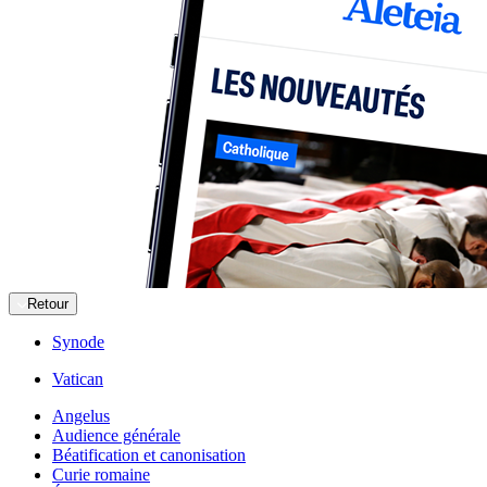
Retour
Synode
Vatican
Angelus
Audience générale
Béatification et canonisation
Curie romaine