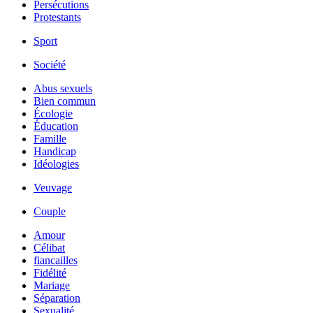
Persécutions
Protestants
Sport
Société
Abus sexuels
Bien commun
Écologie
Éducation
Famille
Handicap
Idéologies
Veuvage
Couple
Amour
Célibat
fiancailles
Fidélité
Mariage
Séparation
Sexualité