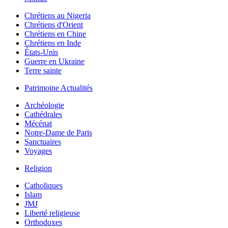
Chrétiens au Nigeria
Chrétiens d'Orient
Chrétiens en Chine
Chrétiens en Inde
États-Unis
Guerre en Ukraine
Terre sainte
Patrimoine Actualités
Archéologie
Cathédrales
Mécénat
Notre-Dame de Paris
Sanctuaires
Voyages
Religion
Catholiques
Islam
JMJ
Liberté religieuse
Orthodoxes