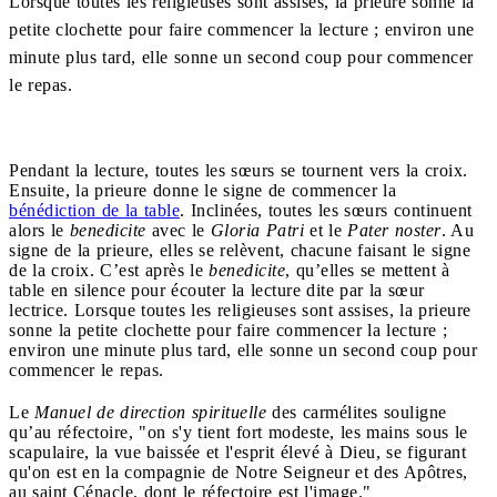
Lorsque toutes les religieuses sont assises, la prieure sonne la
petite clochette pour faire commencer la lecture ; environ une
minute plus tard, elle sonne un second coup pour commencer
le repas.
Pendant la lecture, toutes les sœurs se tournent vers la croix.
Ensuite, la prieure donne le signe de commencer la
bénédiction de la table
. Inclinées, toutes les sœurs continuent
alors le
benedicite
avec le
Gloria Patri
et le
Pater noster
. Au
signe de la prieure, elles se relèvent, chacune faisant le signe
de la croix. C’est après le
benedicite
, qu’elles se mettent à
table en silence pour écouter la lecture dite par la sœur
lectrice. Lorsque toutes les religieuses sont assises, la prieure
sonne la petite clochette pour faire commencer la lecture ;
environ une minute plus tard, elle sonne un second coup pour
commencer le repas.
Le
Manuel de direction spirituelle
des carmélites souligne
qu’au réfectoire, "on s'y tient fort modeste, les mains sous le
scapulaire, la vue baissée et l'esprit élevé à Dieu, se figurant
qu'on est en la compagnie de Notre Seigneur et des Apôtres,
au saint Cénacle, dont le réfectoire est l'image."