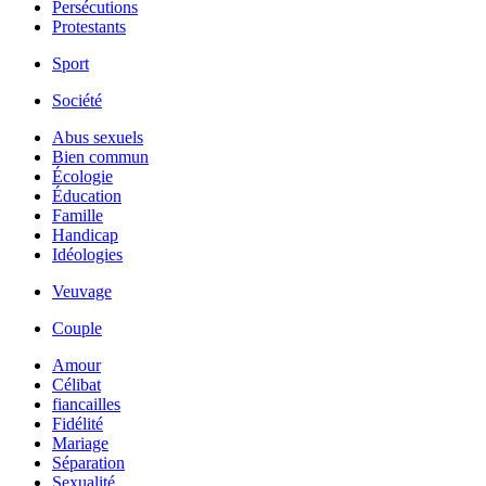
Persécutions
Protestants
Sport
Société
Abus sexuels
Bien commun
Écologie
Éducation
Famille
Handicap
Idéologies
Veuvage
Couple
Amour
Célibat
fiancailles
Fidélité
Mariage
Séparation
Sexualité