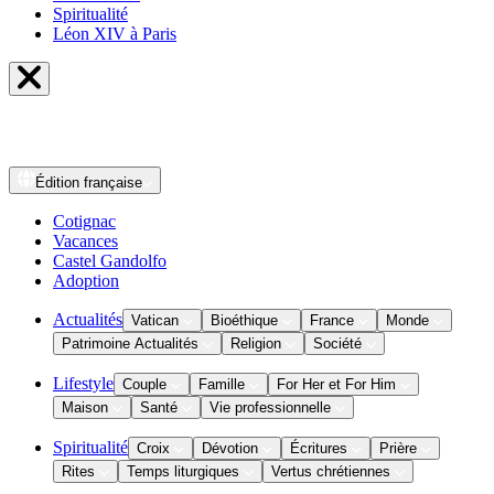
Spiritualité
Léon XIV à Paris
Édition
française
Cotignac
Vacances
Castel Gandolfo
Adoption
Actualités
Vatican
Bioéthique
France
Monde
Patrimoine Actualités
Religion
Société
Lifestyle
Couple
Famille
For Her et For Him
Maison
Santé
Vie professionnelle
Spiritualité
Croix
Dévotion
Écritures
Prière
Rites
Temps liturgiques
Vertus chrétiennes