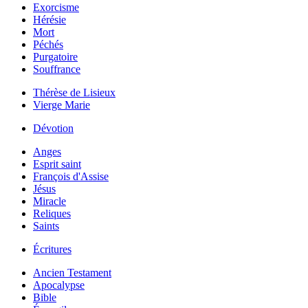
Exorcisme
Hérésie
Mort
Péchés
Purgatoire
Souffrance
Thérèse de Lisieux
Vierge Marie
Dévotion
Anges
Esprit saint
François d'Assise
Jésus
Miracle
Reliques
Saints
Écritures
Ancien Testament
Apocalypse
Bible