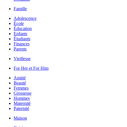
Famille
Adolescence
École
Éducation
Enfants
Étudiants
Finances
Parents
Vieillesse
For Her et For Him
Amitié
Beauté
Femmes
Grossesse
Hommes
Maternité
Paternité
Maison