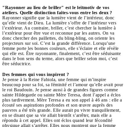
"Rayonner au lieu de briller" est le leitmotiv de vos
ateliers.
Quelle distinction faites-vous entre les deux ?
Rayonner signifie que la lumière vient de l’intérieur, donc
qu’elle vient de Dieu. La lumière s’offre de l’intérieur vers
l’extérieur. Au contraire, briller, c’est chercher la lumière à
l’extérieur pour être vue et reconnue par les autres. On va
donc chercher des paillettes, du bling-bling, on oriente les
projecteurs sur soi. C’est la grande différence. Lorsqu’une
femme porte les bonnes couleurs, elle s’éclaire et elle révèle
qui elle est. Être rayonnante, finalement, c’est être séduisante
dans le bon sens du terme, alors que briller selon moi, c’est
être séductrice.
Des femmes qui vous inspirent ?
Je pense à la Reine Fabiola, une femme qui m’inspire
beaucoup pour sa foi, sa féminité et l’amour qu’elle avait pour
le roi Baudouin. Je pense aussi à de grandes figures comme
sainte Hildegarde ou sainte Mère Teresa, dont l’appel a éclos
plus tardivement. Mère Teresa a eu son appel à 46 ans : elle a
écouté ses aspirations profondes et son œuvre auprès des
pauvres a été très grande. Elle aurait pu vivre tranquillement,
en se disant que sa vie allait bientôt s’arrêter, mais elle a
répondu à cet appel. Elles ont éclos quand leur fécondité
physique allait s’arrêter. Elles nous montrent que la femme