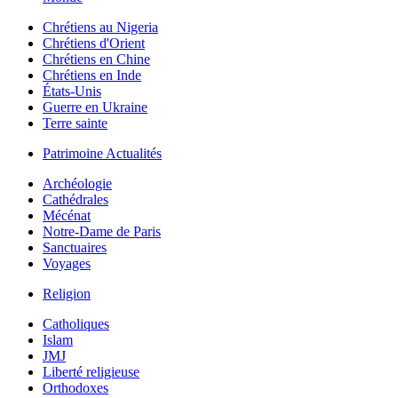
Chrétiens au Nigeria
Chrétiens d'Orient
Chrétiens en Chine
Chrétiens en Inde
États-Unis
Guerre en Ukraine
Terre sainte
Patrimoine Actualités
Archéologie
Cathédrales
Mécénat
Notre-Dame de Paris
Sanctuaires
Voyages
Religion
Catholiques
Islam
JMJ
Liberté religieuse
Orthodoxes