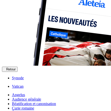
Retour
Synode
Vatican
Angelus
Audience générale
Béatification et canonisation
Curie romaine