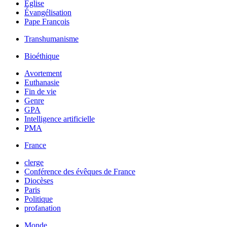
Église
Évangélisation
Pape François
Transhumanisme
Bioéthique
Avortement
Euthanasie
Fin de vie
Genre
GPA
Intelligence artificielle
PMA
France
clerge
Conférence des évêques de France
Diocèses
Paris
Politique
profanation
Monde