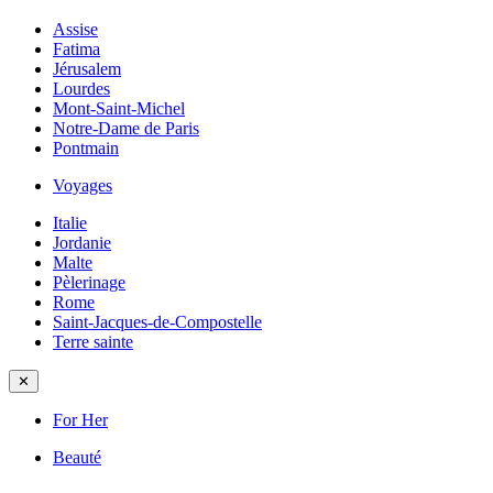
Assise
Fatima
Jérusalem
Lourdes
Mont-Saint-Michel
Notre-Dame de Paris
Pontmain
Voyages
Italie
Jordanie
Malte
Pèlerinage
Rome
Saint-Jacques-de-Compostelle
Terre sainte
✕
For Her
Beauté